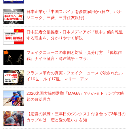
日本企業が『中国スパイ』を多数雇用か (日立、パナ
ソニック、三菱、三井住友銀行) -…
日中記者交換協定 - 日本メディアが『親中』偏向報道
する理由を、分かりやすく解説
フェイクニュースの事例と対策・見分け方 -『偽旗作
戦』ナイラ証言・湾岸戦争・フラ…
フランス革命の真実 - フェイクニュースで殺されたル
イ16世、ルイ17世、マリー・アン…
2020米国大統領選挙「MAGA」でわかるトランプ大統
領の政治理念
【恋愛の試練：三年目のジンクス】付き合って3年目の
カップルは「恋と愛の違い」を知…