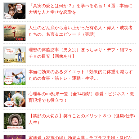
『真実の愛とは何か？』を学べる名言１４選 - 本当に
大切な人と幸せな恋愛を
人生のどん底から這い上がった有名人・偉人・成功者
たちの、名言＆エピソード（実話）
理想の体脂肪率（男女別）ぽっちゃり・デブ・細マッ
チョの目安【画像あり】
本当に効果のあるダイエット！効果的に体重を減らす
ための食事・筋トレ・運動・生活…
心理学の○○効果一覧（全14種類）恋愛・ビジネス・教
育現場でも役立つ！
【笑顔の大切さ】笑うことのメリット８つ（健康/仕事/
人生）
家族愛（家族の絆）効果４選 - ラブラブ夫婦・良好な