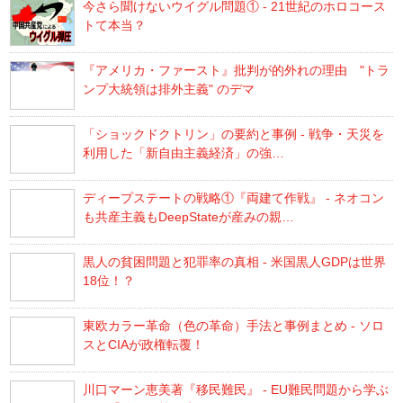
今さら聞けないウイグル問題① - 21世紀のホロコース
トて本当？
『アメリカ・ファースト』批判が的外れの理由 "トラ
ンプ大統領は排外主義" のデマ
「ショックドクトリン」の要約と事例 - 戦争・天災を
利用した「新自由主義経済」の強…
ディープステートの戦略①『両建て作戦』 - ネオコン
も共産主義もDeepStateが産みの親…
黒人の貧困問題と犯罪率の真相 - 米国黒人GDPは世界
18位！？
東欧カラー革命（色の革命）手法と事例まとめ - ソロ
スとCIAが政権転覆！
川口マーン恵美著『移民難民』 - EU難民問題から学ぶ