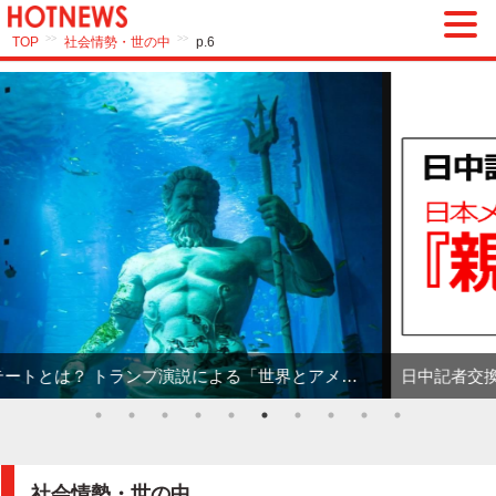
>>
>>
TOP
社会情勢・世の中
p.6
日中記者交換協定 - 日本メディアが『親中』偏向報道する理由を、分かりやすく解説
社会情勢・世の中