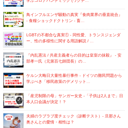
学ぶコロナパンデミック (ワクチ…
鳥インフルエンザ騒動の真実『食肉業界の垂直統合』
- 食糧ショックドクトリン - 畜…
LGBTの不都合な真実① - 同性愛、トランスジェンダ
ー、性の多様性に関する用語解説 / …
『内乱憲法 / 共産主義者らの目的は皇室の抹殺』 - 安
部孝一氏（元第百七師団長）の…
ケルン大晦日大量性暴行事件 - ドイツの難民問題から
学ぶべき「移民政策のデメリット…
「産児制限の母」サンガー女史 -「子供は2人まで」日
本人口会議が決定！？
夫婦のラブラブ度チェック（診断テスト）- 旦那さん
奥さんとの愛情・相性は？