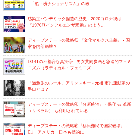
- 「縦・横ナショナリズム」の破…
感染症パンデミック捏造の歴史 - 2020コロナ禍は
『1976豚インフルエンザ騒動』のよう…
ディープステートの戦略③ 『文化マルクス主義』 - 国
家を内部崩壊？
LGBTの不都合な真実⑤ - 男女共同参画と急進的フェミ
ニズム（ラディカル・フェミニズ…
「過激派のルール」アリンスキー - 元祖 市民運動家の
手口とは？
ディープステートの戦略④『分断統治』 - 保守 vs 革新
（リベラル） も利用されている…
ディープステートの戦略⑤『移民難民で国家破壊』 -
EU・アメリカ・日本も標的に