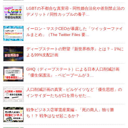
LGBTの不都合な真実④ - 同性婚合法化や差別禁止法の
デメリット / 同性カップルの養子…
イーロン・マスクCEOが暴露した「ツイッターファイ
ルまとめ」（The Twitter Files 要…
ディープステートの野望『新世界秩序』とは？ - 1%に
よる99%支配計画
GHQ（ディープステート）による日本人口削減計画
『優生保護法』 - ベビーブームが３…
人口削減計画の真実 - ビルゲイツなど「優生思想」の
インサイダーたちが口を滑らせた…
戦争ビジネス②軍需産業編 - 「死の商人」独り勝
ち！？ 戦争はなぜ起こるか？