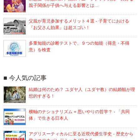
親子関係が子供へ与える影響とは…
父親が育児参加するメリット４選 - 子育てにおける
『お父さん効果』は超スゴい！
多重知能の診断テストで、９つの知能（得意・不得
意）を検査
今人気の記事
結婚は何のため？ ユダヤ人（ユダヤ教）の結婚観が理
想的すぎる！
横軸のナショナリズム = 思いやりの哲学？ - 「共同
体」で生きる日本人
アグリスーティカルに至る近現代優生学史 - 歴史から