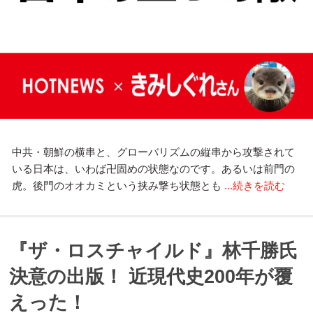
中共・朝鮮の横串と、グローバリズムの縦串から攻撃されて
いる日本は、いわば卍固めの状態なのです。あるいは前門の
虎。後門のオオカミという挟み撃ち状態とも
...続きを読む
『ザ・ロスチャイルド』林千勝氏
決意の出版！ 近現代史200年が覆
えった！