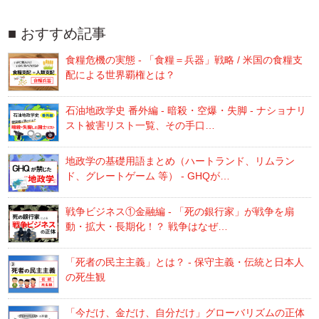
おすすめ記事
食糧危機の実態 - 「食糧＝兵器」戦略 / 米国の食糧支
配による世界覇権とは？
石油地政学史 番外編 - 暗殺・空爆・失脚 - ナショナリ
スト被害リスト一覧、その手口…
地政学の基礎用語まとめ（ハートランド、リムラン
ド、グレートゲーム 等） - GHQが…
戦争ビジネス①金融編 - 「死の銀行家」が戦争を扇
動・拡大・長期化！？ 戦争はなぜ…
「死者の民主主義」とは？ - 保守主義・伝統と日本人
の死生観
「今だけ、金だけ、自分だけ」グローバリズムの正体