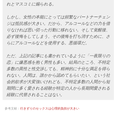
れとマスコミに煽られる。
しかし、女性の本能にとっては頻繁なパートナーチェン
ジは抵抗感が大きい。だから、アルコールなどの力を借
りなければ思い切った行動に移れない。そして覚醒後、
必ず後悔をしてしまう。その後悔を打ち消すために、さ
らにアルコールなどを使用する。悪循環だ。
ただ、上記の記事にも書かれているように「一夜限りの
恋」に嫌悪感を抱く男性も多い。結局のところ、不特定
多数の異性と性交渉しても、精神的に十分な満足を得ら
れない。人間は、誰かから認めてもらいたい、という社
会的欲求が大変強いけれども、不特定多数の人間から短
期間に多く愛される経験が特定の人から長期間愛される
経験に代替されることはない。
参考文献：
行きずりのセックスは心理的負担が大きい