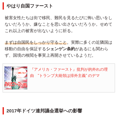
やはり自国ファースト
被害女性たちは街で移民、難民を見るたびに怖い思いをし
ないだろうか。嫌なことを思い出さないだろうか。せめて
これ以上の被害が出ないように祈る。
まずは自国民をしっかり守ること
。実際に多くの近隣国は
移動の自由を保証する
シェンゲン条約
があるにも関わら
ず、国境の検閲を事実上再開させているようだ。
『アメリカ・ファースト』批判が的外れの理
由 "トランプ大統領は排外主義" のデマ
2017年ドイツ連邦議会選挙への影響