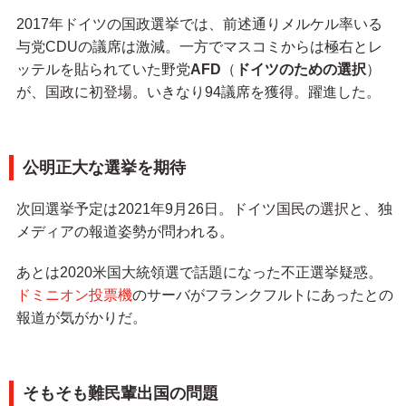
2017年ドイツの国政選挙では、前述通りメルケル率いる
与党CDUの議席は激減。一方でマスコミからは極右とレ
ッテルを貼られていた野党
AFD
（
ドイツのための選択
）
が、国政に初登場。いきなり94議席を獲得。躍進した。
公明正大な選挙を期待
次回選挙予定は2021年9月26日。ドイツ国民の選択と、独
メディアの報道姿勢が問われる。
あとは2020米国大統領選で話題になった不正選挙疑惑。
ドミニオン投票機
のサーバがフランクフルトにあったとの
報道が気がかりだ。
そもそも難民輩出国の問題