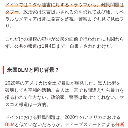
ドイツではユダヤ迫害に対するトラウマから、難民問題は
タブー
。政治家は失言扱いされるのを恐れて及び腰。リベ
ラルなメディアは常に発言を監視。警察までも見て見ぬフ
リ。
これだけの規模の犯罪が公衆の面前で行われたにも関わら
ず、公共の報道は1月4日まで「自粛」されたわけだ。
米国BLMと同じ背景？
2020年のアメリカは全土で暴動が頻発した。黒人は街を
破壊しても平和的活動。白人は一言でも間違えたら暴力を
振るわれて仕方ない。政治家、警察は助けてくれない。マ
スコミ報道は一方的。
ドイツにおける難民問題は、2020年のアメリカにおける
BLM
と似ていないだろうか。ディープステートによる
分断