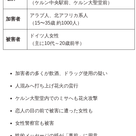
（ケルン中央駅前、ケルン大聖堂前）
アラブ人、北アフリカ系人
加害者
（15〜35歳 約1000人）
ドイツ人女性
被害者
（主に10代～20歳前半）
加害者の多くが飲酒、ドラッグ使用の疑い
人混みへ打ち上げ花火の蛮行
ケルン大聖堂内でのミサへも花火攻撃
恋人の目の前で被害に遭った女性も
女性警察官も被害
性的メッセージの紙が「事前」に用意