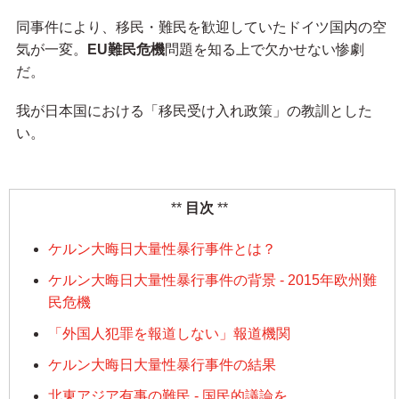
同事件により、移民・難民を歓迎していたドイツ国内の空
気が一変。
EU難民危機
問題を知る上で欠かせない惨劇
だ。
我が日本国における「移民受け入れ政策」の教訓とした
い。
目次
ケルン大晦日大量性暴行事件とは？
ケルン大晦日大量性暴行事件の背景 - 2015年欧州難
民危機
「外国人犯罪を報道しない」報道機関
ケルン大晦日大量性暴行事件の結果
北東アジア有事の難民 - 国民的議論を