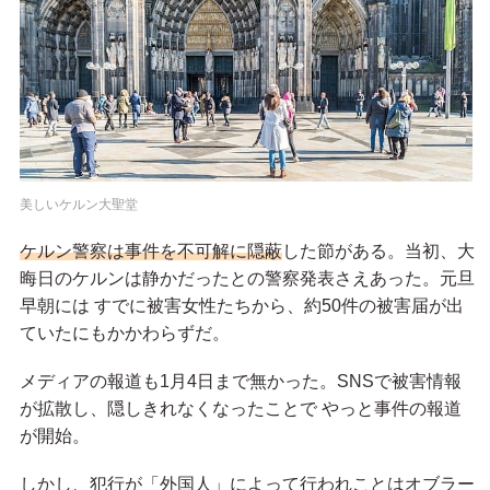
美しいケルン大聖堂
ケルン警察は事件を不可解に隠蔽
した節がある。当初、大
晦日のケルンは静かだったとの警察発表さえあった。元旦
早朝には すでに被害女性たちから、約50件の被害届が出
ていたにもかかわらずだ。
メディアの報道も1月4日まで無かった。SNSで被害情報
が拡散し、隠しきれなくなったことで やっと事件の報道
が開始。
しかし、犯行が「外国人」によって行われことはオブラー