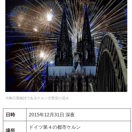
大晦日風物詩であるケルン大聖堂の花火
日時
2015年12月31日 深夜
ドイツ第４の都市ケルン
場所