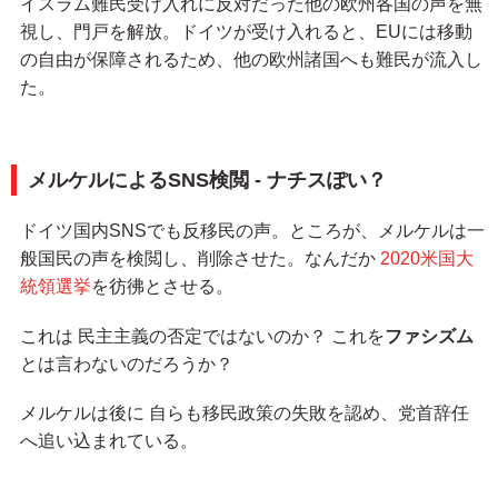
イスラム難民受け入れに反対だった他の欧州各国の声を無
視し、門戸を解放。ドイツが受け入れると、EUには移動
の自由が保障されるため、他の欧州諸国へも難民が流入し
た。
メルケルによるSNS検閲 - ナチスぽい？
ドイツ国内SNSでも反移民の声。ところが、メルケルは一
般国民の声を検閲し、削除させた。なんだか
2020米国大
統領選挙
を彷彿とさせる。
これは 民主主義の否定ではないのか？ これを
ファシズム
とは言わないのだろうか？
メルケルは後に 自らも移民政策の失敗を認め、党首辞任
へ追い込まれている。