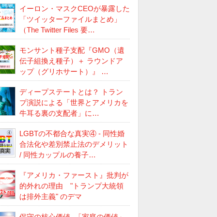
イーロン・マスクCEOが暴露した
「ツイッターファイルまとめ」
（The Twitter Files 要…
モンサント種子支配『GMO（遺
伝子組換え種子）＋ ラウンドア
ップ（グリホサート）』 …
ディープステートとは？ トラン
プ演説による「世界とアメリカを
牛耳る裏の支配者」に…
LGBTの不都合な真実④ - 同性婚
合法化や差別禁止法のデメリット
/ 同性カップルの養子…
『アメリカ・ファースト』批判が
的外れの理由 "トランプ大統領
は排外主義" のデマ
保守の核心価値 -「家庭の価値」