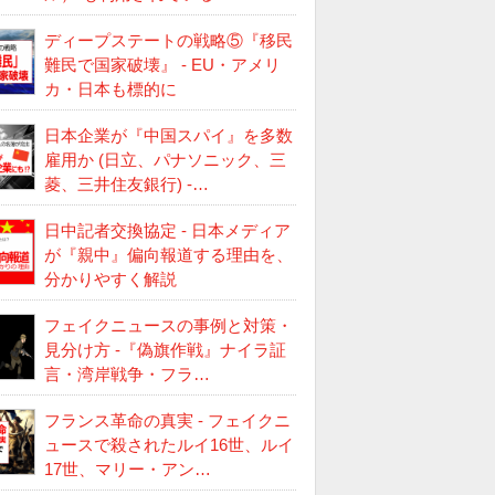
ディープステートの戦略⑤『移民
難民で国家破壊』 - EU・アメリ
カ・日本も標的に
日本企業が『中国スパイ』を多数
雇用か (日立、パナソニック、三
菱、三井住友銀行) -…
日中記者交換協定 - 日本メディア
が『親中』偏向報道する理由を、
分かりやすく解説
フェイクニュースの事例と対策・
見分け方 -『偽旗作戦』ナイラ証
言・湾岸戦争・フラ…
フランス革命の真実 - フェイクニ
ュースで殺されたルイ16世、ルイ
17世、マリー・アン…