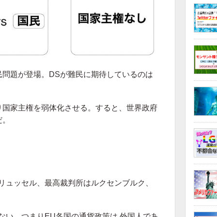
民問題が登場。DSが難民に期待しているのは
り国家主権を弱体化させる。すると、世界政府
だ。
ブリュッセル、最高裁判所はルクセンブルク、
。
ない。つまり
EU各国の通貨政策は 外国人であ