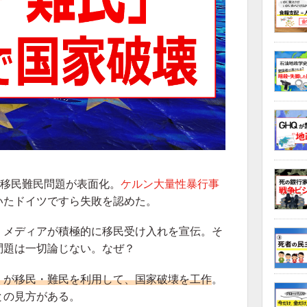
移民難民問題が表面化。
ケルン大量性暴行事
いたドイツですら失敗を認めた。
、メディアが積極的に移民受け入れを宣伝。そ
問題は一切論じない。なぜ？
）が移民・難民を利用して、国家破壊を工作
。
との見方がある。