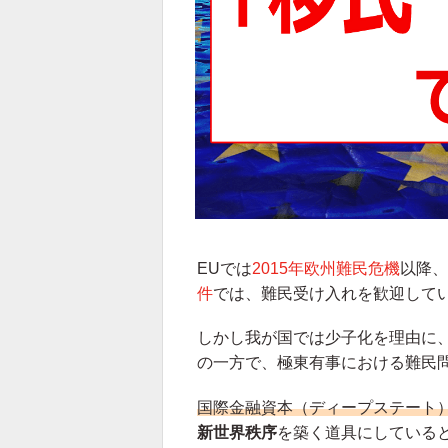
EUでは
2015年欧州難民危機
以降、
件
では、難民受け入れを歓迎して
しかし我が国では少子化を理由に
の一方で、極東有事における難民
国際金融資本（ディープステート
新世界秩序
を築く道具にしている