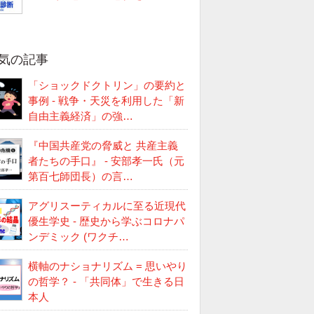
気の記事
「ショックドクトリン」の要約と
事例 - 戦争・天災を利用した「新
自由主義経済」の強…
『中国共産党の脅威と 共産主義
者たちの手口』 - 安部孝一氏（元
第百七師団長）の言…
アグリスーティカルに至る近現代
優生学史 - 歴史から学ぶコロナパ
ンデミック (ワクチ…
横軸のナショナリズム = 思いやり
の哲学？ - 「共同体」で生きる日
本人