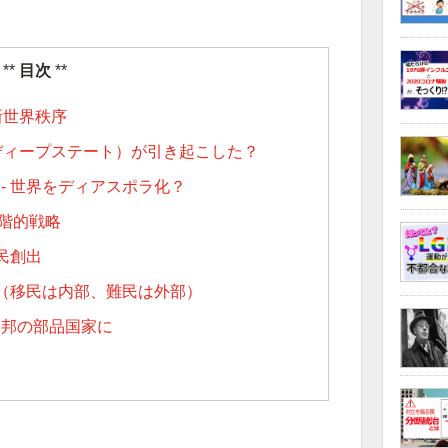
目次
新世界秩序
（ディープステート）が引き起こした？
- 世界をディアスポラ化？
階的戦略
難民創出
破壊（移民は内部、難民は外部）
界連邦の部品国家に