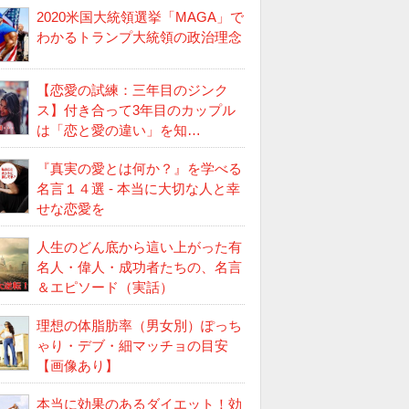
2020米国大統領選挙「MAGA」で
わかるトランプ大統領の政治理念
【恋愛の試練：三年目のジンク
ス】付き合って3年目のカップル
は「恋と愛の違い」を知…
『真実の愛とは何か？』を学べる
名言１４選 - 本当に大切な人と幸
せな恋愛を
人生のどん底から這い上がった有
名人・偉人・成功者たちの、名言
＆エピソード（実話）
理想の体脂肪率（男女別）ぽっち
ゃり・デブ・細マッチョの目安
【画像あり】
本当に効果のあるダイエット！効