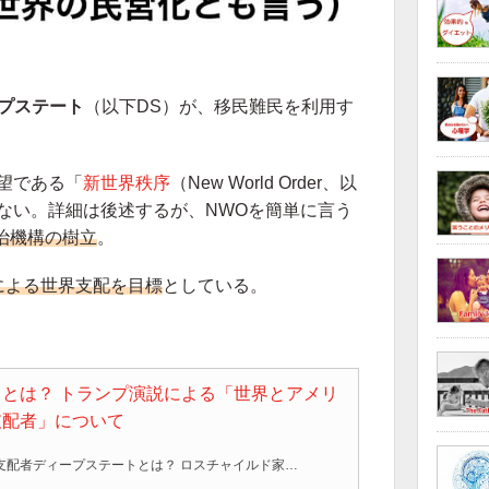
プステート
（以下DS）が、移民難民を利用す
望である「
新世界秩序
（New World Order、以
ない。詳細は後述するが、NWOを簡単に言う
治機構の樹立
。
による世界支配を目標
としている。
とは？ トランプ演説による「世界とアメリ
支配者」について
世界とアメリカの裏の支配者ディープステートとは？ ロスチャイルド家を始めとする左派ユダヤのグローバリストがFRB、中央銀行を操作する本物の錬金術とは？ケネディ、リンカーン暗殺の理由とは？ トランプ大統領の