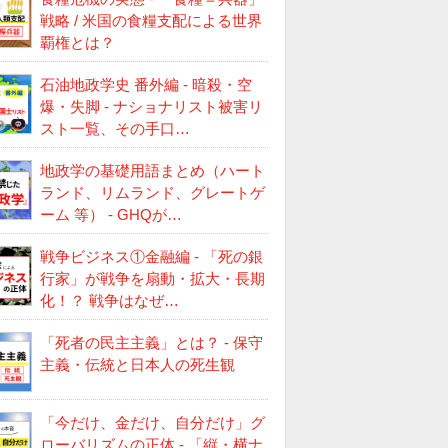
戦略 / 米国の食糧支配による世界
覇権とは？
石油地政学史 番外編 - 暗殺・空
爆・失脚 - ナショナリスト被害リ
スト一覧、その手口…
地政学の基礎用語まとめ（ハート
ランド、リムランド、グレートゲ
ーム 等） - GHQが…
戦争ビジネス①金融編 - 「死の銀
行家」が戦争を扇動・拡大・長期
化！？ 戦争はなぜ…
「死者の民主主義」とは？ - 保守
主義・伝統と日本人の死生観
「今だけ、金だけ、自分だけ」グ
ローバリズムの正体 - 「縦・横ナ