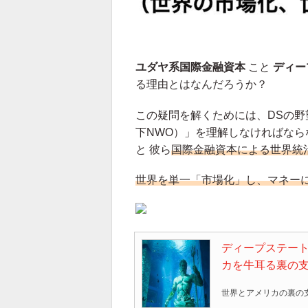
ユダヤ系国際金融資本
こと
ディー
る理由とはなんだろうか？
この疑問を解くためには、DSの野
下NWO）」を理解しなければなら
と 彼ら
国際金融資本による世界統
世界を単一「市場化」し、マネー
ディープステート
カを牛耳る裏の