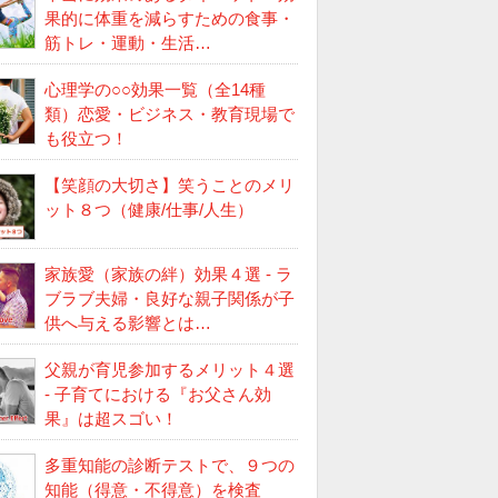
果的に体重を減らすための食事・
筋トレ・運動・生活…
心理学の○○効果一覧（全14種
類）恋愛・ビジネス・教育現場で
も役立つ！
【笑顔の大切さ】笑うことのメリ
ット８つ（健康/仕事/人生）
家族愛（家族の絆）効果４選 - ラ
ブラブ夫婦・良好な親子関係が子
供へ与える影響とは…
父親が育児参加するメリット４選
- 子育てにおける『お父さん効
果』は超スゴい！
多重知能の診断テストで、９つの
知能（得意・不得意）を検査