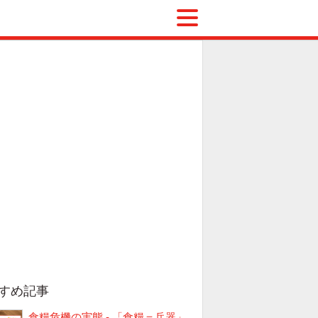
すめ記事
食糧危機の実態 - 「食糧＝兵器」