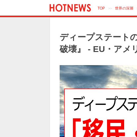
TOP
世界の深層
>>
ディープステート
破壊』 - EU・ア