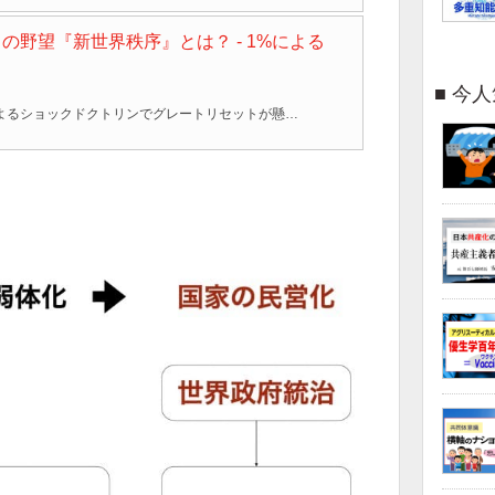
の野望『新世界秩序』とは？ - 1%による
今人
コロナパンデミックによるショックドクトリンでグレートリセットが懸念される中、新世界秩序（New World Order）計画が