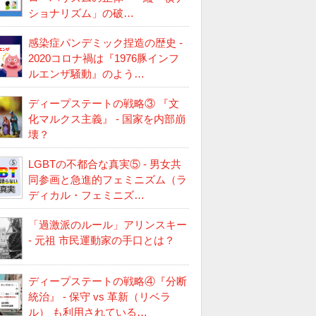
ショナリズム」の破…
感染症パンデミック捏造の歴史 -
2020コロナ禍は『1976豚インフ
ルエンザ騒動』のよう…
ディープステートの戦略③ 『文
化マルクス主義』 - 国家を内部崩
壊？
LGBTの不都合な真実⑤ - 男女共
同参画と急進的フェミニズム（ラ
ディカル・フェミニズ…
「過激派のルール」アリンスキー
- 元祖 市民運動家の手口とは？
ディープステートの戦略④『分断
統治』 - 保守 vs 革新（リベラ
ル） も利用されている…