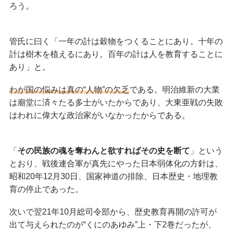
ろう。
管氏に曰く「一年の計は穀物をつくることにあり。十年の
計は樹木を植えるにあり。百年の計は人を教育することに
あり」と。
わが国の悩みは真の“人物”の欠乏
である。明治維新の大業
は廟堂に済々たる多士がいたからであり、大東亜戦の失敗
はわれに偉大な政治家がいなかったからである。
「
その民族の魂を奪わんと欲すればその史を断て
」という
とおり、戦後連合軍が真先にやった日本弱体化の方針は、
昭和20年12月30日、国家神道の排除、日本歴史・地理教
育の停止であった。
次いで翌21年10月総司令部から、歴史教育再開の許可が
出て与えられたのが“くにのあゆみ”上・下2巻だったが、