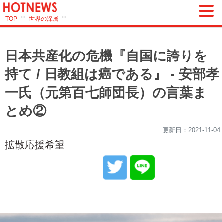
>>
>>
TOP
世界の深層
日本共産化の危機『自国に誇りを
持て / 日教組は癌である』 - 安部孝
一氏（元第百七師団長）の言葉ま
とめ②
更新日：
2021-11-04
拡散応援希望