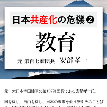
元、大日本帝国陸軍の第107師団長である
安部孝一
氏。
国を愛し、自由を愛し、日本の未来を憂う安部氏のことば