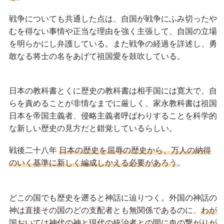
戦争についても共通した点は、自国が戦争にふみ切ったや
むを得ない事情や正当な理由を強く主張して、自国の立場
を明らかにし弁護している。また戦争の経過を詳述し、勇
敢なる将士の名をあげて祖国愛を鼓吹している。
日本の教科書とくに歴史の教科書は相手国には寛大で、自
らを責めることが非情なまでに厳しく、家永教科書は祖国
日本を帝国主義者、侵略主義者呼ばわりすることを科学的
な新しい歴史の見方だと錯覚しているらしい。
戦後二十八年
日本の歴史を屈辱の歴史から、万人の納得
のいく基準に新しく編成しかえる必要があろう
。
どこの国でも歴史を遡ると神話に辿りつく。外国の神話の
神は直接その国のどの支配者とも無関係であるのに、
わが
国おいては神代の神と現代の統治者との間に血の繋がりが