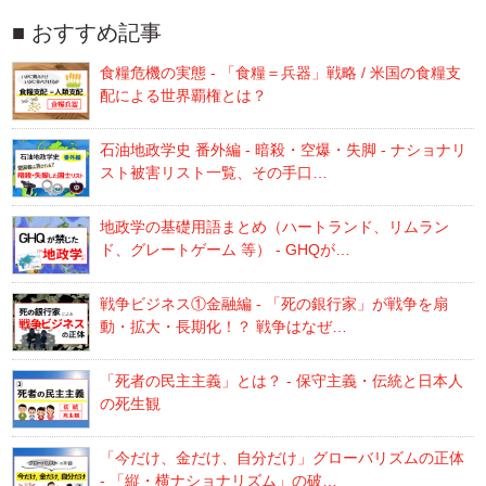
おすすめ記事
食糧危機の実態 - 「食糧＝兵器」戦略 / 米国の食糧支
配による世界覇権とは？
石油地政学史 番外編 - 暗殺・空爆・失脚 - ナショナリ
スト被害リスト一覧、その手口…
地政学の基礎用語まとめ（ハートランド、リムラン
ド、グレートゲーム 等） - GHQが…
戦争ビジネス①金融編 - 「死の銀行家」が戦争を扇
動・拡大・長期化！？ 戦争はなぜ…
「死者の民主主義」とは？ - 保守主義・伝統と日本人
の死生観
「今だけ、金だけ、自分だけ」グローバリズムの正体
- 「縦・横ナショナリズム」の破…