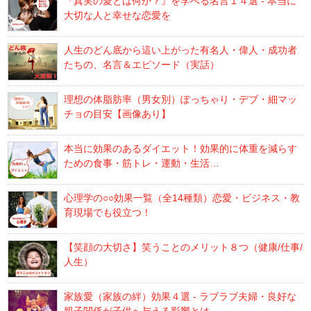
『真実の愛とは何か？』を学べる名言１４選 - 本当に
大切な人と幸せな恋愛を
人生のどん底から這い上がった有名人・偉人・成功者
たちの、名言＆エピソード（実話）
理想の体脂肪率（男女別）ぽっちゃり・デブ・細マッ
チョの目安【画像あり】
本当に効果のあるダイエット！効果的に体重を減らす
ための食事・筋トレ・運動・生活…
心理学の○○効果一覧（全14種類）恋愛・ビジネス・教
育現場でも役立つ！
【笑顔の大切さ】笑うことのメリット８つ（健康/仕事/
人生）
家族愛（家族の絆）効果４選 - ラブラブ夫婦・良好な