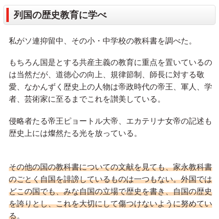
列国の歴史教育に学べ
私がソ連抑留中、その小・中学校の教科書を調べた。
もちろん国是とする共産主義の教育に重点を置いているの
は当然だが、道徳心の向上、規律節制、師長に対する敬
愛、なかんずく歴史上の人物は帝政時代の帝王、軍人、学
者、芸術家に至るまでこれを讃美している。
侵略者たる帝王ピョートル大帝、エカテリナ女帝の記述も
歴史上には燦然たる光を放っている。
その他の国の教科書についての文献を見ても、家永教科書
のごとく自国を誹謗しているものは一つもない。外国では
どこの国でも、みな自国の立場で歴史を書き、自国の歴史
を誇りとし、これを大切にして傷つけないように努めてい
る
。