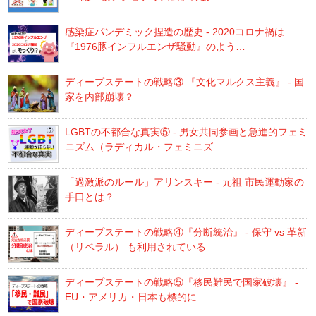
感染症パンデミック捏造の歴史 - 2020コロナ禍は
『1976豚インフルエンザ騒動』のよう…
ディープステートの戦略③ 『文化マルクス主義』 - 国
家を内部崩壊？
LGBTの不都合な真実⑤ - 男女共同参画と急進的フェミ
ニズム（ラディカル・フェミニズ…
「過激派のルール」アリンスキー - 元祖 市民運動家の
手口とは？
ディープステートの戦略④『分断統治』 - 保守 vs 革新
（リベラル） も利用されている…
ディープステートの戦略⑤『移民難民で国家破壊』 -
EU・アメリカ・日本も標的に