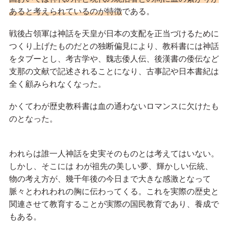
あると考えられているのが特徴
である。
戦後占領軍は神話を天皇が日本の支配を正当づけるために
つくり上げたものだとの独断偏見により、教科書には神話
をタブーとし、考古学や、魏志倭人伝、後漢書の倭伝など
支那の文献で記述されることになり、古事記や日本書紀は
全く顧みられなくなった。
かくてわが歴史教科書は血の通わないロマンスに欠けたも
のとなった。
われらは誰一人神話を史実そのものとは考えてはいない。
しかし、そこには わが祖先の美しい夢、輝かしい伝統、
物の考え方が、幾千年後の今日まで大きな感激となって
脈々とわれわれの胸に伝わってくる。これを実際の歴史と
関連させて教育することが実際の国民教育であり、養成で
もある。