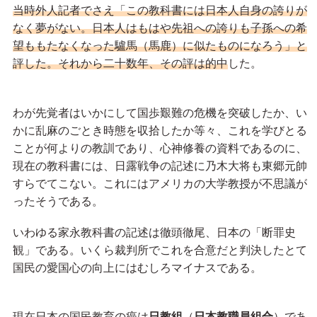
当時外人記者でさえ「この教科書には日本人自身の誇りが
なく夢がない。日本人はもはや先祖への誇りも子孫への希
望ももたなくなった驢馬（馬鹿）に似たものになろう」と
評した。それから二十数年、その評は的中
した。
わが先覚者はいかにして国歩艱難の危機を突破したか、い
かに乱麻のごとき時態を収拾したか等々、これを学びとる
ことが何よりの教訓であり、心神修養の資料であるのに、
現在の教科書には、日露戦争の記述に乃木大将も東郷元帥
すらでてこない。これにはアメリカの大学教授が不思議が
ったそうである。
いわゆる家永教科書の記述は徹頭徹尾、日本の「断罪史
観」である。いくら裁判所でこれを合意だと判決したとて
国民の愛国心の向上にはむしろマイナスである。
現在
日本の国民教育の癌は
日教組
（
日本教職員組合
）であ