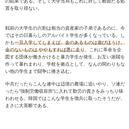
の結果である。そして大学当局もこれに対して断固たる処
置を取り得ない。
戦前の大学生の六割は相当の資産家の子弟であるのに、今
ではその日暮らしのアルバイト学生が多くなっている。し
かも
一旦入学してしまえば、金のあるものは遊びほうけ、
金のないものは ややもすれば悪に走り
、これに革命を企
図する団体が働きかけると暴力学生が発生、お互い派閥を
作って暴れまわり、学校を拠点として、なんの関わりもな
い他の学生まで闘争に捲き込む。
中共だったらこんな連中は辺境の農場に追いやり、ソ連だ
ったら“強制労働収容所”に入れて勤労の貴さをみっちり味
わわせる。韓国ではこんな学生を徴兵に取ったそうだが、
まさに大英断である。