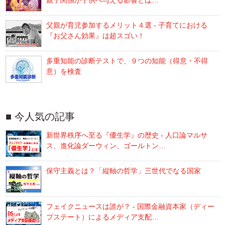
親子関係が子供へ与える影響とは…
父親が育児参加するメリット４選 - 子育てにおける
『お父さん効果』は超スゴい！
多重知能の診断テストで、９つの知能（得意・不得
意）を検査
今人気の記事
新世界秩序へ至る『優生学』の歴史 - 人口論マルサ
ス、進化論ダーウィン、ゴールトン…
保守主義とは？「縦軸の哲学」三世代でなる国家
フェイクニュースは誰が？ - 国際金融資本家（ディー
プステート）によるメディア支配…