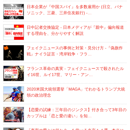
日本企業が『中国スパイ』を多数雇用か (日立、パナ
ソニック、三菱、三井住友銀行) -…
日中記者交換協定 - 日本メディアが『親中』偏向報道
する理由を、分かりやすく解説
フェイクニュースの事例と対策・見分け方 -『偽旗作
戦』ナイラ証言・湾岸戦争・フラ…
フランス革命の真実 - フェイクニュースで殺されたル
イ16世、ルイ17世、マリー・アン…
2020米国大統領選挙「MAGA」でわかるトランプ大統
領の政治理念
【恋愛の試練：三年目のジンクス】付き合って3年目の
カップルは「恋と愛の違い」を知…