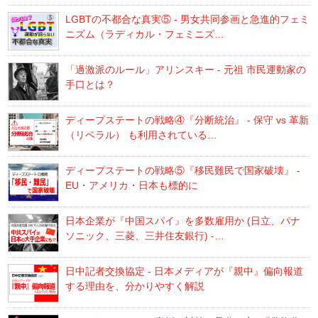
LGBTの不都合な真実⑤ - 男女共同参画と急進的フェミ
ニズム（ラディカル・フェミニズ…
「過激派のルール」アリンスキー - 元祖 市民運動家の
手口とは？
ディープステートの戦略④『分断統治』 - 保守 vs 革新
（リベラル） も利用されている…
ディープステートの戦略⑤『移民難民で国家破壊』 -
EU・アメリカ・日本も標的に
日本企業が『中国スパイ』を多数雇用か (日立、パナ
ソニック、三菱、三井住友銀行) -…
日中記者交換協定 - 日本メディアが『親中』偏向報道
する理由を、分かりやすく解説