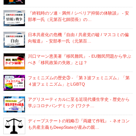
『終戦時のソ連・満州 / シベリア抑留の体験談』 - 安
部孝一氏（元第百七師団長）の…
日本共産化の危機『自由 / 共産党の嘘 / マスコミの偏
向報道』 - 安部孝一氏（元第百…
川口マーン恵美著『移民難民』 - EU難民問題から学ぶ
べき「移民政策の失敗」とは？
フェミニズムの歴史③ - 「第３波フェミニズム」「第
４波フェミニズム」とLGBTQ
アグリスーティカルに至る近現代優生学史 - 歴史から
学ぶコロナパンデミック (ワクチ…
ディープステートの戦略①『両建て作戦』 - ネオコン
も共産主義もDeepStateが産みの親…