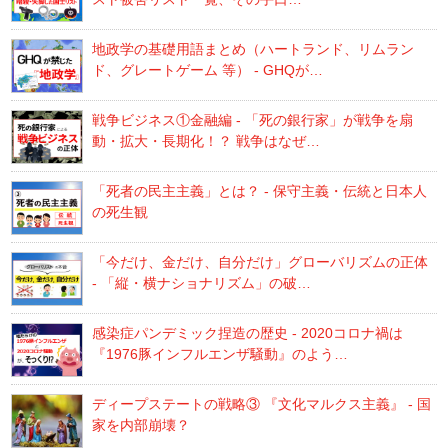
地政学の基礎用語まとめ（ハートランド、リムラン
ド、グレートゲーム 等） - GHQが…
戦争ビジネス①金融編 - 「死の銀行家」が戦争を扇
動・拡大・長期化！？ 戦争はなぜ…
「死者の民主主義」とは？ - 保守主義・伝統と日本人
の死生観
「今だけ、金だけ、自分だけ」グローバリズムの正体
- 「縦・横ナショナリズム」の破…
感染症パンデミック捏造の歴史 - 2020コロナ禍は
『1976豚インフルエンザ騒動』のよう…
ディープステートの戦略③ 『文化マルクス主義』 - 国
家を内部崩壊？