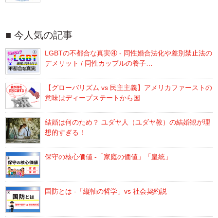
今人気の記事
LGBTの不都合な真実④ - 同性婚合法化や差別禁止法の
デメリット / 同性カップルの養子…
【グローバリズム vs 民主主義】アメリカファーストの
意味はディープステートから国…
結婚は何のため？ ユダヤ人（ユダヤ教）の結婚観が理
想的すぎる！
保守の核心価値 -「家庭の価値」「皇統」
国防とは -「縦軸の哲学」vs 社会契約説