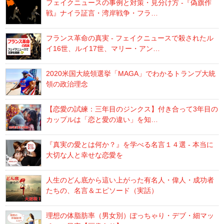
フェイクニュースの事例と対策・見分け方 -『偽旗作
戦』ナイラ証言・湾岸戦争・フラ…
フランス革命の真実 - フェイクニュースで殺されたル
イ16世、ルイ17世、マリー・アン…
2020米国大統領選挙「MAGA」でわかるトランプ大統
領の政治理念
【恋愛の試練：三年目のジンクス】付き合って3年目の
カップルは「恋と愛の違い」を知…
『真実の愛とは何か？』を学べる名言１４選 - 本当に
大切な人と幸せな恋愛を
人生のどん底から這い上がった有名人・偉人・成功者
たちの、名言＆エピソード（実話）
理想の体脂肪率（男女別）ぽっちゃり・デブ・細マッ