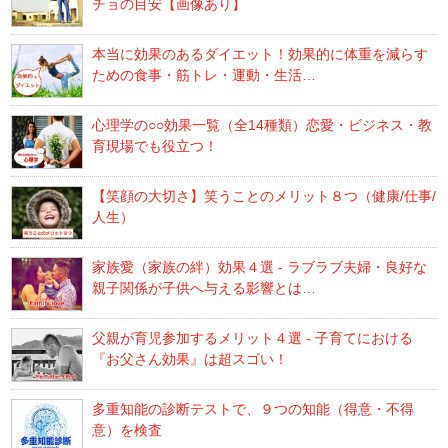
チョの目安【画像あり】
本当に効果のあるダイエット！効果的に体重を減らす
ための食事・筋トレ・運動・生活…
心理学の○○効果一覧（全14種類）恋愛・ビジネス・教
育現場でも役立つ！
【笑顔の大切さ】笑うことのメリット８つ（健康/仕事/
人生）
家族愛（家族の絆）効果４選 - ラブラブ夫婦・良好な
親子関係が子供へ与える影響とは…
父親が育児参加するメリット４選 - 子育てにおける
『お父さん効果』は超スゴい！
多重知能の診断テストで、９つの知能（得意・不得
意）を検査