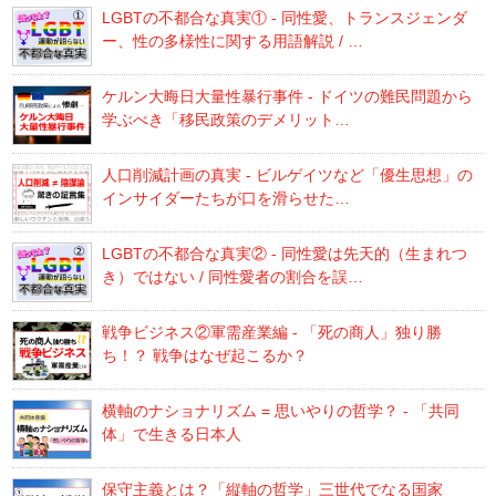
LGBTの不都合な真実① - 同性愛、トランスジェンダ
ー、性の多様性に関する用語解説 / …
ケルン大晦日大量性暴行事件 - ドイツの難民問題から
学ぶべき「移民政策のデメリット…
人口削減計画の真実 - ビルゲイツなど「優生思想」の
インサイダーたちが口を滑らせた…
LGBTの不都合な真実② - 同性愛は先天的（生まれつ
き）ではない / 同性愛者の割合を誤…
戦争ビジネス②軍需産業編 - 「死の商人」独り勝
ち！？ 戦争はなぜ起こるか？
横軸のナショナリズム = 思いやりの哲学？ - 「共同
体」で生きる日本人
保守主義とは？「縦軸の哲学」三世代でなる国家