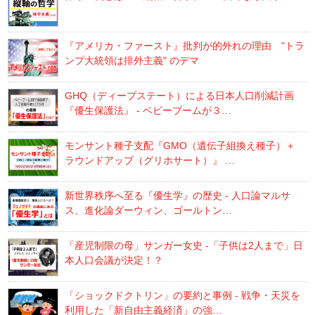
『アメリカ・ファースト』批判が的外れの理由 "トラ
ンプ大統領は排外主義" のデマ
GHQ（ディープステート）による日本人口削減計画
『優生保護法』 - ベビーブームが３…
モンサント種子支配『GMO（遺伝子組換え種子）＋
ラウンドアップ（グリホサート）』 …
新世界秩序へ至る『優生学』の歴史 - 人口論マルサ
ス、進化論ダーウィン、ゴールトン…
「産児制限の母」サンガー女史 -「子供は2人まで」日
本人口会議が決定！？
「ショックドクトリン」の要約と事例 - 戦争・天災を
利用した「新自由主義経済」の強…