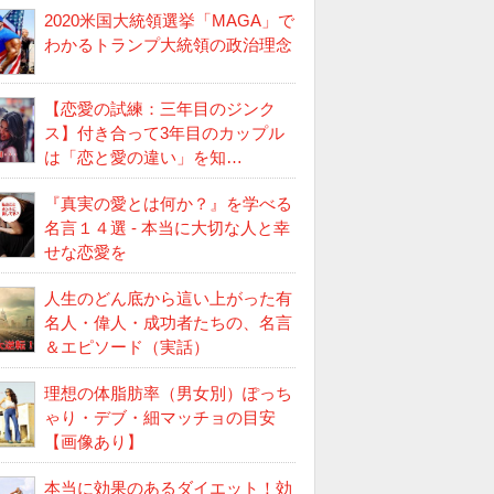
2020米国大統領選挙「MAGA」で
わかるトランプ大統領の政治理念
【恋愛の試練：三年目のジンク
ス】付き合って3年目のカップル
は「恋と愛の違い」を知…
『真実の愛とは何か？』を学べる
名言１４選 - 本当に大切な人と幸
せな恋愛を
人生のどん底から這い上がった有
名人・偉人・成功者たちの、名言
＆エピソード（実話）
理想の体脂肪率（男女別）ぽっち
ゃり・デブ・細マッチョの目安
【画像あり】
本当に効果のあるダイエット！効