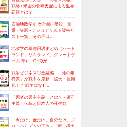
戦略 / 米国の食糧支配による世界
覇権とは？
石油地政学史 番外編 - 暗殺・空
爆・失脚 - ナショナリスト被害リ
スト一覧、その手口…
地政学の基礎用語まとめ（ハート
ランド、リムランド、グレートゲ
ーム 等） - GHQが…
戦争ビジネス①金融編 - 「死の銀
行家」が戦争を扇動・拡大・長期
化！？ 戦争はなぜ…
「死者の民主主義」とは？ - 保守
主義・伝統と日本人の死生観
「今だけ、金だけ、自分だけ」グ
ローバリズムの正体 - 「縦・横ナ