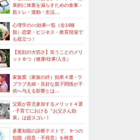
果的に体重を減らすための食事・
筋トレ・運動・生活…
心理学の○○効果一覧（全14種
類）恋愛・ビジネス・教育現場で
も役立つ！
【笑顔の大切さ】笑うことのメリ
ット８つ（健康/仕事/人生）
家族愛（家族の絆）効果４選 - ラ
ブラブ夫婦・良好な親子関係が子
供へ与える影響とは…
父親が育児参加するメリット４選
- 子育てにおける『お父さん効
果』は超スゴい！
多重知能の診断テストで、９つの
知能（得意・不得意）を検査