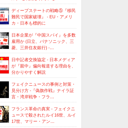
ディープステートの戦略⑤『移民
難民で国家破壊』 - EU・アメリ
カ・日本も標的に
日本企業が『中国スパイ』を多数
雇用か (日立、パナソニック、三
菱、三井住友銀行) -…
日中記者交換協定 - 日本メディア
が『親中』偏向報道する理由を、
分かりやすく解説
フェイクニュースの事例と対策・
見分け方 -『偽旗作戦』ナイラ証
言・湾岸戦争・フラ…
フランス革命の真実 - フェイクニ
ュースで殺されたルイ16世、ルイ
17世、マリー・アン…