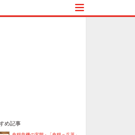
すめ記事
食糧危機の実態 - 「食糧＝兵器」