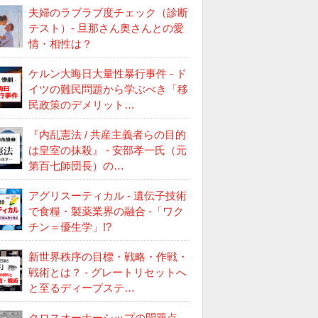
夫婦のラブラブ度チェック（診断
テスト）- 旦那さん奥さんとの愛
情・相性は？
ケルン大晦日大量性暴行事件 - ド
イツの難民問題から学ぶべき「移
民政策のデメリット…
『内乱憲法 / 共産主義者らの目的
は皇室の抹殺』 - 安部孝一氏（元
第百七師団長）の…
アグリスーティカル - 遺伝子技術
で食糧・製薬業界の融合 -「ワク
チン＝優生学」!?
新世界秩序の目標・戦略・作戦・
戦術とは？ - グレートリセットへ
と至るディープステ…
クロスオーナーシップの問題点