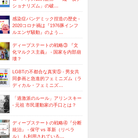
ショナリズム」の破…
感染症パンデミック捏造の歴史 -
2020コロナ禍は『1976豚インフ
ルエンザ騒動』のよう…
ディープステートの戦略③ 『文
化マルクス主義』 - 国家を内部崩
壊？
LGBTの不都合な真実⑤ - 男女共
同参画と急進的フェミニズム（ラ
ディカル・フェミニズ…
「過激派のルール」アリンスキー
- 元祖 市民運動家の手口とは？
ディープステートの戦略④『分断
統治』 - 保守 vs 革新（リベラ
ル） も利用されている…