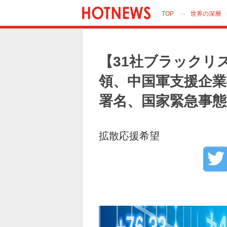
TOP
世界の深層
>>
【31社ブラックリ
領、中国軍支援企業
署名、国家緊急事
拡散応援希望