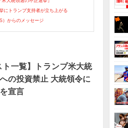
『米大統領選の不正選挙』
h 不正選挙にトランプ支持者が立ち上がる
WS）からのメッセージ
スト一覧】トランプ米大統
への投資禁止 大統領令に
態を宣言