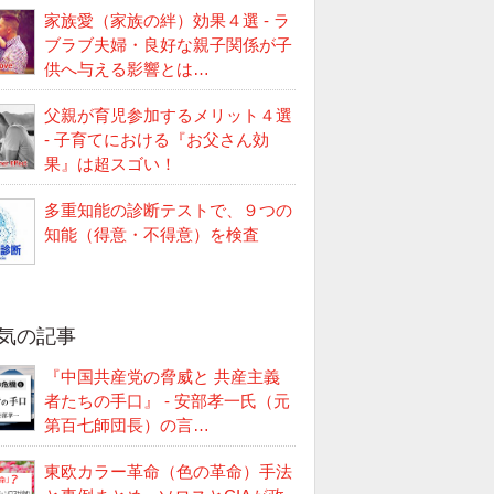
家族愛（家族の絆）効果４選 - ラ
ブラブ夫婦・良好な親子関係が子
供へ与える影響とは…
父親が育児参加するメリット４選
- 子育てにおける『お父さん効
果』は超スゴい！
多重知能の診断テストで、９つの
知能（得意・不得意）を検査
気の記事
『中国共産党の脅威と 共産主義
者たちの手口』 - 安部孝一氏（元
第百七師団長）の言…
東欧カラー革命（色の革命）手法