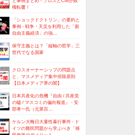
と事例まとめ - ソロスとCIAが政
権転覆！
「ショックドクトリン」の要約と
事例 - 戦争・天災を利用した「新
自由主義経済」の強…
保守主義とは？「縦軸の哲学」三
世代でなる国家
クロスオーナーシップの問題点
と、マスメディア集中排除原則
【日本メディア界の闇】
日本共産化の危機『自由 / 共産党
の嘘 / マスコミの偏向報道』 - 安
部孝一氏（元第百…
ケルン大晦日大量性暴行事件 - ド
イツの難民問題から学ぶべき「移
民政策のデメリット…