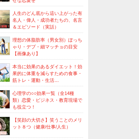
せな恋愛を
人生のどん底から這い上がった有
名人・偉人・成功者たちの、名言
＆エピソード（実話）
理想の体脂肪率（男女別）ぽっち
ゃり・デブ・細マッチョの目安
【画像あり】
本当に効果のあるダイエット！効
果的に体重を減らすための食事・
筋トレ・運動・生活…
心理学の○○効果一覧（全14種
類）恋愛・ビジネス・教育現場で
も役立つ！
【笑顔の大切さ】笑うことのメリ
ット８つ（健康/仕事/人生）