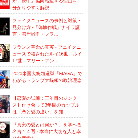
が『親中』偏向報道する理由を、
分かりやすく解説
フェイクニュースの事例と対策・
見分け方 -『偽旗作戦』ナイラ証
言・湾岸戦争・フラ…
フランス革命の真実 - フェイクニ
ュースで殺されたルイ16世、ルイ
17世、マリー・アン…
2020米国大統領選挙「MAGA」で
わかるトランプ大統領の政治理念
【恋愛の試練：三年目のジンク
ス】付き合って3年目のカップル
は「恋と愛の違い」を知…
『真実の愛とは何か？』を学べる
名言１４選 - 本当に大切な人と幸