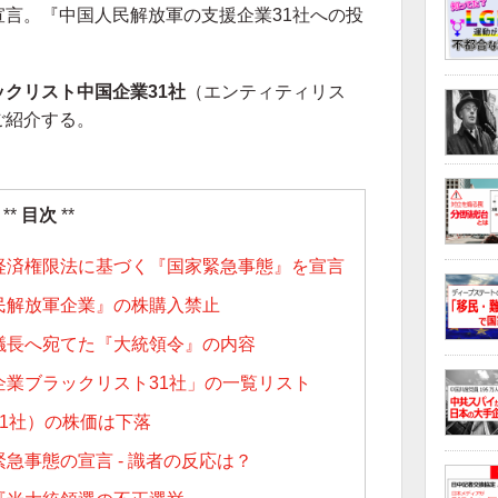
宣言。『中国人民解放軍の支援企業31社への投
ックリスト中国企業31社
（エンティティリス
ご紹介する。
目次
経済権限法に基づく『国家緊急事態』を宣言
民解放軍企業』の株購入禁止
議長へ宛てた『大統領令』の内容
企業ブラックリスト31社」の一覧リスト
1社）の株価は下落
急事態の宣言 - 識者の反応は？