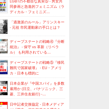
LGBTの不都合な真実⑤ - 男女共
同参画と急進的フェミニズム（ラ
ディカル・フェミニズ…
「過激派のルール」アリンスキー
- 元祖 市民運動家の手口とは？
ディープステートの戦略④『分断
統治』 - 保守 vs 革新（リベラ
ル） も利用されている…
ディープステートの戦略⑤『移民
難民で国家破壊』 - EU・アメリ
カ・日本も標的に
日本企業が『中国スパイ』を多数
雇用か (日立、パナソニック、三
菱、三井住友銀行) -…
日中記者交換協定 - 日本メディア