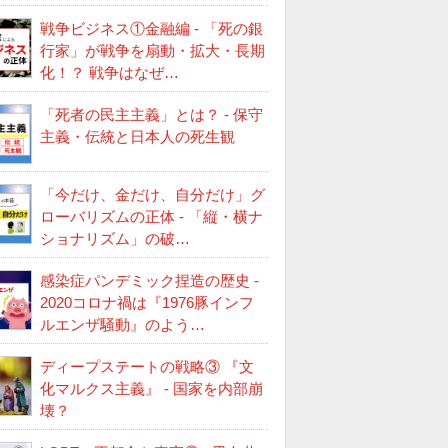
戦争ビジネス①金融編 - 「死の銀
行家」が戦争を扇動・拡大・長期
化！？ 戦争はなぜ…
「死者の民主主義」とは？ - 保守
主義・伝統と日本人の死生観
「今だけ、金だけ、自分だけ」グ
ローバリズムの正体 - 「縦・横ナ
ショナリズム」の破…
感染症パンデミック捏造の歴史 -
2020コロナ禍は『1976豚インフ
ルエンザ騒動』のよう…
ディープステートの戦略③ 『文
化マルクス主義』 - 国家を内部崩
壊？