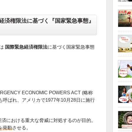
経済権限法に基づく『国家緊急事態』
領は
国際緊急経済権限法
に基づく国家緊急事態
RGENCY ECONOMIC POWERS ACT (略称
呼ばれ、アメリカで1977年10月28日に施行
経済における重大な脅威に対処するのが目的。
を発動
させる。