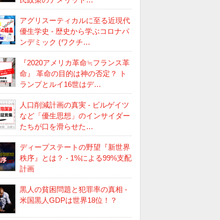
アグリスーティカルに至る近現代
優生学史 - 歴史から学ぶコロナパ
ンデミック (ワクチ…
『2020アメリカ革命≒フランス革
命』 革命の目的は神の否定？ ト
ランプとルイ16世はデ…
人口削減計画の真実 - ビルゲイツ
など「優生思想」のインサイダー
たちが口を滑らせた…
ディープステートの野望『新世界
秩序』とは？ - 1%による99%支配
計画
黒人の貧困問題と犯罪率の真相 -
米国黒人GDPは世界18位！？