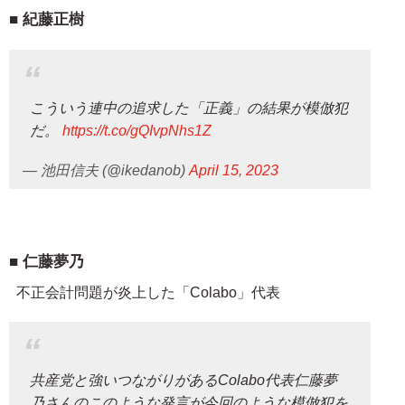
紀藤正樹
こういう連中の追求した「正義」の結果が模倣犯
だ。
https://t.co/gQIvpNhs1Z
— 池田信夫 (@ikedanob)
April 15, 2023
仁藤夢乃
不正会計問題が炎上した「Colabo」代表
共産党と強いつながりがあるColabo代表仁藤夢
乃さんのこのような発言が今回のような模倣犯を