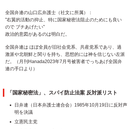
全国弁連の山口広弁護士（社文に所属）：
”右翼的活動の抑止、特に国家秘密法阻止のためにも良い
ので ブチあげたい”
政治的意図があるのは明白だ。
全国弁連は ほぼ全員が旧社会党系、共産党系であり、過
激派や北朝鮮と関りを持ち、思想的には神を信じない左派
だ。（月刊Hanada2023年7月号被害者でっちあげ全国弁
連の手口より）
「国家秘密法」、スパイ防止法案 反対派リスト
日弁連（日本弁護士連合会）1985年10月19日に反対声
明を決議
立憲民主党