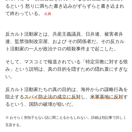
るという 怒りに満ちた書き込みがずらずらと書き込まれ
て終わっている。
出典
反カルト活動家とは、共産主義議員、日弁連、被害者弁
連、監禁強制改宗屋、および その関係者だ。その反カル
ト活動家の一人が政治テロの暗殺事件まで起こした。
そして、マスコミで報道されている「特定宗教に対する恨
み」という説明は、真の目的を隠すための隠れ蓑にすぎな
い。
反カルト活動家たちの真の目的は、海外からの謀略行為を
阻止する
スパイ防止法の成立に反対
し、
米軍基地に反対
す
るという、国防の破壊が狙いだ。
※ おそらく突拍子もない話に聞こえるかもしれない。詳細は別記事で詳しく
言及する。