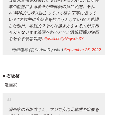
安倍元首相を殺害した暗殺犯をモデルに元日本赤
軍の監督による映画が国葬儀の日に公開。それ
を“精神的に行き詰まっていく様を丁寧に追って
いる”“客観的に容疑者を描こうとしている”と礼讃
した朝日。客観的？そんな描き方をする人が真相
も分らないまま映画を創ると？ご遺族蹂躙の映画
をそやす最悪新聞
https://t.co/lyNiqw0z3Y
— 門田隆将 (@KadotaRyusho)
September 25, 2022
石坂啓
漫画家
漫画家の石坂啓さん、マジで安部元総理の暗殺を