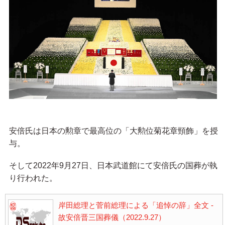
安倍氏は日本の勲章で最高位の「大勲位菊花章頸飾」を授
与。
そして2022年9月27日、日本武道館にて安倍氏の国葬が執
り行われた。
岸田総理と菅前総理による「追悼の辞」全文 -
故安倍晋三国葬儀（2022.9.27）