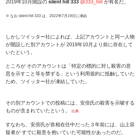
2019年10月開設の
silent hill 333
@333_hill
が有名だ。
※ なお silent hill 333 は、2022年7月19日に凍結
しかしツイッター社によれば、上記アカウントと同一人物
が開設した別アカウントが 2019年10月より前に存在して
いたという。
ところが そのアカウントは「特定の標的に対し殺害の意
思を示すこと等を禁ずる」という利用規約に抵触していた
ため、ツイッター社が凍結していた。
その別アカウントでの投稿には、安倍氏の殺害を示唆する
ものが含まれていたという。
出典
すなわち、安倍氏が首相在任中だった３年前には、山上容
疑者が すでに殺意を抱いていた可能性があったのだ。