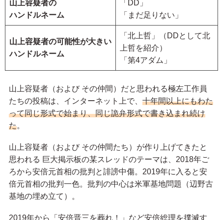
山上容疑者の
「DD」
ハンドルネーム
「まだ足りない」
「北上哲」（DDとして北
山上容疑者の可能性が大きい
上哲を紹介）
ハンドルネーム
「第4アダム」
山上容疑者（および その仲間）だと思われる極左工作員
たちの投稿は、インターネット上で、
十年間以上にもわた
って同じ形式で始まり、同じ詭弁形式で書き込まれ続け
た
。
山上容疑者（および その仲間たち）が作り上げてきたと
思われる 巨大掲示板の某スレッドのテーマは、2018年ご
ろから安倍元首相の批判と誹謗中傷。2019年に入ると安
倍元首相の批判一色。批判の中心は米軍基地問題（辺野古
基地の埋め立て）。
2019年から「安倍晋三を葬れ！」など安倍総理を撲滅す