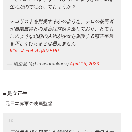
生んだのではないでしょうか？
テロリストを賛美するかのような、テロの被害者
が自業自得との発言は常軌を逸しており、とても
このような思想の人物が少女を保護する慈善事業
を正しく行えるとは思えません
https://t.co/bzLgAfZEP0
— 暇空茜 (@himasoraakane)
April 15, 2023
足立正生
元日本赤軍の映画監督