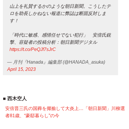
山上を礼賛するかのような朝日新聞。こうしたテ
ロを助長しかねない報道に弊誌は断固反対しま
す！
「時代に敏感、感情任せでない犯行」 安倍氏銃
撃、容疑者の投稿分析：朝日新聞デジタル
https://t.co/PeQJf7sJrC
— 月刊『Hanada』編集部 (@HANADA_asuka)
April 15, 2023
西木空人
安倍晋三氏の国葬を揶揄して大炎上…「朝日新聞」川柳選
者81歳、“豪邸暮らし”の今