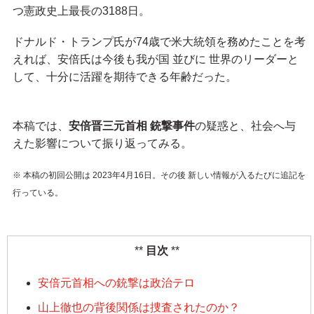
つ憲政史上最長の3188日。
ドナルド・トランプ氏が74歳で米大統領を務めたことを考
えれば、安倍氏は今後も我が国 並びに 世界のリーダーと
して、十分に活躍を期待できる年齢だった。
本稿では、
安倍晋三元首相 銃撃事件
の疑惑と、社会へ与
えた影響について振り返ってみる。
※ 本稿の初回公開は 2023年4月16日。その後 新しい情報が入るたびに追記を
行っている。
目次
安倍元首相への銃撃は政治テロ
山上徹也の背後関係は捜査されたのか？