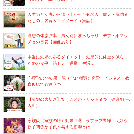
人生のどん底から這い上がった有名人・偉人・成功者
たちの、名言＆エピソード（実話）
理想の体脂肪率（男女別）ぽっちゃり・デブ・細マッ
チョの目安【画像あり】
本当に効果のあるダイエット！効果的に体重を減らす
ための食事・筋トレ・運動・生活…
心理学の○○効果一覧（全14種類）恋愛・ビジネス・教
育現場でも役立つ！
【笑顔の大切さ】笑うことのメリット８つ（健康/仕事/
人生）
家族愛（家族の絆）効果４選 - ラブラブ夫婦・良好な
親子関係が子供へ与える影響とは…