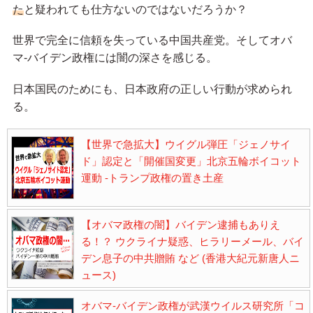
た
と疑われても仕方ないのではないだろうか？
世界で完全に信頼を失っている中国共産党。そしてオバ
マ-バイデン政権には闇の深さを感じる。
日本国民のためにも、日本政府の正しい行動が求められ
る。
【世界で急拡大】ウイグル弾圧「ジェノサイ
ド」認定と「開催国変更」北京五輪ボイコット
運動 -トランプ政権の置き土産
【オバマ政権の闇】バイデン逮捕もありえ
る！？ ウクライナ疑惑、ヒラリーメール、バイ
デン息子の中共贈賄 など (香港大紀元新唐人ニ
ュース)
オバマ-バイデン政権が武漢ウイルス研究所「コ