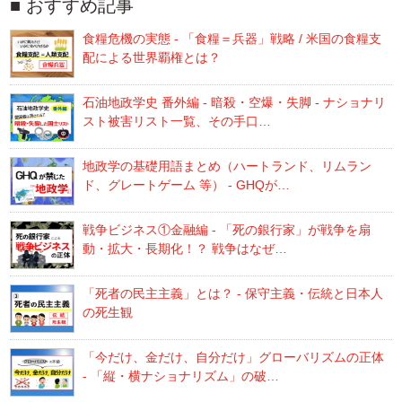
おすすめ記事
食糧危機の実態 - 「食糧＝兵器」戦略 / 米国の食糧支
配による世界覇権とは？
石油地政学史 番外編 - 暗殺・空爆・失脚 - ナショナリ
スト被害リスト一覧、その手口…
地政学の基礎用語まとめ（ハートランド、リムラン
ド、グレートゲーム 等） - GHQが…
戦争ビジネス①金融編 - 「死の銀行家」が戦争を扇
動・拡大・長期化！？ 戦争はなぜ…
「死者の民主主義」とは？ - 保守主義・伝統と日本人
の死生観
「今だけ、金だけ、自分だけ」グローバリズムの正体
- 「縦・横ナショナリズム」の破…