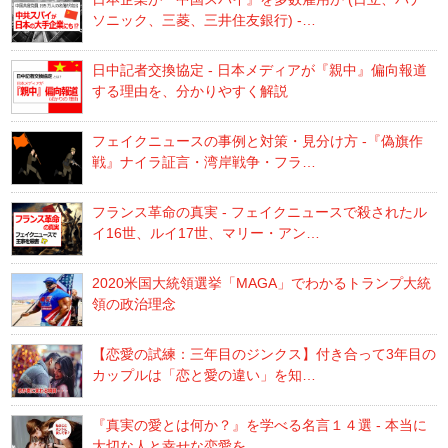
ソニック、三菱、三井住友銀行) -…
日中記者交換協定 - 日本メディアが『親中』偏向報道
する理由を、分かりやすく解説
フェイクニュースの事例と対策・見分け方 -『偽旗作
戦』ナイラ証言・湾岸戦争・フラ…
フランス革命の真実 - フェイクニュースで殺されたル
イ16世、ルイ17世、マリー・アン…
2020米国大統領選挙「MAGA」でわかるトランプ大統
領の政治理念
【恋愛の試練：三年目のジンクス】付き合って3年目の
カップルは「恋と愛の違い」を知…
『真実の愛とは何か？』を学べる名言１４選 - 本当に
大切な人と幸せな恋愛を