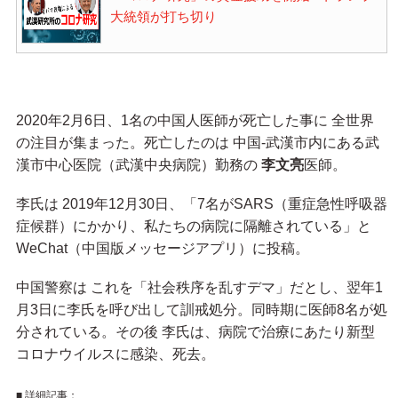
大統領が打ち切り
2020年2月6日、1名の中国人医師が死亡した事に 全世界
の注目が集まった。死亡したのは 中国-武漢市内にある武
漢市中心医院（武漢中央病院）勤務の
李文亮
医師。
李氏は 2019年12月30日、「7名がSARS（重症急性呼吸器
症候群）にかかり、私たちの病院に隔離されている」と
WeChat（中国版メッセージアプリ）に投稿。
中国警察は これを「社会秩序を乱すデマ」だとし、翌年1
月3日に李氏を呼び出して訓戒処分。同時期に医師8名が処
分されている。その後 李氏は、病院で治療にあたり新型
コロナウイルスに感染、死去。
■ 詳細記事：