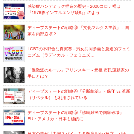
感染症パンデミック捏造の歴史 - 2020コロナ禍は
『1976豚インフルエンザ騒動』のよう…
ディープステートの戦略③ 『文化マルクス主義』 - 国
家を内部崩壊？
LGBTの不都合な真実⑤ - 男女共同参画と急進的フェミ
ニズム（ラディカル・フェミニズ…
「過激派のルール」アリンスキー - 元祖 市民運動家の
手口とは？
ディープステートの戦略④『分断統治』 - 保守 vs 革新
（リベラル） も利用されている…
ディープステートの戦略⑤『移民難民で国家破壊』 -
EU・アメリカ・日本も標的に
日本企業が『中国スパイ』を多数雇用か (日立、パナ