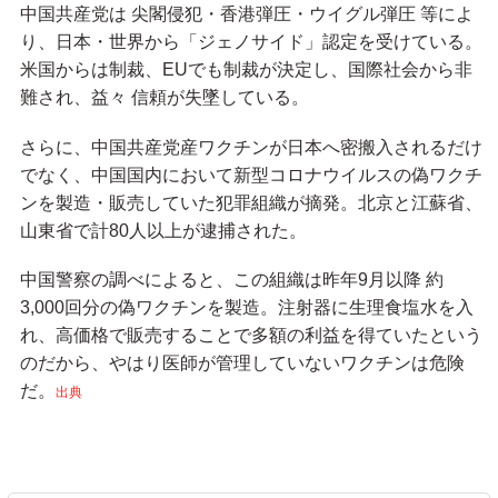
中国共産党は 尖閣侵犯・香港弾圧・ウイグル弾圧 等によ
り、日本・世界から「ジェノサイド」認定を受けている。
米国からは制裁、EUでも制裁が決定し、国際社会から非
難され、益々 信頼が失墜している。
さらに、中国共産党産ワクチンが日本へ密搬入されるだけ
でなく、中国国内において新型コロナウイルスの偽ワクチ
ンを製造・販売していた犯罪組織が摘発。北京と江蘇省、
山東省で計80人以上が逮捕された。
中国警察の調べによると、この組織は昨年9月以降 約
3,000回分の偽ワクチンを製造。注射器に生理食塩水を入
れ、高価格で販売することで多額の利益を得ていたという
のだから、やはり医師が管理していないワクチンは危険
だ。
出典