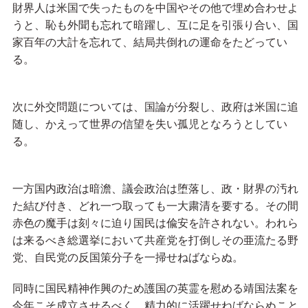
財界人は米国で失ったものを中国やその他で埋め合わせよ
うと、恥も外聞も忘れて暗躍し、互に足を引張り合い、国
家百年の大計を忘れて、結局共倒れの運命をたどってい
る。
次に外交問題については、国論が分裂し、政府は米国に追
随し、かえって世界の信望を失い孤児となろうとしてい
る。
一方国内政治は暗澹、議会政治は堕落し、政・財界の汚れ
た結び付き、どれ一つ取っても一大粛清を要する。その間
赤色の魔手は刻々に迫り国民は偸安を許されない。われら
は来るべき総選挙において共産党を打倒しその亜流たる野
党、自民党の反国策分子を一掃せねばならぬ。
同時に国民精神作興のため護国の英霊を慰める靖国法案を
今年こそ成立させるべく、精力的に活躍せねばならぬこと