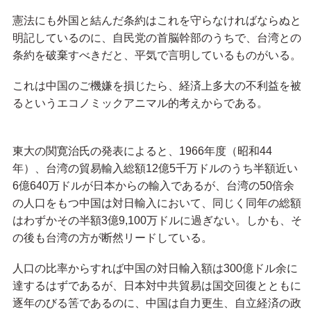
憲法にも外国と結んだ条約はこれを守らなければならぬと
明記しているのに、自民党の首脳幹部のうちで、台湾との
条約を破棄すべきだと、平気で言明しているものがいる。
これは中国のご機嫌を損じたら、経済上多大の不利益を被
るというエコノミックアニマル的考えからである。
東大の関寛治氏の発表によると、1966年度（昭和44
年）、台湾の貿易輸入総額12億5千万ドルのうち半額近い
6億640万ドルが日本からの輸入であるが、台湾の50倍余
の人口をもつ中国は対日輸入において、同じく同年の総額
はわずかその半額3億9,100万ドルに過ぎない。しかも、そ
の後も台湾の方が断然リードしている。
人口の比率からすれば中国の対日輸入額は300億ドル余に
達するはずであるが、日本対中共貿易は国交回復とともに
逐年のびる筈であるのに、中国は自力更生、自立経済の政