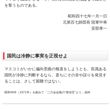
を誓うものである。
昭和四十七年一月一日
元第百七師団長 陸軍中将
安部孝一
国民は冷静に事実を正視せよ
マスコミがいかに偏向歪曲の報道をしようとも、良識ある
国民が冷静に判断するなら、直ちにその非や誤りを発見す
ることは、さして困難ではない。
昭和46年（1971年）を顧みて「二六会会報の“巻頭言”より」抜粋