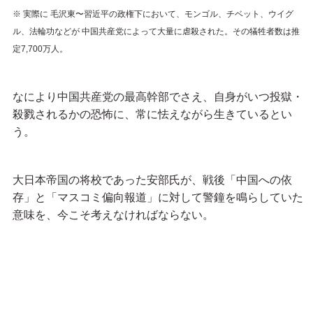
※ 実際に 毛沢東〜習近平の政権下において、モンゴル、チベット、ウイグ
ル、法輪功などが 中国共産党によって大量に虐殺された。その犠牲者数は推
定7,700万人。
なにより中国共産党の最高幹部でさえ、自身がいつ投獄・
殺戮されるかの恐怖に、常に怯えながら生きているとい
う。
大日本帝国の将校であった安部氏が、戦後「中国への依
存」と「マスコミ偏向報道」に対して警鐘を鳴らしていた
意味を、今こそ考えなければならない。