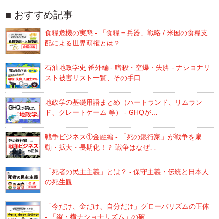
おすすめ記事
食糧危機の実態 - 「食糧＝兵器」戦略 / 米国の食糧支
配による世界覇権とは？
石油地政学史 番外編 - 暗殺・空爆・失脚 - ナショナリ
スト被害リスト一覧、その手口…
地政学の基礎用語まとめ（ハートランド、リムラン
ド、グレートゲーム 等） - GHQが…
戦争ビジネス①金融編 - 「死の銀行家」が戦争を扇
動・拡大・長期化！？ 戦争はなぜ…
「死者の民主主義」とは？ - 保守主義・伝統と日本人
の死生観
「今だけ、金だけ、自分だけ」グローバリズムの正体
- 「縦・横ナショナリズム」の破…