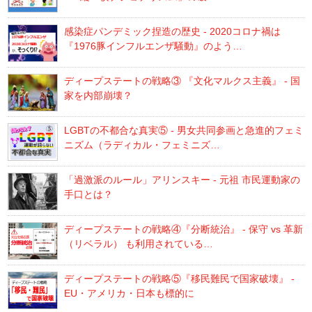
感染症パンデミック捏造の歴史 - 2020コロナ禍は
『1976豚インフルエンザ騒動』のよう…
ディープステートの戦略③ 『文化マルクス主義』 - 国
家を内部崩壊？
LGBTの不都合な真実⑤ - 男女共同参画と急進的フェミ
ニズム（ラディカル・フェミニズ…
「過激派のルール」アリンスキー - 元祖 市民運動家の
手口とは？
ディープステートの戦略④『分断統治』 - 保守 vs 革新
（リベラル） も利用されている…
ディープステートの戦略⑤『移民難民で国家破壊』 -
EU・アメリカ・日本も標的に