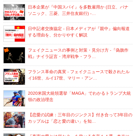
日本企業が『中国スパイ』を多数雇用か (日立、パナ
ソニック、三菱、三井住友銀行) -…
日中記者交換協定 - 日本メディアが『親中』偏向報道
する理由を、分かりやすく解説
フェイクニュースの事例と対策・見分け方 -『偽旗作
戦』ナイラ証言・湾岸戦争・フラ…
フランス革命の真実 - フェイクニュースで殺されたル
イ16世、ルイ17世、マリー・アン…
2020米国大統領選挙「MAGA」でわかるトランプ大統
領の政治理念
【恋愛の試練：三年目のジンクス】付き合って3年目の
カップルは「恋と愛の違い」を知…