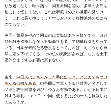
り放題になり、唯々諾々、周五原則を認め、多年の友邦を
袖にして怪しまない。これは羽振りのよい旦那を見つけ
て、これに乗り換えようとするおメカケ根性以外のなにも
のでもない。
中国と貿易をやめて困るのは実際はあちら様である。政経
非分離を標榜しながら有効商社を通じて結構取引をやって
いる。日本が毅然たる態度をとっておれば、向こうから自
然に頭を下げてくる。その位の気概があれば、なにも土下
座外交までする必要は毫もない。
由来、
中国人はこちらがした手に出ると、どこまでもつけ
あがる傾向がある
。戦争間日本軍人を仮想敵国と名ざして
ソ連と攻守同盟を結び、今なお有効である。かかる日本に
対する非礼について、中国に使するただの一人も抗議した
であろうか。