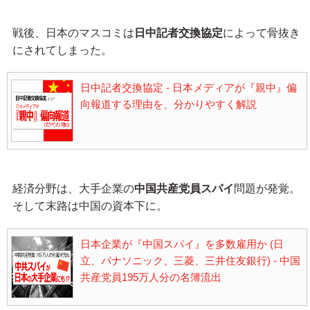
戦後、日本のマスコミは
日中記者交換協定
によって骨抜き
にされてしまった。
日中記者交換協定 - 日本メディアが『親中』偏
向報道する理由を、分かりやすく解説
経済分野は、大手企業の
中国共産党員スパイ
問題が発覚。
そして末路は中国の資本下に。
日本企業が『中国スパイ』を多数雇用か (日
立、パナソニック、三菱、三井住友銀行) - 中国
共産党員195万人分の名簿流出