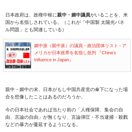
日本政府は、政権中枢に
親中・媚中議員
がいることを、米
国から名指しされている。（これが「中国製 太陽光パネ
ル問題」とも関連している）
媚中派（親中派）の議員・政治団体リスト - ア
メリカが日本政界を名指し批判 『China's
Influence in Japan』
親中・媚中の末、日本がもし中国共産党の傘下になった場
合を想像したことはあるのだろうか。
今の日本社会であれば当たり前の「人権保障、集会の自
由、言論の自由」が無くなり、言論弾圧・不当逮捕・殺戮
などの暴力が蔓延するようになる。