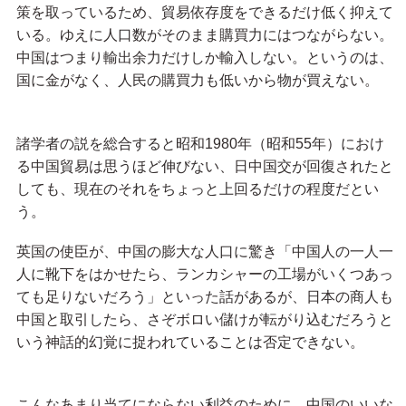
策を取っているため、貿易依存度をできるだけ低く抑えて
いる。ゆえに人口数がそのまま購買力にはつながらない。
中国はつまり輸出余力だけしか輸入しない。というのは、
国に金がなく、人民の購買力も低いから物が買えない。
諸学者の説を総合すると昭和1980年（昭和55年）におけ
る中国貿易は思うほど伸びない、日中国交が回復されたと
しても、現在のそれをちょっと上回るだけの程度だとい
う。
英国の使臣が、中国の膨大な人口に驚き「中国人の一人一
人に靴下をはかせたら、ランカシャーの工場がいくつあっ
ても足りないだろう」といった話があるが、日本の商人も
中国と取引したら、さぞボロい儲けが転がり込むだろうと
いう神話的幻覚に捉われていることは否定できない。
こんなあまり当てにならない利益のために、中国のいいな