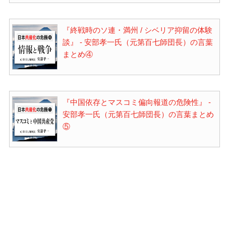
『終戦時のソ連・満州 / シベリア抑留の体験
談』 - 安部孝一氏（元第百七師団長）の言葉
まとめ④
『中国依存とマスコミ偏向報道の危険性』 -
安部孝一氏（元第百七師団長）の言葉まとめ
⑤