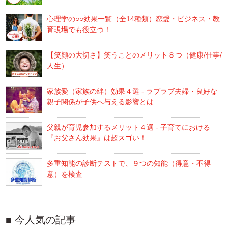
心理学の○○効果一覧（全14種類）恋愛・ビジネス・教
育現場でも役立つ！
【笑顔の大切さ】笑うことのメリット８つ（健康/仕事/
人生）
家族愛（家族の絆）効果４選 - ラブラブ夫婦・良好な
親子関係が子供へ与える影響とは…
父親が育児参加するメリット４選 - 子育てにおける
『お父さん効果』は超スゴい！
多重知能の診断テストで、９つの知能（得意・不得
意）を検査
今人気の記事