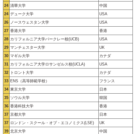
24
清華大学
中国
24
デューク大学
USA
26
ノースウェスタン大学
USA
27
香港大学
香港
28
カリフォルニア大学バークレー校(UCB)
USA
29
マンチェスター大学
UK
30
マギル大学
カナダ
31
カリフォルニア大学ロサンゼルス校(UCLA)
USA
32
トロント大学
カナダ
33
ENS（高等師範学校）
フランス
34
東京大学
日本
35
ソウル大学
韓国
36
香港科技大学
香港
37
京都大学
日本
37
ロンドン・スクール・オブ・エコノミクス(LSE)
UK
39
北京大学
中国