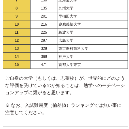
7
130
北海道大学
8
135
九州大学
9
201
早稲田大学
10
216
慶應義塾大学
11
225
筑波大学
12
297
広島大学
13
329
東京医科歯科大学
14
369
神戸大学
15
471
首都大学東京
ご自身の大学（もしくは、志望校）が、世界的にどのよう
な評価を受けているのか知ることは、勉学へのモチベーシ
ョンアップに繋がると思います。
※ なお、入試難易度（偏差値）ランキングでは無い事に
注意してください。