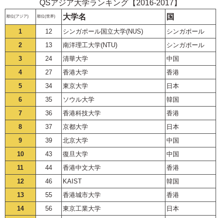
QSアジア大学ランキング【2016-2017】
大学名
国
順位(アジア)
順位(世界)
1
12
シンガポール国立大学(NUS)
シンガポール
2
13
南洋理工大学(NTU)
シンガポール
3
24
清華大学
中国
4
27
香港大学
香港
5
34
東京大学
日本
6
35
ソウル大学
韓国
7
36
香港科技大学
香港
8
37
京都大学
日本
9
39
北京大学
中国
10
43
復旦大学
中国
11
44
香港中文大学
香港
12
46
KAIST
韓国
13
55
香港城市大学
香港
14
56
東京工業大学
日本