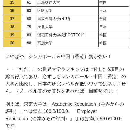
15
61
上海交通大学
中国
16
63
大阪大学
日本
17
68
国立台湾大学(NTU)
台湾
18
75
東北大学
日本
19
83
浦項工科大学校(POSTECH)
韓国
20
98
高麗大学
韓国
いやはや、シンガポール＆中国（香港）勢が強い！
・・・ただ、この世界大学ランキングは上述した6項目の
総合得点であり、必ずしもシンガポール・中国（香港）の
大学と比較し、日本の研究レベルが低いワケではありませ
ん。（ノーベル賞の受賞数を調べれば一目瞭然です。）
例えば、東京大学は「Academic Reputation（学界からの
評判）」では満点 100.0/100.0、「Employer
Reputation（企業からの評判）」は ほぼ満点 99.6/100.0
です。