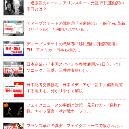
「過激派のルール」アリンスキー - 元祖 市民運動家の
手口とは？
ディープステートの戦略④『分断統治』 - 保守 vs 革新
（リベラル） も利用されている…
ディープステートの戦略⑤『移民難民で国家破壊』 -
EU・アメリカ・日本も標的に
日本企業が『中国スパイ』を多数雇用か (日立、パナ
ソニック、三菱、三井住友銀行) -…
日中記者交換協定 - 日本メディアが『親中』偏向報道
する理由を、分かりやすく解説
フェイクニュースの事例と対策・見分け方 -『偽旗作
戦』ナイラ証言・湾岸戦争・フラ…
フランス革命の真実 - フェイクニュースで殺されたル