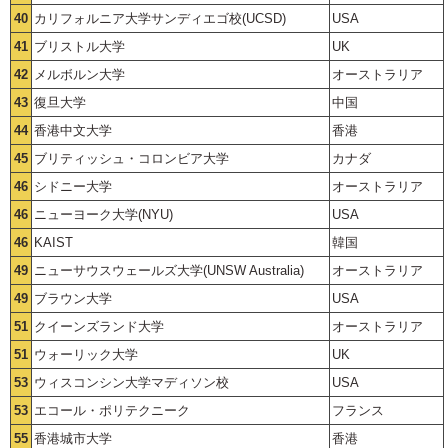
40
カリフォルニア大学サンディエゴ校(UCSD)
USA
41
ブリストル大学
UK
42
メルボルン大学
オーストラリア
43
復旦大学
中国
44
香港中文大学
香港
45
ブリティッシュ・コロンビア大学
カナダ
46
シドニー大学
オーストラリア
46
ニューヨーク大学(NYU)
USA
46
KAIST
韓国
49
ニューサウスウェールズ大学(UNSW Australia)
オーストラリア
49
ブラウン大学
USA
51
クイーンズランド大学
オーストラリア
51
ウォーリック大学
UK
53
ウィスコンシン大学マディソン校
USA
53
エコール・ポリテクニーク
フランス
55
香港城市大学
香港