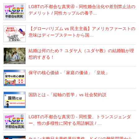
LGBTの不都合な真実④ - 同性婚合法化や差別禁止法の
デメリット / 同性カップルの養子…
【グローバリズム vs 民主主義】アメリカファーストの
意味はディープステートから国…
結婚は何のため？ ユダヤ人（ユダヤ教）の結婚観が理
想的すぎる！
保守の核心価値 -「家庭の価値」「皇統」
国防とは -「縦軸の哲学」vs 社会契約説
LGBTの不都合な真実① - 同性愛、トランスジェンダ
ー、性の多様性に関する用語解説 / …
ケルン大晦日大量性暴行事件 - ドイツの難民問題から