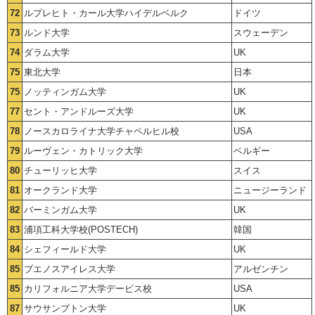
72
ルプレヒト・カール大学ハイデルベルク
ドイツ
73
ルンド大学
スウェーデン
74
ダラム大学
UK
75
東北大学
日本
75
ノッティンガム大学
UK
77
セント・アンドルーズ大学
UK
78
ノースカロライナ大学チャペルヒル校
USA
79
ルーヴェン・カトリック大学
ベルギー
80
チューリッヒ大学
スイス
81
オークランド大学
ニュージーランド
82
バーミンガム大学
UK
83
浦項工科大学校(POSTECH)
韓国
84
シェフィールド大学
UK
85
ブエノスアイレス大学
アルゼンチン
85
カリフォルニア大学デービス校
USA
87
サウサンプトン大学
UK