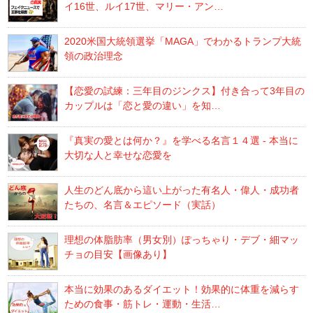
イ16世、ルイ17世、マリー・アン…
2020米国大統領選挙「MAGA」でわかるトランプ大統
領の政治理念
【恋愛の試練：三年目のジンクス】付き合って3年目の
カップルは「恋と愛の違い」を知…
『真実の愛とは何か？』を学べる名言１４選 - 本当に
大切な人と幸せな恋愛を
人生のどん底から這い上がった有名人・偉人・成功者
たちの、名言＆エピソード（実話）
理想の体脂肪率（男女別）ぽっちゃり・デブ・細マッ
チョの目安【画像あり】
本当に効果のあるダイエット！効果的に体重を減らす
ための食事・筋トレ・運動・生活…