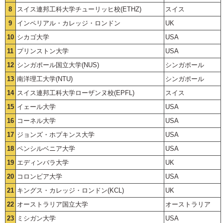
8
スイス連邦工科大学チューリッヒ校(ETHZ)
スイス
9
インペリアル・カレッジ・ロンドン
UK
10
シカゴ大学
USA
11
プリンストン大学
USA
12
シンガポール国立大学(NUS)
シンガポール
13
南洋理工大学(NTU)
シンガポール
14
スイス連邦工科大学ローザンヌ校(EPFL)
スイス
15
イェール大学
USA
16
コーネル大学
USA
17
ジョンズ・ホプキンス大学
USA
18
ペンシルベニア大学
USA
19
エディンバラ大学
UK
20
コロンビア大学
USA
21
キングス・カレッジ・ロンドン(KCL)
UK
22
オーストラリア国立大学
オーストラリア
23
ミシガン大学
USA