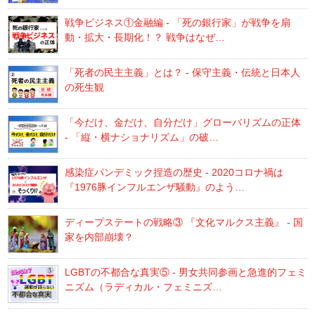
戦争ビジネス①金融編 - 「死の銀行家」が戦争を扇
動・拡大・長期化！？ 戦争はなぜ…
「死者の民主主義」とは？ - 保守主義・伝統と日本人
の死生観
「今だけ、金だけ、自分だけ」グローバリズムの正体
- 「縦・横ナショナリズム」の破…
感染症パンデミック捏造の歴史 - 2020コロナ禍は
『1976豚インフルエンザ騒動』のよう…
ディープステートの戦略③ 『文化マルクス主義』 - 国
家を内部崩壊？
LGBTの不都合な真実⑤ - 男女共同参画と急進的フェミ
ニズム（ラディカル・フェミニズ…