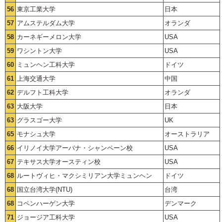
56
東京工業大学
日本
57
アムステルダム大学
オランダ
58
カーネギーメロン大学
USA
59
ワシントン大学
USA
60
ミュンヘン工科大学
ドイツ
61
上海交通大学
中国
62
デルフト工科大学
オランダ
63
大阪大学
日本
63
グラスゴー大学
UK
65
モナシュ大学
オーストラリア
66
イリノイ大学アーバナ・シャンペーン校
USA
67
テキサス大学オースティン校
USA
68
ルートヴィヒ・マクシミリアン大学ミュンヘン
ドイツ
68
国立台湾大学(NTU)
台湾
68
コペンハーゲン大学
デンマーク
71
ジョージア工科大学
USA