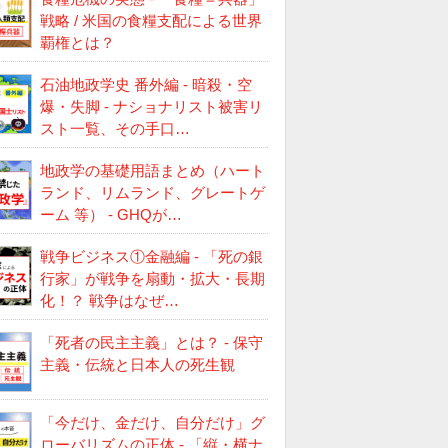
戦略 / 米国の食糧支配による世界
覇権とは？
石油地政学史 番外編 - 暗殺・空
爆・失脚 - ナショナリスト被害リ
スト一覧、その手口…
地政学の基礎用語まとめ（ハート
ランド、リムランド、グレートゲ
ーム 等） - GHQが…
戦争ビジネス①金融編 - 「死の銀
行家」が戦争を扇動・拡大・長期
化！？ 戦争はなぜ…
「死者の民主主義」とは？ - 保守
主義・伝統と日本人の死生観
「今だけ、金だけ、自分だけ」グ
ローバリズムの正体 - 「縦・横ナ