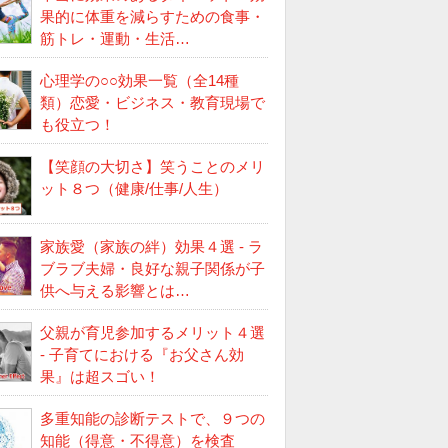
果的に体重を減らすための食事・
筋トレ・運動・生活…
心理学の○○効果一覧（全14種
類）恋愛・ビジネス・教育現場で
も役立つ！
【笑顔の大切さ】笑うことのメリ
ット８つ（健康/仕事/人生）
家族愛（家族の絆）効果４選 - ラ
ブラブ夫婦・良好な親子関係が子
供へ与える影響とは…
父親が育児参加するメリット４選
- 子育てにおける『お父さん効
果』は超スゴい！
多重知能の診断テストで、９つの
知能（得意・不得意）を検査