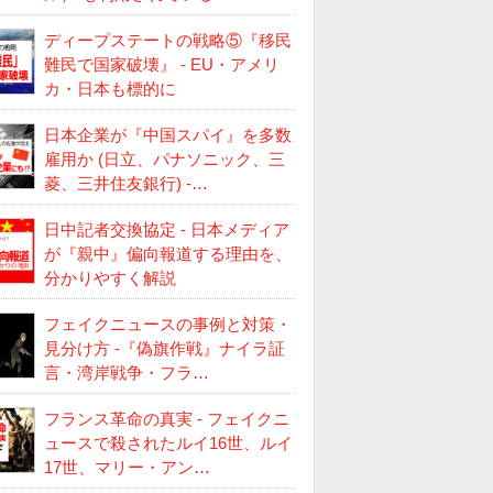
ディープステートの戦略⑤『移民
難民で国家破壊』 - EU・アメリ
カ・日本も標的に
日本企業が『中国スパイ』を多数
雇用か (日立、パナソニック、三
菱、三井住友銀行) -…
日中記者交換協定 - 日本メディア
が『親中』偏向報道する理由を、
分かりやすく解説
フェイクニュースの事例と対策・
見分け方 -『偽旗作戦』ナイラ証
言・湾岸戦争・フラ…
フランス革命の真実 - フェイクニ
ュースで殺されたルイ16世、ルイ
17世、マリー・アン…