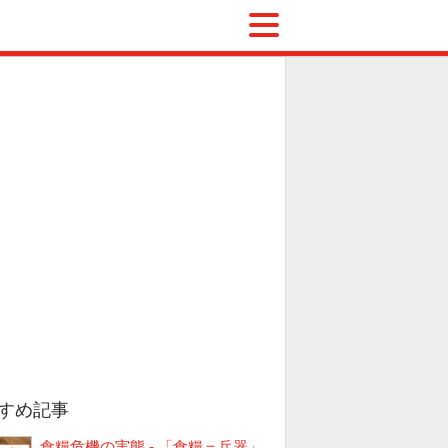
すめ記事
食糧危機の実態 - 「食糧＝兵器」