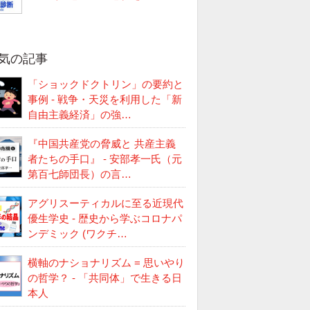
気の記事
「ショックドクトリン」の要約と
事例 - 戦争・天災を利用した「新
自由主義経済」の強…
『中国共産党の脅威と 共産主義
者たちの手口』 - 安部孝一氏（元
第百七師団長）の言…
アグリスーティカルに至る近現代
優生学史 - 歴史から学ぶコロナパ
ンデミック (ワクチ…
横軸のナショナリズム = 思いやり
の哲学？ - 「共同体」で生きる日
本人