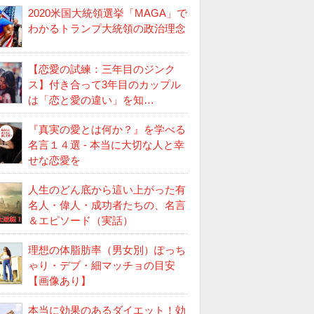
2020米国大統領選挙「MAGA」で
わかるトランプ大統領の政治理念
【恋愛の試練：三年目のジンク
ス】付き合って3年目のカップル
は「恋と愛の違い」を知…
『真実の愛とは何か？』を学べる
名言１４選 - 本当に大切な人と幸
せな恋愛を
人生のどん底から這い上がった有
名人・偉人・成功者たちの、名言
＆エピソード（実話）
理想の体脂肪率（男女別）ぽっち
ゃり・デブ・細マッチョの目安
【画像あり】
本当に効果のあるダイエット！効