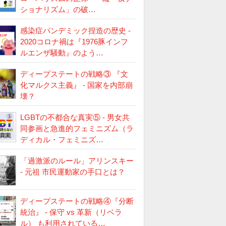
ショナリズム」の破…
感染症パンデミック捏造の歴史 -
2020コロナ禍は『1976豚インフ
ルエンザ騒動』のよう…
ディープステートの戦略③ 『文
化マルクス主義』 - 国家を内部崩
壊？
LGBTの不都合な真実⑤ - 男女共
同参画と急進的フェミニズム（ラ
ディカル・フェミニズ…
「過激派のルール」アリンスキー
- 元祖 市民運動家の手口とは？
ディープステートの戦略④『分断
統治』 - 保守 vs 革新（リベラ
ル） も利用されている…