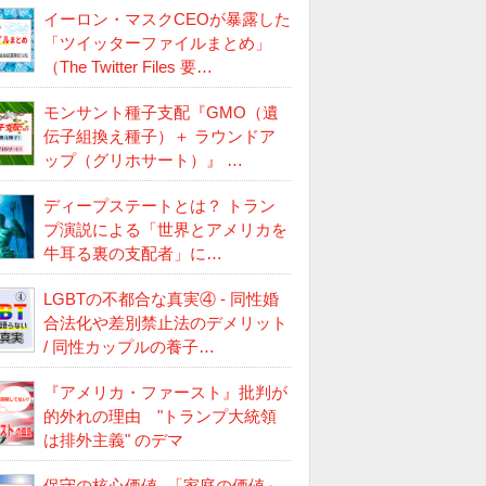
イーロン・マスクCEOが暴露した
「ツイッターファイルまとめ」
（The Twitter Files 要…
モンサント種子支配『GMO（遺
伝子組換え種子）＋ ラウンドア
ップ（グリホサート）』 …
ディープステートとは？ トラン
プ演説による「世界とアメリカを
牛耳る裏の支配者」に…
LGBTの不都合な真実④ - 同性婚
合法化や差別禁止法のデメリット
/ 同性カップルの養子…
『アメリカ・ファースト』批判が
的外れの理由 "トランプ大統領
は排外主義" のデマ
保守の核心価値 -「家庭の価値」