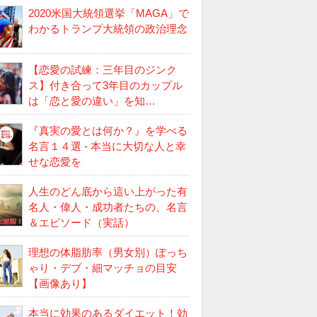
2020米国大統領選挙「MAGA」で
わかるトランプ大統領の政治理念
【恋愛の試練：三年目のジンク
ス】付き合って3年目のカップル
は「恋と愛の違い」を知…
『真実の愛とは何か？』を学べる
名言１４選 - 本当に大切な人と幸
せな恋愛を
人生のどん底から這い上がった有
名人・偉人・成功者たちの、名言
＆エピソード（実話）
理想の体脂肪率（男女別）ぽっち
ゃり・デブ・細マッチョの目安
【画像あり】
本当に効果のあるダイエット！効