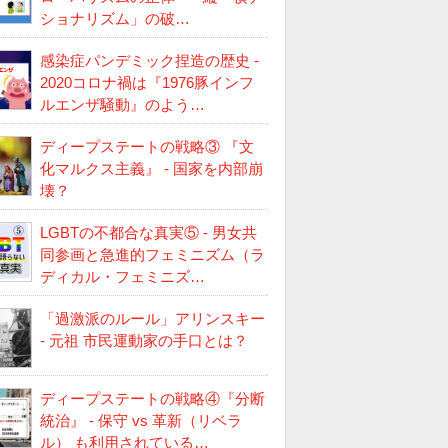
ショナリズム」の破…
感染症パンデミック捏造の歴史 -
2020コロナ禍は『1976豚インフ
ルエンザ騒動』のよう…
ディープステートの戦略③ 『文
化マルクス主義』 - 国家を内部崩
壊？
LGBTの不都合な真実⑤ - 男女共
同参画と急進的フェミニズム（ラ
ディカル・フェミニズ…
「過激派のルール」アリンスキー
- 元祖 市民運動家の手口とは？
ディープステートの戦略④『分断
統治』 - 保守 vs 革新（リベラ
ル） も利用されている…