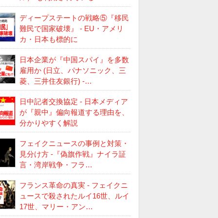
ディープステートの戦略⑤『移民
難民で国家破壊』 - EU・アメリ
カ・日本も標的に
日本企業が『中国スパイ』を多数
雇用か (日立、パナソニック、三
菱、三井住友銀行) -…
日中記者交換協定 - 日本メディア
が『親中』偏向報道する理由を、
分かりやすく解説
フェイクニュースの事例と対策・
見分け方 -『偽旗作戦』ナイラ証
言・湾岸戦争・フラ…
フランス革命の真実 - フェイクニ
ュースで殺されたルイ16世、ルイ
17世、マリー・アン…