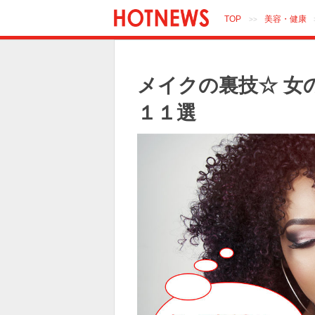
TOP
美容・健康
>>
メイクの裏技☆ 女
１１選