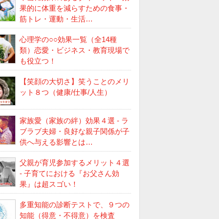
果的に体重を減らすための食事・
筋トレ・運動・生活…
心理学の○○効果一覧（全14種
類）恋愛・ビジネス・教育現場で
も役立つ！
【笑顔の大切さ】笑うことのメリ
ット８つ（健康/仕事/人生）
家族愛（家族の絆）効果４選 - ラ
ブラブ夫婦・良好な親子関係が子
供へ与える影響とは…
父親が育児参加するメリット４選
- 子育てにおける『お父さん効
果』は超スゴい！
多重知能の診断テストで、９つの
知能（得意・不得意）を検査