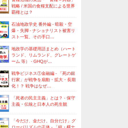
戦略 / 米国の食糧支配による世界
覇権とは？
石油地政学史 番外編 - 暗殺・空
爆・失脚 - ナショナリスト被害リ
スト一覧、その手口…
地政学の基礎用語まとめ（ハート
ランド、リムランド、グレートゲ
ーム 等） - GHQが…
戦争ビジネス①金融編 - 「死の銀
行家」が戦争を扇動・拡大・長期
化！？ 戦争はなぜ…
「死者の民主主義」とは？ - 保守
主義・伝統と日本人の死生観
「今だけ、金だけ、自分だけ」グ
ローバリズムの正体 - 「縦・横ナ