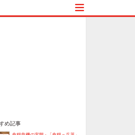
すめ記事
食糧危機の実態 - 「食糧＝兵器」