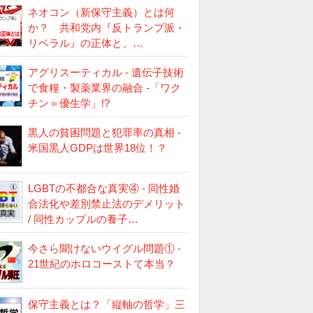
ネオコン（新保守主義）とは何
か？ 共和党内『反トランプ派・
リベラル』の正体と、…
アグリスーティカル - 遺伝子技術
で食糧・製薬業界の融合 -「ワク
チン＝優生学」!?
黒人の貧困問題と犯罪率の真相 -
米国黒人GDPは世界18位！？
LGBTの不都合な真実④ - 同性婚
合法化や差別禁止法のデメリット
/ 同性カップルの養子…
今さら聞けないウイグル問題① -
21世紀のホロコーストて本当？
保守主義とは？「縦軸の哲学」三