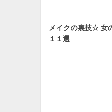
メイクの裏技☆ 女
１１選