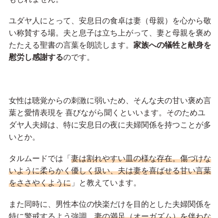
ユダヤ人にとって、安息日の食卓は妻（母親）を心から敬
い称賛する場。夫と息子は立ち上がって、妻と母親を褒め
たたえる聖書の言葉を朗読します。
家族への犠牲と献身を
慰労し感謝する
のです。
女性は聴覚からの刺激に弱いため、そんな夫の甘い褒め言
葉と愛情表現を 喜びながら聞くといいます。そのためユ
ダヤ人夫婦は、特に安息日の夜に夫婦関係を持つことが多
いとか。
タルムードでは「
妻は割れやすい皿の様な存在。傷づけな
いように柔らかく優しく扱い、夫は妻を喜ばせる甘い言葉
をささやくように
」と教えています。
また同時に、男性本位の快楽だけを目的とした夫婦関係を
特に警戒するよう強調。
妻の満足（オーガズム）を伴わな