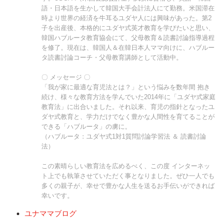
語・日本語を生かして韓国大手会計法人にて勤務。米国滞在
時より世界の経済を牛耳るユダヤ人には興味があった。第2
子を出産後、本格的にユダヤ式英才教育を学びたいと思い、
韓国ハブルータ教育協会にて、父母教育＆読書討論指導過程
を修了。現在は、韓国人＆在韓日本人ママ向けに、ハブルー
タ読書討論コーチ・父母教育講師として活動中。
〇 メッセージ 〇
「我が家に最適な育児法とは？」という悩みを数年間 抱き
続け、様々な教育方法を学んでいた2014年に「ユダヤ式家庭
教育法」に出合いました。それ以来、育児の指針となったユ
ダヤ式教育と、学力だけでなく豊かな人間性を育てることが
できる「ハブルータ」の虜に。
（ハブルータ：ユダヤ式1対1質問討論学習法 ＆ 読書討論
法）
この素晴らしい教育法を広めるべく、この度 インターネッ
ト上でも執筆させていただく事となりました。ぜひ一人でも
多くの親子が、幸せで豊かな人生を送るお手伝いができれば
幸いです。
ユナママブログ