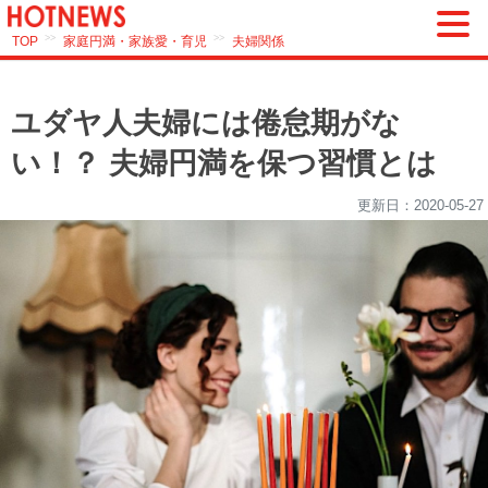
>>
>>
TOP
家庭円満・家族愛・育児
夫婦関係
ユダヤ人夫婦には倦怠期がな
い！？ 夫婦円満を保つ習慣とは
更新日：
2020-05-27