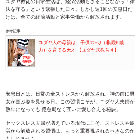
ユダヤ教徒の日常生活は、経済活動もさることながら「律
法を守る」という緊張した日々。しかし週1回の安息日だ
けは、全ての経済活動と家事労働から解放されます。
参考記事
ユダヤ人の母親は、子供のEQ（非認知能
力）を育てる天才 【ユダヤ式教育４】
安息日とは、日常の全ストレスから解放され、神の前に男
女が喜ぶ姿を見せる日。この習慣こそが、ユダヤ人夫婦が
熟年になっても 倦怠期なく互いに愛し合える秘訣。
セックスレス夫婦が増えている現代にこそ、ストレスや疲
労から解放される習慣は、もっと重要視されるべきなのか
もしれません。