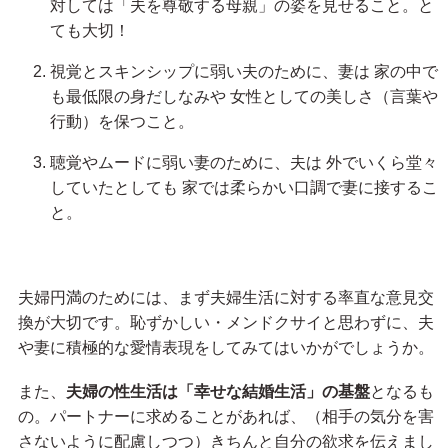
対しては「夫を尊敬する母親」の姿を見せること。と
ても大切！
視覚とスキンシップに弱い夫のために、妻は 家の中で
も最低限の身だしなみや 女性としての美しさ（言葉や
行動）を保つこと。
聴覚やムードに弱い妻のために、夫は 外でいくら堂々
していたとしても 家では柔らかい口調で妻に接するこ
と。
夫婦円満のためには、まず夫婦生活に対する率直な意見交
換が大切です。恥ずかしい・メンドクサイと思わずに、夫
や妻に積極的な愛情表現をしてみてはいかがでしょうか。
また、
夫婦の性生活は「幸せな結婚生活」の基盤
となるも
の。パートナーに求めることがあれば、（相手の気分を害
さないように配慮しつつ）きちんと自分の欲求を伝えまし