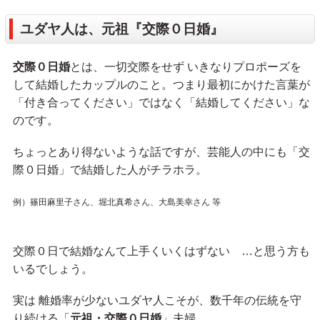
ユダヤ人は、元祖『交際０日婚』
交際０日婚
とは、一切交際をせず いきなりプロポーズを
して結婚したカップルのこと。つまり最初にかけた言葉が
「付き合ってください」ではなく「結婚してください」な
のです。
ちょっとあり得ないような話ですが、芸能人の中にも「交
際０日婚」で結婚した人がチラホラ。
例）篠田麻里子さん、堀北真希さん、大島美幸さん 等
交際０日で結婚なんて上手くいくはずない …と思う方も
いるでしょう。
実は 離婚率が少ないユダヤ人こそが、数千年の伝統を守
り続ける「
元祖・交際０日婚
」夫婦。