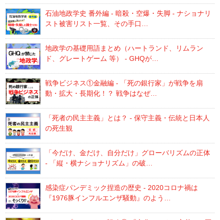
石油地政学史 番外編 - 暗殺・空爆・失脚 - ナショナリ
スト被害リスト一覧、その手口…
地政学の基礎用語まとめ（ハートランド、リムラン
ド、グレートゲーム 等） - GHQが…
戦争ビジネス①金融編 - 「死の銀行家」が戦争を扇
動・拡大・長期化！？ 戦争はなぜ…
「死者の民主主義」とは？ - 保守主義・伝統と日本人
の死生観
「今だけ、金だけ、自分だけ」グローバリズムの正体
- 「縦・横ナショナリズム」の破…
感染症パンデミック捏造の歴史 - 2020コロナ禍は
『1976豚インフルエンザ騒動』のよう…