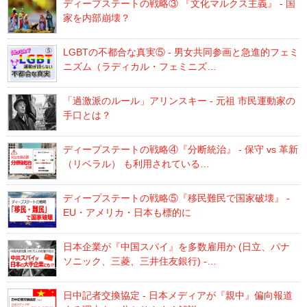
ディープステートの戦略③ 『文化マルクス主義』 - 国
家を内部崩壊？
LGBTの不都合な真実⑤ - 男女共同参画と急進的フェミ
ニズム（ラディカル・フェミニズ…
「過激派のルール」アリンスキー - 元祖 市民運動家の
手口とは？
ディープステートの戦略④『分断統治』 - 保守 vs 革新
（リベラル） も利用されている…
ディープステートの戦略⑤『移民難民で国家破壊』 -
EU・アメリカ・日本も標的に
日本企業が『中国スパイ』を多数雇用か (日立、パナ
ソニック、三菱、三井住友銀行) -…
日中記者交換協定 - 日本メディアが『親中』偏向報道