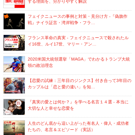
する理由を、分かりやすく解説
フェイクニュースの事例と対策・見分け方 -『偽旗作
戦』ナイラ証言・湾岸戦争・フラ…
フランス革命の真実 - フェイクニュースで殺されたル
イ16世、ルイ17世、マリー・アン…
2020米国大統領選挙「MAGA」でわかるトランプ大統
領の政治理念
【恋愛の試練：三年目のジンクス】付き合って3年目の
カップルは「恋と愛の違い」を知…
『真実の愛とは何か？』を学べる名言１４選 - 本当に
大切な人と幸せな恋愛を
人生のどん底から這い上がった有名人・偉人・成功者
たちの、名言＆エピソード（実話）