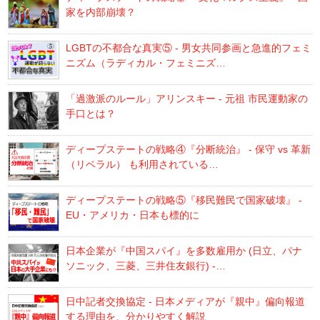
家を内部崩壊？
LGBTの不都合な真実⑤ - 男女共同参画と急進的フェミ
ニズム（ラディカル・フェミニズ…
「過激派のルール」アリンスキー - 元祖 市民運動家の
手口とは？
ディープステートの戦略④『分断統治』 - 保守 vs 革新
（リベラル） も利用されている…
ディープステートの戦略⑤『移民難民で国家破壊』 -
EU・アメリカ・日本も標的に
日本企業が『中国スパイ』を多数雇用か (日立、パナ
ソニック、三菱、三井住友銀行) -…
日中記者交換協定 - 日本メディアが『親中』偏向報道
する理由を、分かりやすく解説