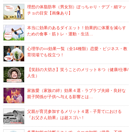
理想の体脂肪率（男女別）ぽっちゃり・デブ・細マッ
チョの目安【画像あり】
本当に効果のあるダイエット！効果的に体重を減らす
ための食事・筋トレ・運動・生活…
心理学の○○効果一覧（全14種類）恋愛・ビジネス・教
育現場でも役立つ！
【笑顔の大切さ】笑うことのメリット８つ（健康/仕事/
人生）
家族愛（家族の絆）効果４選 - ラブラブ夫婦・良好な
親子関係が子供へ与える影響とは…
父親が育児参加するメリット４選 - 子育てにおける
『お父さん効果』は超スゴい！