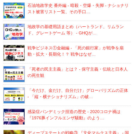
石油地政学史 番外編 - 暗殺・空爆・失脚 - ナショナリ
スト被害リスト一覧、その手口…
地政学の基礎用語まとめ（ハートランド、リムラン
ド、グレートゲーム 等） - GHQが…
戦争ビジネス①金融編 - 「死の銀行家」が戦争を扇
動・拡大・長期化！？ 戦争はなぜ…
「死者の民主主義」とは？ - 保守主義・伝統と日本人
の死生観
「今だけ、金だけ、自分だけ」グローバリズムの正体
- 「縦・横ナショナリズム」の破…
感染症パンデミック捏造の歴史 - 2020コロナ禍は
『1976豚インフルエンザ騒動』のよう…
ディープステートの戦略③ 『文化マルクス主義』 - 国