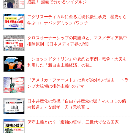
必読！ 漫画で分かるウイグルジ…
アグリスーティカルに至る近現代優生学史 - 歴史から
学ぶコロナパンデミック (ワクチ…
クロスオーナーシップの問題点と、マスメディア集中
排除原則 【日本メディア界の闇】
「ショックドクトリン」の要約と事例 - 戦争・天災を
利用した「新自由主義経済」の強…
『アメリカ・ファースト』批判が的外れの理由 "トラ
ンプ大統領は排外主義" のデマ
日本共産化の危機『自由 / 共産党の嘘 / マスコミの偏
向報道』 - 安部孝一氏（元第百…
保守主義とは？「縦軸の哲学」三世代でなる国家