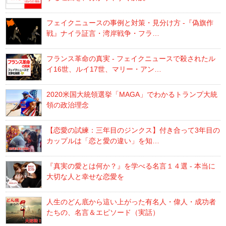
フェイクニュースの事例と対策・見分け方 -『偽旗作
戦』ナイラ証言・湾岸戦争・フラ…
フランス革命の真実 - フェイクニュースで殺されたル
イ16世、ルイ17世、マリー・アン…
2020米国大統領選挙「MAGA」でわかるトランプ大統
領の政治理念
【恋愛の試練：三年目のジンクス】付き合って3年目の
カップルは「恋と愛の違い」を知…
『真実の愛とは何か？』を学べる名言１４選 - 本当に
大切な人と幸せな恋愛を
人生のどん底から這い上がった有名人・偉人・成功者
たちの、名言＆エピソード（実話）