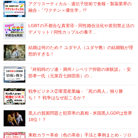
アグリスーティカル - 遺伝子技術で食糧・製薬業界の
融合 -「ワクチン＝優生学」!?
LGBTの不都合な真実④ - 同性婚合法化や差別禁止法の
デメリット / 同性カップルの養子…
結婚は何のため？ ユダヤ人（ユダヤ教）の結婚観が理
想的すぎる！
『終戦時のソ連・満州 / シベリア抑留の体験談』 - 安
部孝一氏（元第百七師団長）の…
戦争ビジネス②軍需産業編 - 「死の商人」独り勝
ち！？ 戦争はなぜ起こるか？
黒人の貧困問題と犯罪率の真相 - 米国黒人GDPは世界
18位！？
東欧カラー革命（色の革命）手法と事例まとめ - ソロ