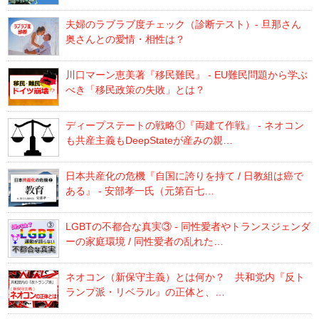
夫婦のラブラブ度チェック（診断テスト）- 旦那さん
奥さんとの愛情・相性は？
川口マーン恵美著『移民難民』 - EU難民問題から学ぶ
べき「移民政策の失敗」とは？
ディープステートの戦略①『両建て作戦』 - ネオコン
も共産主義もDeepStateが産みの親…
日本共産化の危機『自国に誇りを持て / 日教組は癌で
ある』 - 安部孝一氏（元第百七…
LGBTの不都合な真実③ - 同性愛者やトランスジェンダ
ーの家庭環境 / 同性愛者の乱れた…
ネオコン（新保守主義）とは何か？ 共和党内『反ト
ランプ派・リベラル』の正体と、…