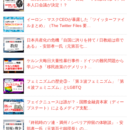
本人口会議が決定！？
イーロン・マスクCEOが暴露した「ツイッターファイ
ルまとめ」（The Twitter Files 要…
日本共産化の危機『自国に誇りを持て / 日教組は癌で
ある』 - 安部孝一氏（元第百七…
ケルン大晦日大量性暴行事件 - ドイツの難民問題から
学ぶべき「移民政策のデメリット…
フェミニズムの歴史③ - 「第３波フェミニズム」「第
４波フェミニズム」とLGBTQ
フェイクニュースは誰が？ - 国際金融資本家（ディー
プステート）によるメディア支配…
『終戦時のソ連・満州 / シベリア抑留の体験談』 - 安
部孝一氏（元第百七師団長）の…