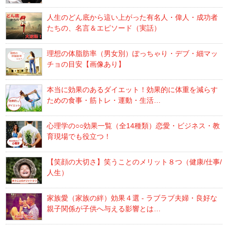
人生のどん底から這い上がった有名人・偉人・成功者
たちの、名言＆エピソード（実話）
理想の体脂肪率（男女別）ぽっちゃり・デブ・細マッ
チョの目安【画像あり】
本当に効果のあるダイエット！効果的に体重を減らす
ための食事・筋トレ・運動・生活…
心理学の○○効果一覧（全14種類）恋愛・ビジネス・教
育現場でも役立つ！
【笑顔の大切さ】笑うことのメリット８つ（健康/仕事/
人生）
家族愛（家族の絆）効果４選 - ラブラブ夫婦・良好な
親子関係が子供へ与える影響とは…