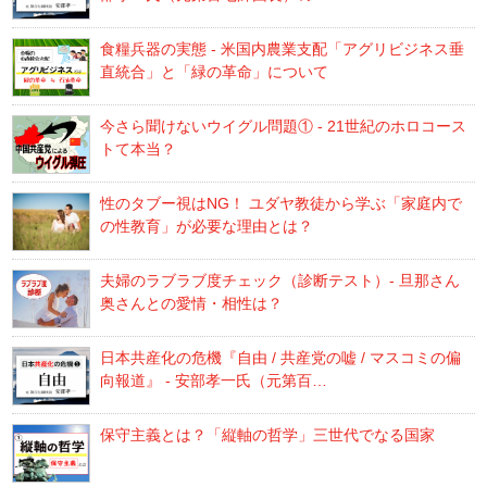
食糧兵器の実態 - 米国内農業支配「アグリビジネス垂
直統合」と「緑の革命」について
今さら聞けないウイグル問題① - 21世紀のホロコース
トて本当？
性のタブー視はNG！ ユダヤ教徒から学ぶ「家庭内で
の性教育」が必要な理由とは？
夫婦のラブラブ度チェック（診断テスト）- 旦那さん
奥さんとの愛情・相性は？
日本共産化の危機『自由 / 共産党の嘘 / マスコミの偏
向報道』 - 安部孝一氏（元第百…
保守主義とは？「縦軸の哲学」三世代でなる国家