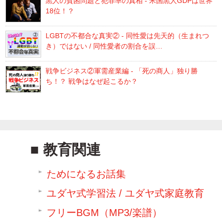
黒人の貧困問題と犯罪率の真相 - 米国黒人GDPは世界
18位！？
LGBTの不都合な真実② - 同性愛は先天的（生まれつ
き）ではない / 同性愛者の割合を誤…
戦争ビジネス②軍需産業編 - 「死の商人」独り勝
ち！？ 戦争はなぜ起こるか？
教育関連
ためになるお話集
ユダヤ式学習法 / ユダヤ式家庭教育
フリーBGM（MP3/楽譜）