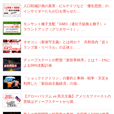
人口削減計画の真実 - ビルゲイツなど「優生思想」の
インサイダーたちが口を滑らせた…
モンサント種子支配『GMO（遺伝子組換え種子）＋
ラウンドアップ（グリホサート）』 …
ネオコン（新保守主義）とは何か？ 共和党内『反ト
ランプ派・リベラル』の正体と、…
ディープステートの野望『新世界秩序』とは？ - 1%に
よる99%支配計画
「ショックドクトリン」の要約と事例 - 戦争・天災を
利用した「新自由主義経済」の強…
【グローバリズム vs 民主主義】アメリカファーストの
意味はディープステートから国…