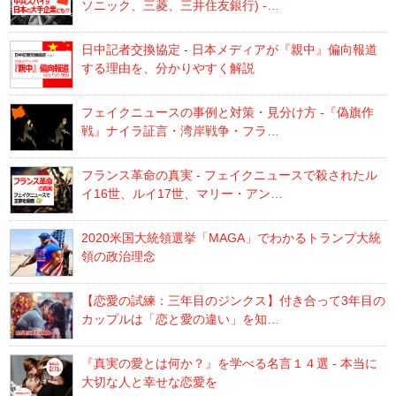
ソニック、三菱、三井住友銀行) -…
日中記者交換協定 - 日本メディアが『親中』偏向報道
する理由を、分かりやすく解説
フェイクニュースの事例と対策・見分け方 -『偽旗作
戦』ナイラ証言・湾岸戦争・フラ…
フランス革命の真実 - フェイクニュースで殺されたル
イ16世、ルイ17世、マリー・アン…
2020米国大統領選挙「MAGA」でわかるトランプ大統
領の政治理念
【恋愛の試練：三年目のジンクス】付き合って3年目の
カップルは「恋と愛の違い」を知…
『真実の愛とは何か？』を学べる名言１４選 - 本当に
大切な人と幸せな恋愛を