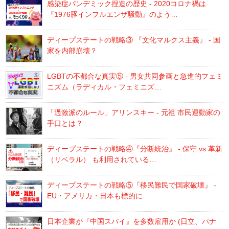
感染症パンデミック捏造の歴史 - 2020コロナ禍は
『1976豚インフルエンザ騒動』のよう…
ディープステートの戦略③ 『文化マルクス主義』 - 国
家を内部崩壊？
LGBTの不都合な真実⑤ - 男女共同参画と急進的フェミ
ニズム（ラディカル・フェミニズ…
「過激派のルール」アリンスキー - 元祖 市民運動家の
手口とは？
ディープステートの戦略④『分断統治』 - 保守 vs 革新
（リベラル） も利用されている…
ディープステートの戦略⑤『移民難民で国家破壊』 -
EU・アメリカ・日本も標的に
日本企業が『中国スパイ』を多数雇用か (日立、パナ