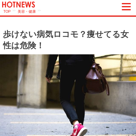
>>
>>
TOP
美容・健康
歩けない病気ロコモ？痩せてる女
性は危険！