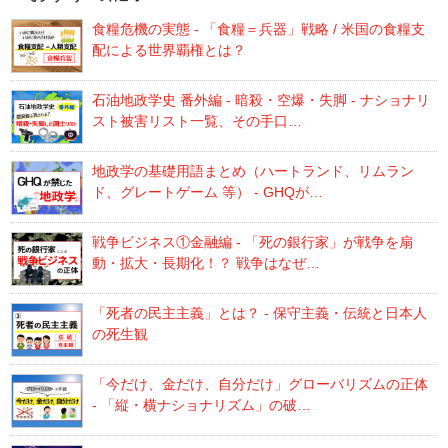
食糧危機の実態 - 「食糧＝兵器」戦略 / 米国の食糧支
配による世界覇権とは？
石油地政学史 番外編 - 暗殺・空爆・失脚 - ナショナリ
スト被害リスト一覧、その手口…
地政学の基礎用語まとめ（ハートランド、リムラン
ド、グレートゲーム 等） - GHQが…
戦争ビジネス①金融編 - 「死の銀行家」が戦争を扇
動・拡大・長期化！？ 戦争はなぜ…
「死者の民主主義」とは？ - 保守主義・伝統と日本人
の死生観
「今だけ、金だけ、自分だけ」グローバリズムの正体
- 「縦・横ナショナリズム」の破…