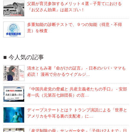
父親が育児参加するメリット４選 - 子育てにおける
『お父さん効果』は超スゴい！
多重知能の診断テストで、９つの知能（得意・不得
意）を検査
今人気の記事
清水ともみ著『命がけの証言』 - 日本のパパ・ママも
必読！ 漫画で分かるウイグルジ…
『中国共産党の脅威と 共産主義者たちの手口』 - 安部
孝一氏（元第百七師団長）の言…
ディープステートとは？ トランプ演説による「世界と
アメリカを牛耳る裏の支配者」に…
「産児制限の母」サンガー女史 -「子供は2人まで」日