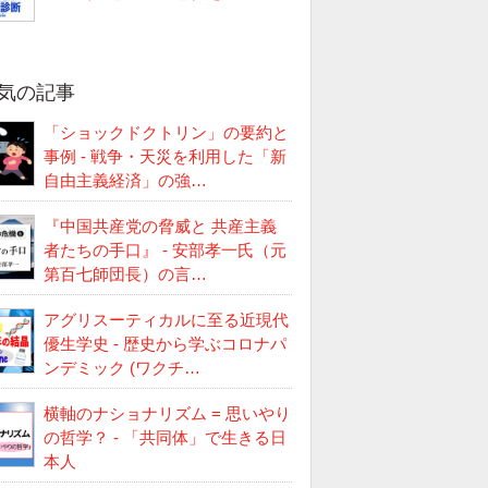
気の記事
「ショックドクトリン」の要約と
事例 - 戦争・天災を利用した「新
自由主義経済」の強…
『中国共産党の脅威と 共産主義
者たちの手口』 - 安部孝一氏（元
第百七師団長）の言…
アグリスーティカルに至る近現代
優生学史 - 歴史から学ぶコロナパ
ンデミック (ワクチ…
横軸のナショナリズム = 思いやり
の哲学？ - 「共同体」で生きる日
本人