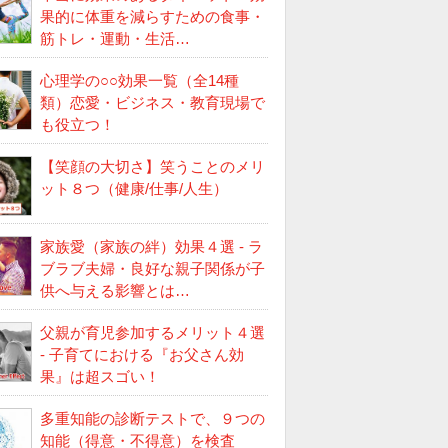
果的に体重を減らすための食事・
筋トレ・運動・生活…
心理学の○○効果一覧（全14種
類）恋愛・ビジネス・教育現場で
も役立つ！
【笑顔の大切さ】笑うことのメリ
ット８つ（健康/仕事/人生）
家族愛（家族の絆）効果４選 - ラ
ブラブ夫婦・良好な親子関係が子
供へ与える影響とは…
父親が育児参加するメリット４選
- 子育てにおける『お父さん効
果』は超スゴい！
多重知能の診断テストで、９つの
知能（得意・不得意）を検査