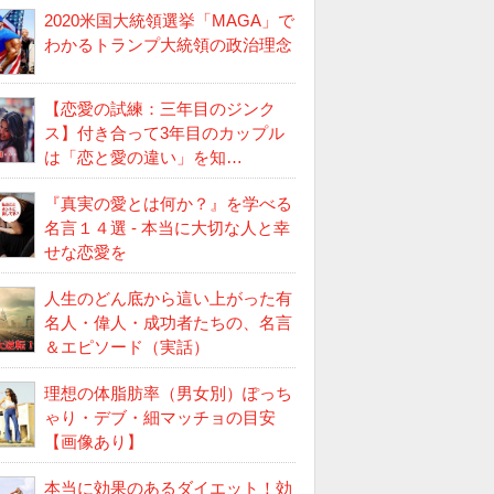
2020米国大統領選挙「MAGA」で
わかるトランプ大統領の政治理念
【恋愛の試練：三年目のジンク
ス】付き合って3年目のカップル
は「恋と愛の違い」を知…
『真実の愛とは何か？』を学べる
名言１４選 - 本当に大切な人と幸
せな恋愛を
人生のどん底から這い上がった有
名人・偉人・成功者たちの、名言
＆エピソード（実話）
理想の体脂肪率（男女別）ぽっち
ゃり・デブ・細マッチョの目安
【画像あり】
本当に効果のあるダイエット！効