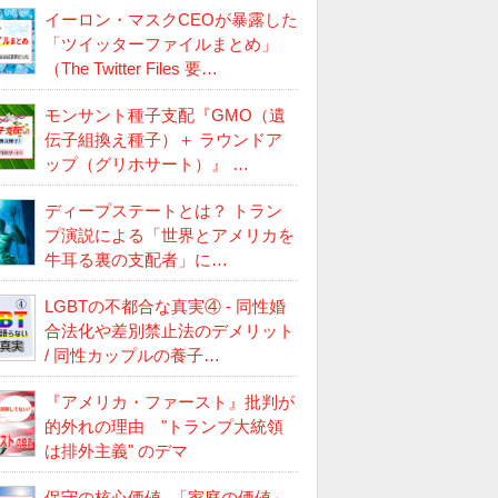
イーロン・マスクCEOが暴露した
「ツイッターファイルまとめ」
（The Twitter Files 要…
モンサント種子支配『GMO（遺
伝子組換え種子）＋ ラウンドア
ップ（グリホサート）』 …
ディープステートとは？ トラン
プ演説による「世界とアメリカを
牛耳る裏の支配者」に…
LGBTの不都合な真実④ - 同性婚
合法化や差別禁止法のデメリット
/ 同性カップルの養子…
『アメリカ・ファースト』批判が
的外れの理由 "トランプ大統領
は排外主義" のデマ
保守の核心価値 -「家庭の価値」