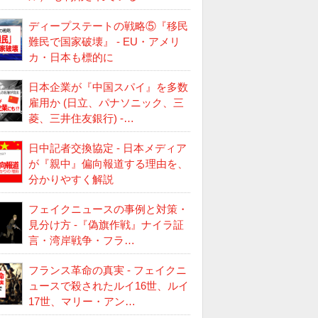
ディープステートの戦略⑤『移民
難民で国家破壊』 - EU・アメリ
カ・日本も標的に
日本企業が『中国スパイ』を多数
雇用か (日立、パナソニック、三
菱、三井住友銀行) -…
日中記者交換協定 - 日本メディア
が『親中』偏向報道する理由を、
分かりやすく解説
フェイクニュースの事例と対策・
見分け方 -『偽旗作戦』ナイラ証
言・湾岸戦争・フラ…
フランス革命の真実 - フェイクニ
ュースで殺されたルイ16世、ルイ
17世、マリー・アン…