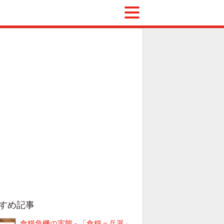
すめ記事
食糧危機の実態 - 「食糧＝兵器」