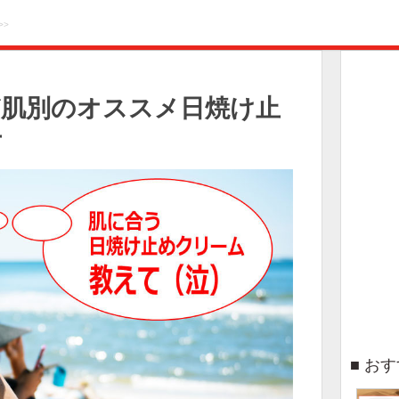
>>
ど肌別のオススメ日焼け止
方
おす