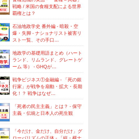
戦略 / 米国の食糧支配による世界
覇権とは？
石油地政学史 番外編 - 暗殺・空
爆・失脚 - ナショナリスト被害リ
スト一覧、その手口…
地政学の基礎用語まとめ（ハート
ランド、リムランド、グレートゲ
ーム 等） - GHQが…
戦争ビジネス①金融編 - 「死の銀
行家」が戦争を扇動・拡大・長期
化！？ 戦争はなぜ…
「死者の民主主義」とは？ - 保守
主義・伝統と日本人の死生観
「今だけ、金だけ、自分だけ」グ
ローバリズムの正体 - 「縦・横ナ