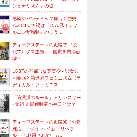
ショナリズム」の破…
感染症パンデミック捏造の歴史 -
2020コロナ禍は『1976豚インフ
ルエンザ騒動』のよう…
ディープステートの戦略③ 『文
化マルクス主義』 - 国家を内部崩
壊？
LGBTの不都合な真実⑤ - 男女共
同参画と急進的フェミニズム（ラ
ディカル・フェミニズ…
「過激派のルール」アリンスキー
- 元祖 市民運動家の手口とは？
ディープステートの戦略④『分断
統治』 - 保守 vs 革新（リベラ
ル） も利用されている…