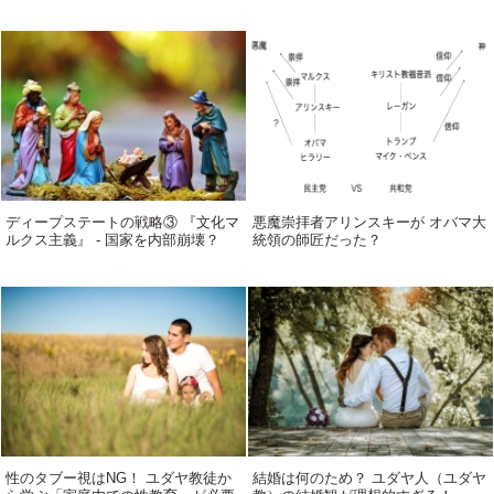
ディープステートの戦略③ 『文化マ
悪魔崇拝者アリンスキーが オバマ大
ルクス主義』 - 国家を内部崩壊？
統領の師匠だった？
性のタブー視はNG！ ユダヤ教徒か
結婚は何のため？ ユダヤ人（ユダヤ