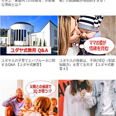
ら学ぶ「家庭内での性教育」が必要
教）の結婚観が理想的すぎる！
な理由とは？
ユダヤ人の子育てとハブルータに関
ユダヤ人の母親は、子供のEQ（非認
するQ&A 【ユダヤ式教育】
知能力）を育てる天才 【ユダヤ式教
育４】