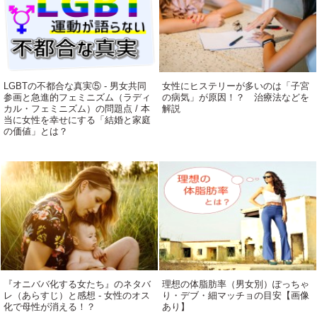
LGBTの不都合な真実⑤ - 男女共同
女性にヒステリーが多いのは「子宮
参画と急進的フェミニズム（ラディ
の病気」が原因！？ 治療法などを
カル・フェミニズム）の問題点 / 本
解説
当に女性を幸せにする「結婚と家庭
の価値」とは？
『オニババ化する女たち』のネタバ
理想の体脂肪率（男女別）ぽっちゃ
レ（あらすじ）と感想 - 女性のオス
り・デブ・細マッチョの目安【画像
化で母性が消える！？
あり】