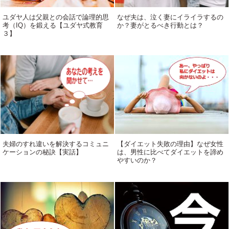
ユダヤ人は父親との会話で論理的思
なぜ夫は、泣く妻にイライラするの
考（IQ）を鍛える【ユダヤ式教育
か？妻がとるべき行動とは？
３】
夫婦のすれ違いを解決するコミュニ
【ダイエット失敗の理由】なぜ女性
ケーションの秘訣【実話】
は、男性に比べてダイエットを諦め
やすいのか？