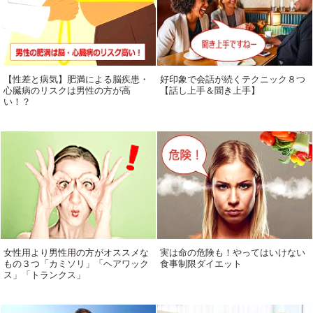
【性差と病気】肥満による脳疾患・
好印象で会話が続くテクニック８つ
心臓病のリスクは男性の方が高
【話し上手＆聞き上手】
い！？
女性用より男性用の方がオススメな
実は命の危険も！やってはいけない
もの３つ「カミソリ」「ヘアワック
食事制限ダイエット
ス」「トランクス」