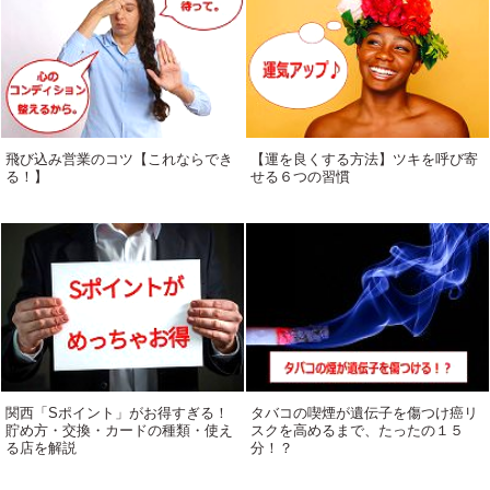
飛び込み営業のコツ【これならでき
【運を良くする方法】ツキを呼び寄
る！】
せる６つの習慣
関西「Sポイント」がお得すぎる！
タバコの喫煙が遺伝子を傷つけ癌リ
貯め方・交換・カードの種類・使え
スクを高めるまで、たったの１５
る店を解説
分！？