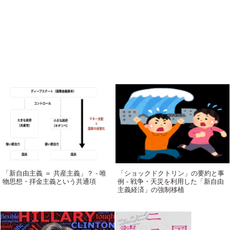
「新自由主義 ＝ 共産主義」？ - 唯
「ショックドクトリン」の要約と事
物思想・拝金主義という共通項
例 - 戦争・天災を利用した「新自由
主義経済」の強制移植