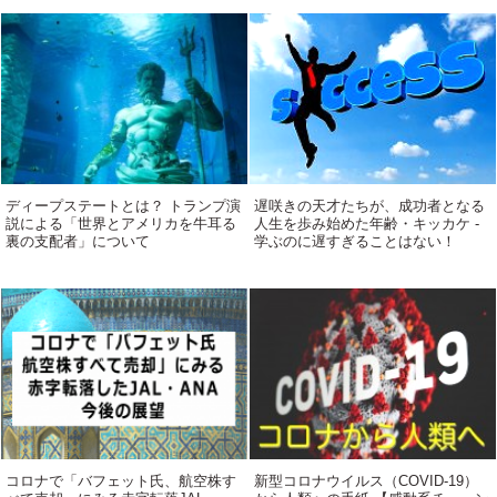
ディープステートとは？ トランプ演
遅咲きの天才たちが、成功者となる
説による「世界とアメリカを牛耳る
人生を歩み始めた年齢・キッカケ -
裏の支配者」について
学ぶのに遅すぎることはない！
コロナで「バフェット氏、航空株す
新型コロナウイルス（COVID-19）