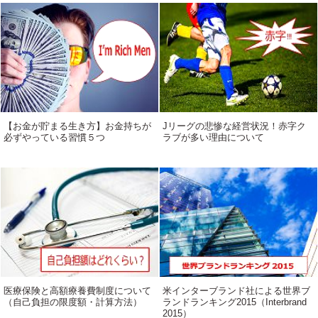
【お金が貯まる生き方】お金持ちが
Jリーグの悲惨な経営状況！赤字ク
必ずやっている習慣５つ
ラブが多い理由について
医療保険と高額療養費制度について
米インターブランド社による世界ブ
（自己負担の限度額・計算方法）
ランドランキング2015（Interbrand
2015）