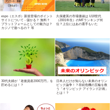
espo（エスポ）新規登場のポイント
久保建英の市場価値は U18世代
サイトについて - 儲かる？ 無料？
（2001年生）のMFランキング何
プラットフォームとしての魅力は？
位？上位にはあの選手もいた
カジノで遊べるの？ 等
30代夫婦が「老後資産2000万円」を
日本人だけが知らない未来のオリン
貯めるには！？
ピック論争！？存続危機の五輪を救
う「オリンピック アイランド計画」
とは！？