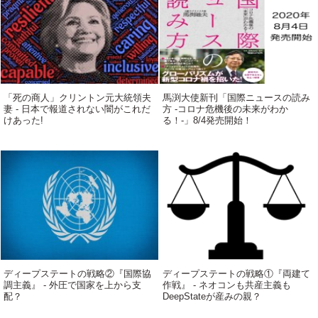
「死の商人」クリントン元大統領夫
馬渕大使新刊「国際ニュースの読み
妻 - 日本で報道されない闇がこれだ
方 -コロナ危機後の未来がわか
けあった!
る！-」8/4発売開始！
ディープステートの戦略②『国際協
ディープステートの戦略①『両建て
調主義』 - 外圧で国家を上から支
作戦』 - ネオコンも共産主義も
配？
DeepStateが産みの親？