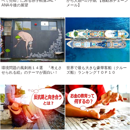
べて売却」にみる赤字転落JAL・
から人類への手紙 【感動系チェーン
ANA今後の展望
メール】
環境問題の風刺画１４選 『考えさ
世界で最も大きな豪華客船（クルー
せられる絵』のテーマが面白い！
ズ船）ランキングＴＯＰ１０