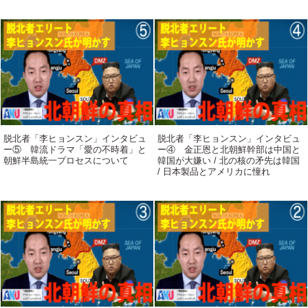
脱北者「李ヒョンスン」インタビュ
脱北者「李ヒョンスン」インタビュ
ー⑤ 韓流ドラマ「愛の不時着」と
ー④ 金正恩と北朝鮮幹部は中国と
朝鮮半島統一プロセスについて
韓国が大嫌い / 北の核の矛先は韓国
/ 日本製品とアメリカに憧れ