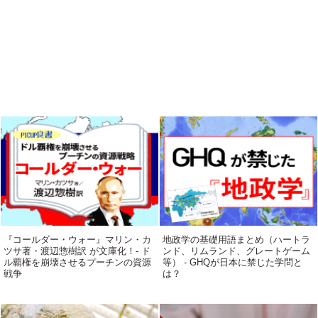
『コールダー・ウォー』マリン・カ
地政学の基礎用語まとめ（ハートラ
ツサ著・渡辺惣樹訳 が文庫化！- ド
ンド、リムランド、グレートゲーム
ル覇権を崩壊させるプーチンの資源
等） - GHQが日本に禁じた学問と
戦争
は？