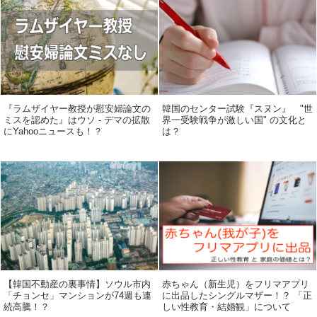
『ラムザイヤー教授が慰安婦論文の
韓国のセンター試験『スヌン』 "世
ミスを認めた』はウソ - デマの拡散
界一受験戦争が激しい国" の文化と
にYahooニュースも！？
は？
【韓国不動産の裏事情】ソウル市内
赤ちゃん（新生児）をフリマアプリ
「チョンセ」マンションが74週も連
に出品したシングルマザー！？ 「正
続高騰！？
しい性教育・結婚観」について