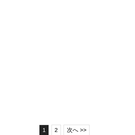
1
2
次へ >>