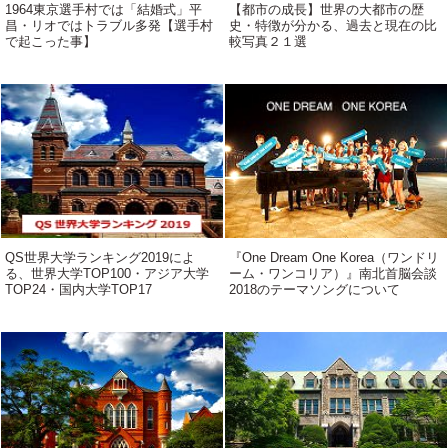
1964東京選手村では「結婚式」平
【都市の成長】世界の大都市の歴
昌・リオではトラブル多発【選手村
史・特徴が分かる、過去と現在の比
で起こった事】
較写真２１選
QS世界大学ランキング2019によ
『One Dream One Korea（ワンドリ
る、世界大学TOP100・アジア大学
ーム・ワンコリア）』南北首脳会談
TOP24・国内大学TOP17
2018のテーマソングについて