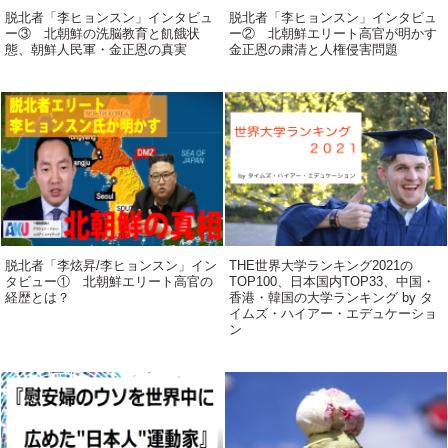
脱北者「李ヒョンスン」インタビュ
脱北者「李ヒョンスン」インタビュ
ー③ 北朝鮮の洗脳教育と飢餓状
ー② 北朝鮮エリート高官が明かす
態、朝鮮人民軍・金正恩の真実
金正恩の粛清と人権侵害問題
脱北者「李炫昇/李ヒョンスン」イン
THE世界大学ランキング2021の
タビュー① 北朝鮮エリート高官の
TOP100、日本国内TOP33、中国・
経歴とは？
香港・韓国の大学ランキング by タ
イムズ・ハイアー・エデュケーショ
ン