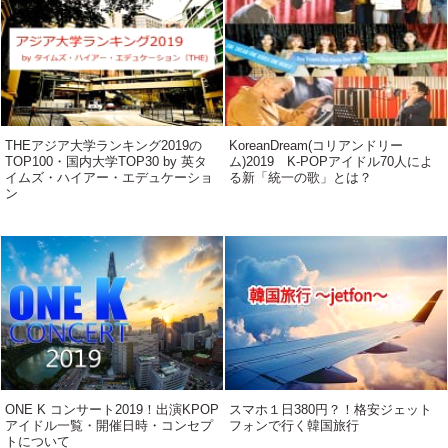
THEアジア大学ランキング2019の
KoreanDream(コリアンドリー
TOP100・国内大学TOP30 by 英タ
ム)2019 K-POPアイドル70人によ
イムズ・ハイアー・エデュケーショ
る新「統一の歌」とは？
ン
ONE K コンサート2019！出演KPOP
スマホ１日380円？！格安ジェット
アイドル一覧・開催日時・コンセプ
フォンで行く韓国旅行
トについて