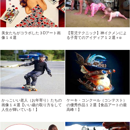
美女たちがコラボした３Dアート画
【育児テクニック】神イクメンによ
像１４選
る子育てのアイディア１２選＋α
かっこいい老人（お年寄り）たちの
ケーキ・コンクール（コンテスト）
画像１４選【いい歳の取り方をして
の優秀作品１２選【食品アートの最
人生が輝いている！】
高峰！】