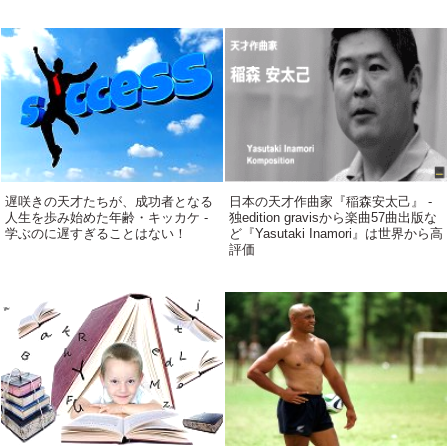
遅咲きの天才たちが、成功者となる
日本の天才作曲家『稲森安太己』 -
人生を歩み始めた年齢・キッカケ -
独edition gravisから楽曲57曲出版な
学ぶのに遅すぎることはない！
ど『Yasutaki Inamori』は世界から高
評価