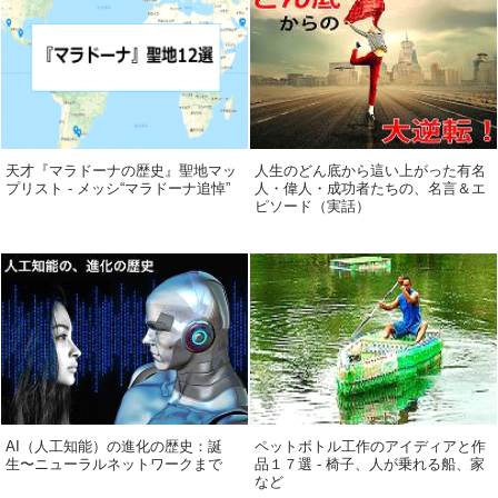
天才『マラドーナの歴史』聖地マッ
人生のどん底から這い上がった有名
プリスト - メッシ“マラドーナ追悼”
人・偉人・成功者たちの、名言＆エ
ピソード（実話）
AI（人工知能）の進化の歴史：誕
ペットボトル工作のアイディアと作
生〜ニューラルネットワークまで
品１７選 - 椅子、人が乗れる船、家
など