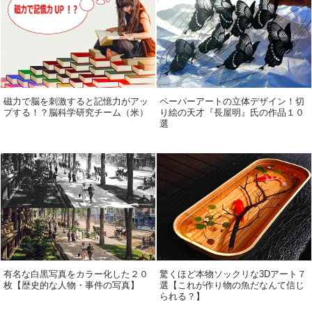
磁力で脳を刺激すると記憶力がアッ
ペーパーアートの立体デザイン！切
プする！？脳科学研究チーム（米）
り絵の天才『長屋明』氏の作品１０
選
有名な白黒写真をカラー化した２０
驚くほど本物ソックリな3Dアート７
枚【歴史的な人物・事件の写真】
選【これが作り物の魚だなんて信じ
られる？】