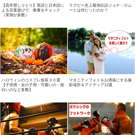
【高学歴しりとり】英語と日本語に
ラグビー史上最強伝説ジョナ・ロム
よる言葉遊びで、教養をチェック
ーとは何だったのか？
（実例が多数）
ハロウィンのコスプレ仮装３０選
マタニティフォトをお洒落にする撮
【子供用・女の子用・可愛いの・面
影場所＆アイディア12選
白いのなど多数】