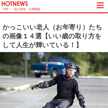
>>
>>
TOP
自己啓発・人間関係
かっこいい老人（お年寄り）たち
の画像１４選【いい歳の取り方を
して人生が輝いている！】