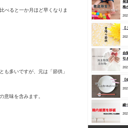
発
格
と比べると一か月ほど早くなりま
20
【
20
自
引
20
とも多いですが、元は「節供」
【
20
の意味を含みます。
繰
20