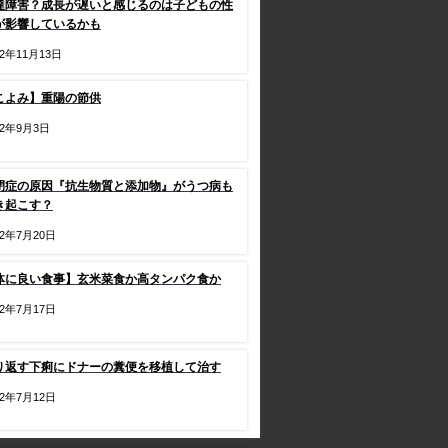
達障害？成長が遅いと感じるのは子どもの性
が影響しているかも
22年11月13日
こよみ】重陽の節供
22年9月3日
閉症の原因『抗生物質と添加物』がうつ病も
き起こす？
22年7月20日
体に良い食事】玄米菜食か高タンパク食か
22年7月17日
り返す下痢にドナーの糞便を移植して治す
22年7月12日