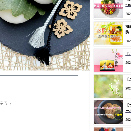
つ
20
簡
防
20
【
20
【
20
ます。
【
ー
20