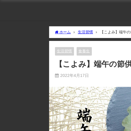
ホーム
生活習慣
【こよみ】端午の
生活習慣
食養生
【こよみ】端午の節
2022年4月17日