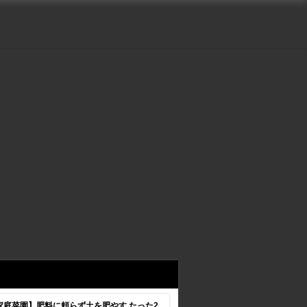
家庭菜園】肥料に頼らず土を肥やす たった2