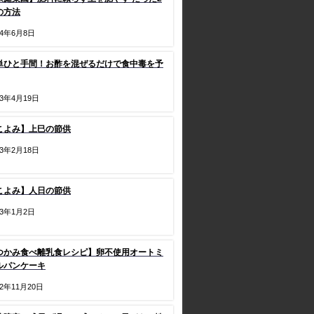
の方法
24年6月8日
単ひと手間！お酢を混ぜるだけで食中毒を予
23年4月19日
こよみ】上巳の節供
23年2月18日
こよみ】人日の節供
23年1月2日
つかみ食べ離乳食レシピ】卵不使用オートミ
ルパンケーキ
22年11月20日