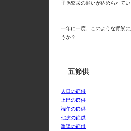
子孫繁栄の願いが込められてい
一年に一度、このような背景に
うか？
五節供
人日の節供
上巳の節供
端午の節供
七夕の節供
重陽の節供