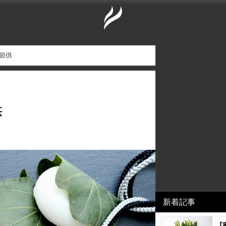
節供
供
新着記事
【