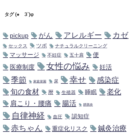
タグ (●´З`)φ
アレルギー
カゼ
がん
pickup
ツボ
セックス
ナチュラルクリーニング
マッサージ
便
不妊症
五十肩
女性の悩み
医療制度
妊活
幸せ
季節
感染症
尿
家庭菜園
旬の食材
老化
睡眠
暦
生殖器
腸活
肩こり・腰痛
膀胱炎
自律神経
認知症
血圧
赤ちゃん
鍼灸治療
重症化リスク