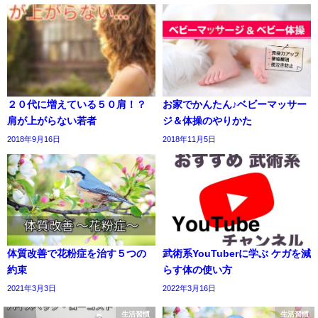
２０代に増えている５０肩！？
お家でかんたん♪ベビーマッサー
肩が上がらない若者
ジ＆体操のやりかた
2018年9月16日
2018年11月5日
体質改善で花粉症を治す５つの
武術系YouTuberに学ぶ ケガを減
約束
らす体の使い方
2021年3月3日
2022年3月16日
生活習慣
生活習慣