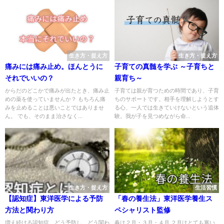
生き方・捉え方
生き方・捉え方
痛みには痛み止め。ほんとうに
子育ての真髄を学ぶ ～子育ちと
それでいいの？
親育ち～
からだのどこかで痛みが出たとき、痛み止
子育ては親が育つための時間であり、子育
めの薬を使っていませんか？ もちろん痛
ちのサポートです。相手を理解しようとす
みを止めることは悪いことではありませ
る心、一人では生きていけないという追体
ん。 でも、そのまま治さなく...
験。我が子を見つめながら命...
生き方・捉え方
生活習慣
【認知症】東洋医学による予防
「春の養生法」東洋医学養生ス
方法と関わり方
ペシャリスト監修
増え続ける認知症。どう予防し、どう関わ
春は２月・３月・４月 ２月はとても寒い