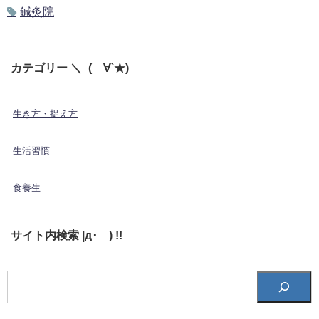
鍼灸院
カテゴリー ＼_(´∀`★)
生き方・捉え方
生活習慣
食養生
サイト内検索 |д･´) !!