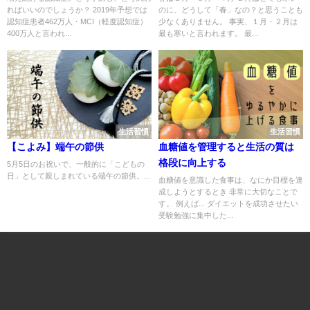
ればいいのでしょうか？ 2019年予想では
のに、どうして「春」なの？と思うことも
認知症患者462万人・MCI（軽度認知症）
少なくありません。 事実、１月・２月は
400万人と言われ...
最も寒いと言われます。 最...
生活習慣
生活習慣
【こよみ】端午の節供
血糖値を管理すると生活の質は
格段に向上する
5月5日のお祝いで、一般的に「こどもの
日」として親しまれている端午の節供。...
血糖値を意識した食事は、なにか目標を達
成しようとするとき 非常に大切なことで
す。 例えば... ダイエットを成功させたい
受験勉強に集中した...