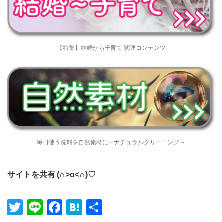
【特集】結婚から子育て 関連コンテンツ
毎日使う洗剤を自然素材に～ナチュラルクリーニング～
サイトを共有 (∩˃o˂∩)♡
Twitter
Line
Facebook
Hatena
共有