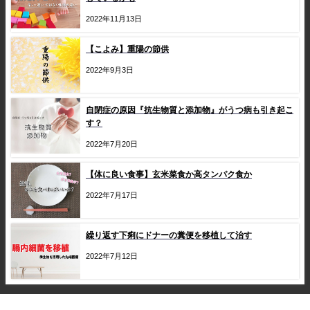
2022年11月13日
【こよみ】重陽の節供
2022年9月3日
自閉症の原因『抗生物質と添加物』がうつ病も引き起こ
す？
2022年7月20日
【体に良い食事】玄米菜食か高タンパク食か
2022年7月17日
繰り返す下痢にドナーの糞便を移植して治す
2022年7月12日