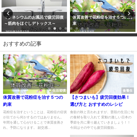
マグネシウムのお風呂で疲労回復
体質改善で花粉症を治す５つの約
～筋肉をほぐしデトックス～
束
2021年10月17日
2021年3月3日
おすすめの記事
生活習慣
食養生
体質改善で花粉症を治す５つの
【さつまいも】疲労回復効果！
約束
選び方と おすすめのレシピ
花粉症を治すということは、花粉症の症状
食欲の秋と言われますが、普段の生活に旬
が出てから何かするのではありません。
の食材を取り入れて 変動の激しい日本の
年間を通して心がけることで体質改善さ
季節を共に乗り越えていきましょう！！
れ、予防になります。 副交感...
今回はその中でも疲労回復効...