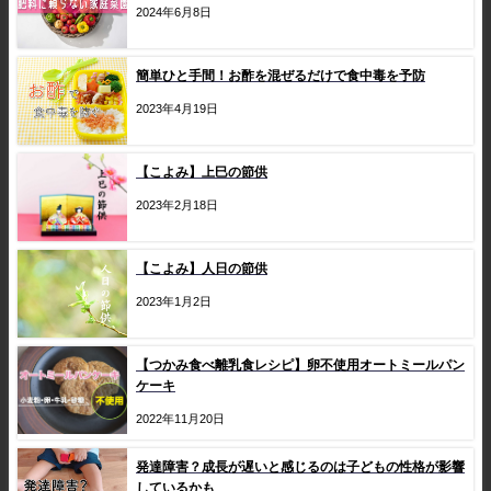
2024年6月8日
簡単ひと手間！お酢を混ぜるだけで食中毒を予防
2023年4月19日
【こよみ】上巳の節供
2023年2月18日
【こよみ】人日の節供
2023年1月2日
【つかみ食べ離乳食レシピ】卵不使用オートミールパン
ケーキ
2022年11月20日
発達障害？成長が遅いと感じるのは子どもの性格が影響
しているかも