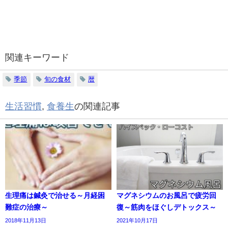
関連キーワード
季節
旬の食材
暦
生活習慣
,
食養生
の関連記事
生理痛は鍼灸で治せる～月経困
マグネシウムのお風呂で疲労回
難症の治療～
復～筋肉をほぐしデトックス～
2018年11月13日
2021年10月17日