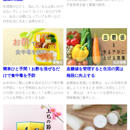
不老長寿を願う重陽の節供。...
生理痛がひどく、悩んでいる人は多いので
はないでしょうか？ 立っているだけで辛
い、あるいは横になっていても辛いなど、
日常生活に大きく支障が出て...
食養生
生活習慣
簡単ひと手間！お酢を混ぜるだ
血糖値を管理すると生活の質は
けで食中毒を予防
格段に向上する
お弁当のご飯にお酢を混ぜるだけで食中毒
血糖値を意識した食事は、なにか目標を達
の予防に！ひと手間加えるだけでピクニッ
成しようとするとき 非常に大切なことで
クの思い出がもっと楽しく！お酢にはカル
す。 例えば... ダイエットを成功させたい
シウムを摂取しやすくする効...
受験勉強に集中した...