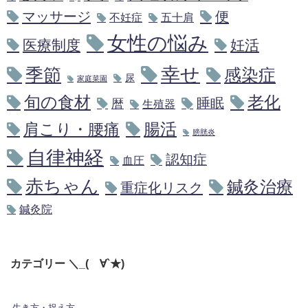
マッサージ
便
不妊症
五十肩
女性の悩み
医療制度
妊活
幸せ
季節
感染症
尿
家庭菜園
旬の食材
老化
睡眠
暦
生殖器
腸活
肩こり・腰痛
膀胱炎
自律神経
認知症
血圧
赤ちゃん
鍼灸治療
重症化リスク
鍼灸院
カテゴリー ＼_(´∀`★)
生き方・捉え方