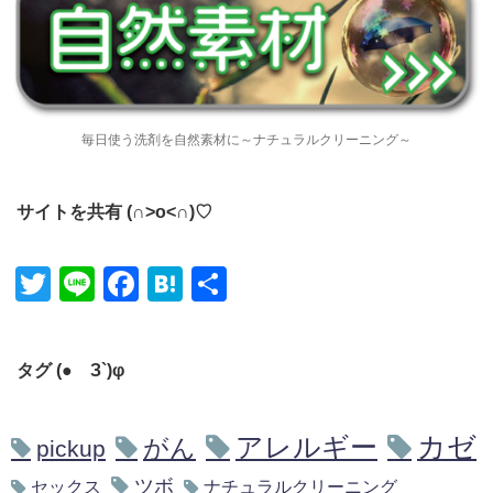
毎日使う洗剤を自然素材に～ナチュラルクリーニング～
サイトを共有 (∩˃o˂∩)♡
Twitter
Line
Facebook
Hatena
共有
タグ (●´З`)φ
アレルギー
カゼ
がん
pickup
ツボ
セックス
ナチュラルクリーニング