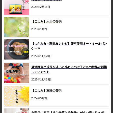
2023年2月18日
【こよみ】人日の節供
2023年1月2日
【つかみ食べ離乳食レシピ】卵不使用オートミールパン
ケーキ
2022年11月20日
発達障害？成長が遅いと感じるのは子どもの性格が影響
しているかも
2022年11月13日
【こよみ】重陽の節供
2022年9月3日
自閉症の原因『抗生物質と添加物』がうつ病も引き起こ