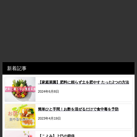
新着記事
【家庭菜園】肥料に頼らず土を肥やす たった2つの方法
2024年6月8日
簡単ひと手間！お酢を混ぜるだけで食中毒を予防
2023年4月19日
【こよみ】上巳の節供