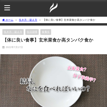
ホーム
生き方・捉え方
【体に良い食事】玄米菜食か高タンパク食か
生き方・捉え方
生活習慣
食養生
【体に良い食事】玄米菜食か高タンパク食か
2022年7月17日