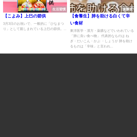
生活習慣
食養生
【こよみ】上巳の節供
【食養生】肺を助ける白くて辛
い食材
3月3日のお祝いで、一般的に「ひなまつ
り」として親しまれている上巳の節供。...
東洋医学・漢方・薬膳などでいわれている
「肺に良い食べ物」 代表的なものは ね
ぎ・だいこん・かぶ ・しょうが 肺を助け
るものは「辛味」と言われ...