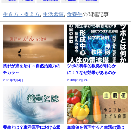
生き方・捉え方
,
生活習慣
,
食養生
の関連記事
風邪が癌を治す～自然治癒力の
ツボの科学的根拠が明らか
チカラ～
に！？なぜ効果があるのか
2021年3月4日
2018年12月24日
養生とは？東洋医学における意
血糖値を管理すると生活の質は