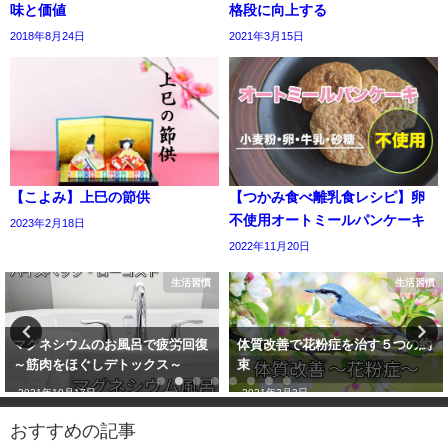
味と価値
格段に向上する
2018年8月24日
2021年3月15日
【こよみ】上巳の節供
【つかみ食べ離乳食レシピ】卵
不使用オートミールパンケーキ
2023年2月18日
2022年11月20日
生活習慣
生活習慣
マグネシウムのお風呂で疲労回復
体質改善で花粉症を治す５つの約
～筋肉をほぐしデトックス～
束
2021年10月17日
2021年3月3日
おすすめの記事