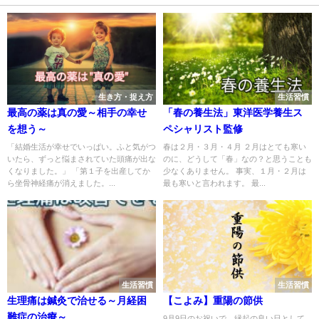
生き方・捉え方
生活習慣
最高の薬は真の愛～相手の幸せ
「春の養生法」東洋医学養生ス
を想う～
ペシャリスト監修
「結婚生活が幸せでいっぱい。ふと気がつ
春は２月・３月・４月 ２月はとても寒い
いたら、ずっと悩まされていた頭痛が出な
のに、どうして「春」なの？と思うことも
くなりました。」 「第１子を出産してか
少なくありません。 事実、１月・２月は
ら坐骨神経痛が消えました。...
最も寒いと言われます。 最...
生活習慣
生活習慣
生理痛は鍼灸で治せる～月経困
【こよみ】重陽の節供
難症の治療～
9月9日のお祝いで、縁起の良い日として