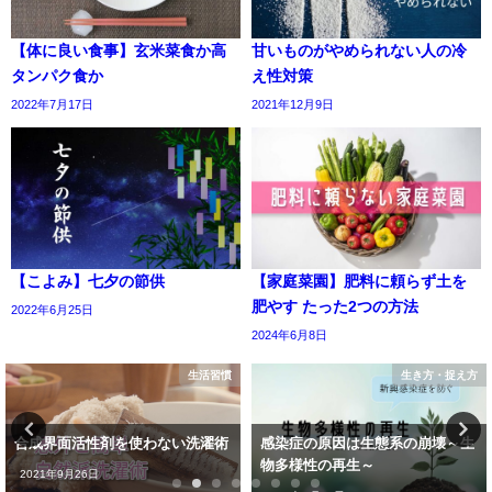
【体に良い食事】玄米菜食か高
甘いものがやめられない人の冷
タンパク食か
え性対策
2022年7月17日
2021年12月9日
【こよみ】七夕の節供
【家庭菜園】肥料に頼らず土を
肥やす たった2つの方法
2022年6月25日
2024年6月8日
生活習慣
生き方・捉え方
合成界面活性剤を使わない洗濯術
感染症の原因は生態系の崩壊～生
物多様性の再生～
2021年9月26日