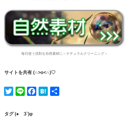
毎日使う洗剤を自然素材に～ナチュラルクリーニング～
サイトを共有 (∩˃o˂∩)♡
Twitter
Line
Facebook
Hatena
共有
タグ (●´З`)φ