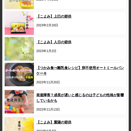
【こよみ】上巳の節供
2023年2月18日
【こよみ】人日の節供
2023年1月2日
【つかみ食べ離乳食レシピ】卵不使用オートミールパン
ケーキ
2022年11月20日
発達障害？成長が遅いと感じるのは子どもの性格が影響
しているかも
2022年11月13日
【こよみ】重陽の節供
2022年9月3日