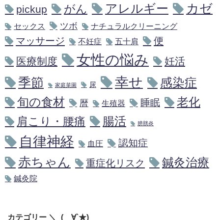
アレルギー
カゼ
がん
pickup
ツボ
セックス
ナチュラルクリーニング
マッサージ
便
不妊症
五十肩
女性の悩み
医療制度
妊活
幸せ
季節
感染症
尿
家庭菜園
旬の食材
老化
睡眠
暦
生殖器
腸活
肩こり・腰痛
膀胱炎
自律神経
認知症
血圧
赤ちゃん
鍼灸治療
重症化リスク
鍼灸院
カテゴリー ＼_(´∀`★)