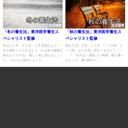
生活習慣
生活習慣
「冬の養生法」東洋医学養生ス
「秋の養生法」東洋医学養生ス
ペシャリスト監修
ペシャリスト監修
冬は１１月・１２月・１月 気持ちよく一
秋は８月・９月・１０月 「〇〇の秋」と
年を締めくくられるよう、心も体も健康を
いう時、なにを思い浮かべますか？ ・ ・
保ちたいですね。 厳しい冬に備えましょ
・ ７・８月は 一番あつい時期。最も暑い
う。 もちろん地方によって...
からこそ、夏の終わり...