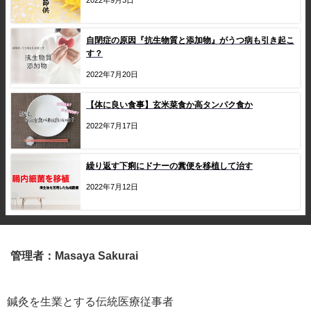
自閉症の原因『抗生物質と添加物』がうつ病も引き起こ
す？
2022年7月20日
【体に良い食事】玄米菜食か高タンパク食か
2022年7月17日
繰り返す下痢にドナーの糞便を移植して治す
2022年7月12日
管理者：Masaya Sakurai
鍼灸を生業とする伝統医療従事者