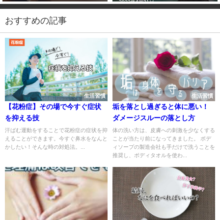
2022年4月21日
おすすめの記事
生活習慣
生活習慣
【花粉症】その場で今すぐ症状
垢を落とし過ぎると体に悪い！
を抑える技
ダメージスルーの落とし方
汗ばむ運動をすることで花粉症の症状を抑
体の洗い方は、皮膚への刺激を少なくする
えることができます。今すぐ鼻水をなんと
ことが当たり前になってきました。 ボデ
かしたい！そんな時の対処法。...
ィソープの製造会社も手だけで洗うことを
推奨し、ボディタオルを使わ...