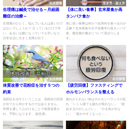
生活習慣
生き方・捉え方
生理痛は鍼灸で治せる～月経困
【体に良い食事】玄米菜食か高
難症の治療～
タンパク食か
生理痛がひどく、悩んでいる人は多いので
体に良い食事は何か？結局何を食べるのが
はないでしょうか？ 立っているだけで辛
正解？玄米菜食や分子栄養学の高タンパク
い、あるいは横になっていても辛いなど、
食、微生物の働きについて深ぼりしま
日常生活に大きく支障が出て...
す。...
生活習慣
生活習慣
体質改善で花粉症を治す５つの
【疲労回復】ファスティングで
約束
ホルモンバランスを整える
花粉症を治すということは、花粉症の症状
疲れがとれない体はホルモンバランスの乱
が出てから何かするのではありません。
れ 「いくら寝ても疲れが取れない」 「朝
年間を通して心がけることで体質改善さ
起きるのがしんどい」 「やる気が出な
れ、予防になります。 副交感...
い」 「疲れやすくなった」...