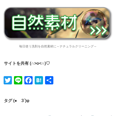
毎日使う洗剤を自然素材に～ナチュラルクリーニング～
サイトを共有 (∩˃o˂∩)♡
Twitter
Line
Facebook
Hatena
共有
タグ (●´З`)φ