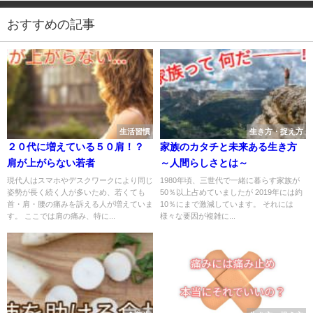
おすすめの記事
生活習慣
生き方・捉え方
２０代に増えている５０肩！？
家族のカタチと未来ある生き方
肩が上がらない若者
～人間らしさとは～
現代人はスマホやデスクワークにより同じ
1980年頃、三世代で一緒に暮らす家族が
姿勢が長く続く人が多いため、若くても
50％以上占めていましたが 2019年には約
首・肩・腰の痛みを訴える人が増えていま
10％にまで激減しています。 それには
す。 ここでは肩の痛み、特に...
様々な要因が複雑に...