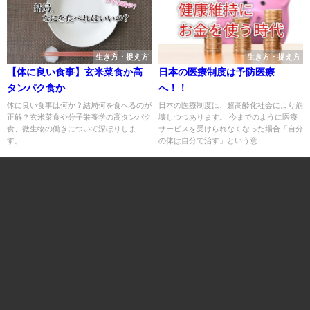
生き方・捉え方
生き方・捉え方
【体に良い食事】玄米菜食か高
日本の医療制度は予防医療
タンパク食か
へ！！
体に良い食事は何か？結局何を食べるのが
日本の医療制度は、超高齢化社会により崩
正解？玄米菜食や分子栄養学の高タンパク
壊しつつあります。 今までのように医療
食、微生物の働きについて深ぼりしま
サービスを受けられなくなった場合「自分
す。...
の体は自分で治す」という意...