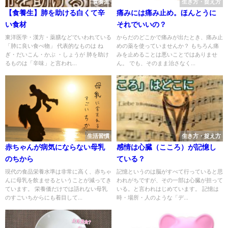
食養生
生き方・捉え方
【食養生】肺を助ける白くて辛
痛みには痛み止め。ほんとうに
い食材
それでいいの？
東洋医学・漢方・薬膳などでいわれている
からだのどこかで痛みが出たとき、痛み止
「肺に良い食べ物」 代表的なものは ね
めの薬を使っていませんか？ もちろん痛
ぎ・だいこん・かぶ ・しょうが 肺を助け
みを止めることは悪いことではありませ
るものは「辛味」と言われ...
ん。 でも、そのまま治さなく...
生活習慣
生き方・捉え方
赤ちゃんが病気にならない母乳
感情は心臓（こころ）が記憶し
のちから
ている？
現代の食品栄養水準は非常に高く、赤ちゃ
記憶というのは脳がすべて行っていると思
んに母乳を飲ませるということが減ってき
われがちですが、その一部は心臓が担って
ています。 栄養価だけでは語れない母乳
いる。と言われはじめています。 記憶は
のすごいちからにも着目して...
時・場所・人のような「デ...