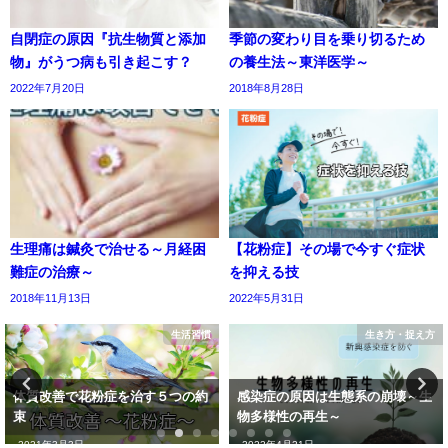
自閉症の原因『抗生物質と添加
季節の変わり目を乗り切るため
物』がうつ病も引き起こす？
の養生法～東洋医学～
2022年7月20日
2018年8月28日
生理痛は鍼灸で治せる～月経困
【花粉症】その場で今すぐ症状
難症の治療～
を抑える技
2018年11月13日
2022年5月31日
生活習慣
生き方・捉え方
体質改善で花粉症を治す５つの約
感染症の原因は生態系の崩壊～生
束
物多様性の再生～
2021年3月3日
2022年4月21日