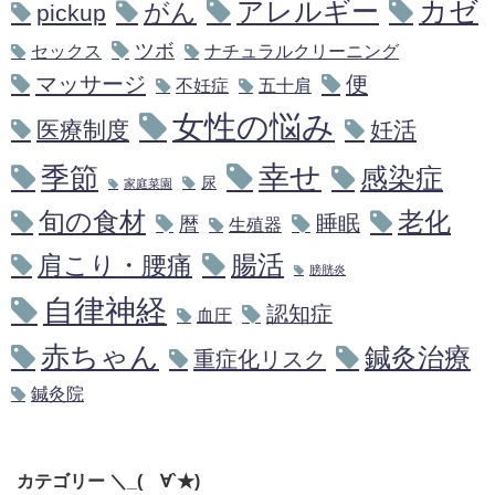
アレルギー
カゼ
がん
pickup
ツボ
セックス
ナチュラルクリーニング
マッサージ
便
不妊症
五十肩
女性の悩み
医療制度
妊活
幸せ
季節
感染症
尿
家庭菜園
旬の食材
老化
睡眠
暦
生殖器
腸活
肩こり・腰痛
膀胱炎
自律神経
認知症
血圧
赤ちゃん
鍼灸治療
重症化リスク
鍼灸院
カテゴリー ＼_(´∀`★)