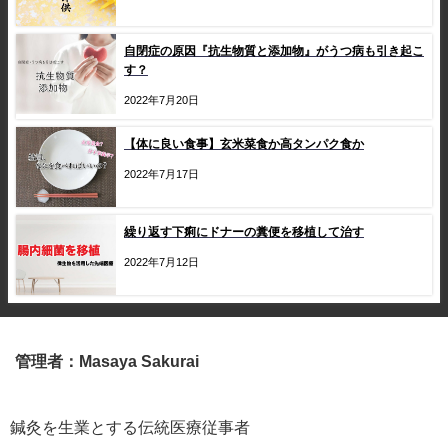
自閉症の原因『抗生物質と添加物』がうつ病も引き起こ
す？
2022年7月20日
【体に良い食事】玄米菜食か高タンパク食か
2022年7月17日
繰り返す下痢にドナーの糞便を移植して治す
2022年7月12日
管理者：Masaya Sakurai
鍼灸を生業とする伝統医療従事者