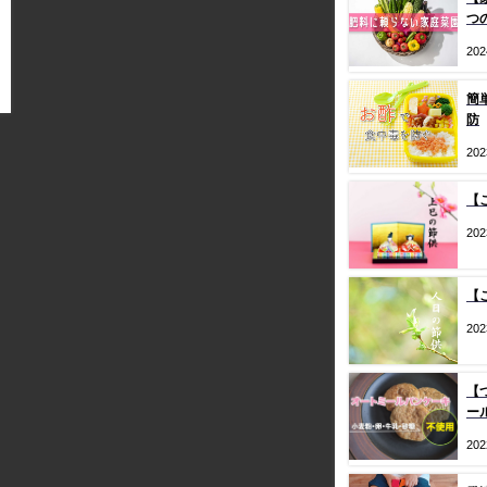
つ
20
簡
防
20
【
20
【
20
【
ー
20