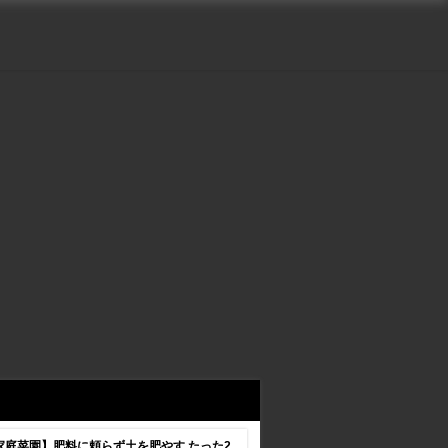
家庭菜園】肥料に頼らず土を肥やす たった2