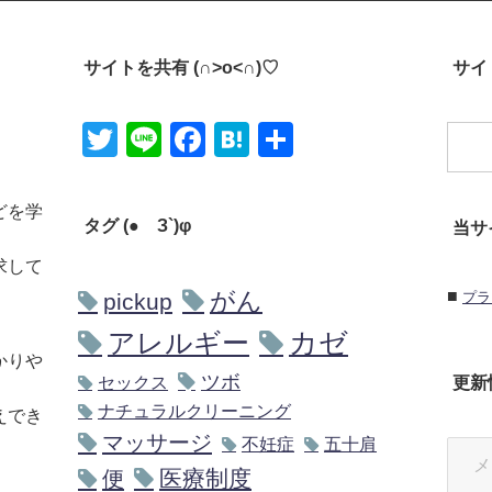
サイトを共有 (∩˃o˂∩)♡
サイト
Twitter
Line
Facebook
Hatena
共有
どを学
タグ (●´З`)φ
当サ
求して
■
がん
pickup
プラ
アレルギー
カゼ
かりや
ツボ
更新
セックス
ナチュラルクリーニング
えでき
マッサージ
不妊症
五十肩
医療制度
便