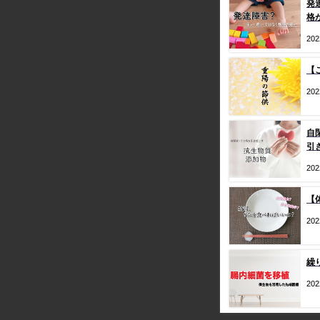
発
格
20
【
20
自
引
20
【
20
繰
20