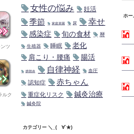
女性の悩み
妊活
ホー
幸せ
季節
尿
家庭菜園
感染症
旬の食材
暦
～総
老化
睡眠
テンツ
生殖器
腸活
肩こり・腰痛
自律神経
～ダ
血圧
膀胱炎
赤ちゃん
認知症
鍼灸治療
ラルク
重症化リスク
～フ
鍼灸院
カテゴリー ＼_(´∀`★)