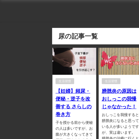
尿の記事一覧
生活習慣
生活習慣
【妊婦】頻尿・
膀胱炎の原因は
便秘・逆子を改
おしっこの我慢
善する さらしの
じゃなかった！
巻き方
おしっこを我慢すると
膀胱炎になると思って
子を授かる前から便秘
いる人が多いようです
の人は多いですが、お
が、実は違います。
腹が大きくなってきて
膀胱炎の治療に行くと