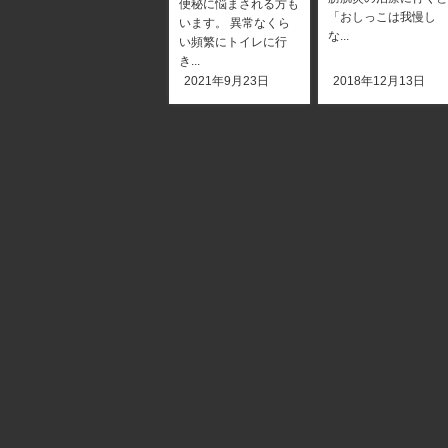
便秘に悩まされる方も
「おしっこは我慢し
います。 異常なくら
な...
い頻繁にトイレに行
き...
2021年9月23日
2018年12月13日