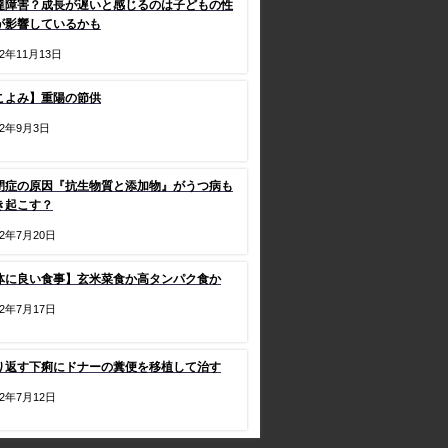
達障害？成長が遅いと感じるのは子どもの性
が影響しているかも
22年11月13日
こよみ】重陽の節供
22年9月3日
閉症の原因『抗生物質と添加物』がうつ病も
き起こす？
22年7月20日
体に良い食事】玄米菜食か高タンパク食か
22年7月17日
り返す下痢にドナーの糞便を移植して治す
22年7月12日