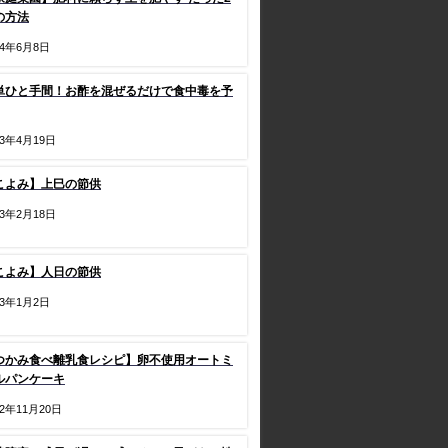
の方法
24年6月8日
単ひと手間！お酢を混ぜるだけで食中毒を予
23年4月19日
こよみ】上巳の節供
23年2月18日
こよみ】人日の節供
23年1月2日
つかみ食べ離乳食レシピ】卵不使用オートミ
ルパンケーキ
22年11月20日