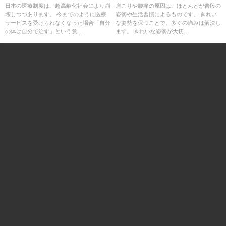
日本の医療制度は、超高齢化社会により崩
肩こりや腰痛の原因は、ほとんどが普段の
壊しつつあります。 今までのように医療
姿勢や生活習慣によるものです。 きれい
サービスを受けられなくなった場合「自分
な姿勢を保つことで、多くの痛みは解決し
の体は自分で治す」という意...
ます。 きれいな姿勢が大切...