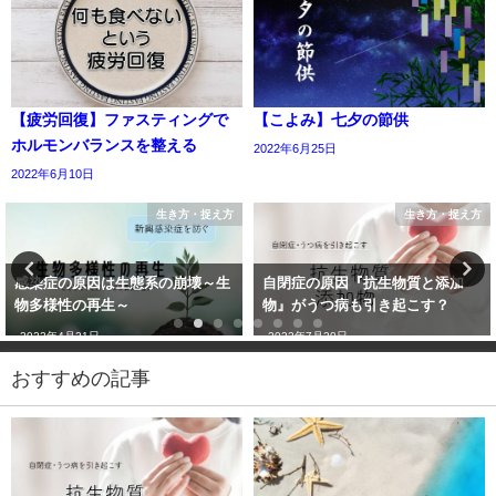
【疲労回復】ファスティングで
【こよみ】七夕の節供
ホルモンバランスを整える
2022年6月25日
2022年6月10日
生き方・捉え方
生き方・捉え方
感染症の原因は生態系の崩壊～生
自閉症の原因『抗生物質と添加
物多様性の再生～
物』がうつ病も引き起こす？
2022年4月21日
2022年7月20日
おすすめの記事