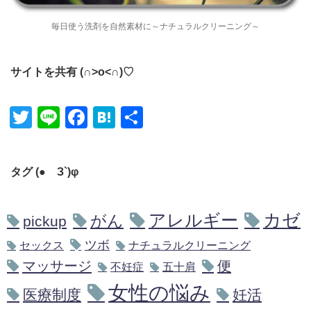
毎日使う洗剤を自然素材に～ナチュラルクリーニング～
サイトを共有 (∩˃o˂∩)♡
Twitter
Line
Facebook
Hatena
共有
タグ (●´З`)φ
アレルギー
カゼ
がん
pickup
ツボ
セックス
ナチュラルクリーニング
マッサージ
便
不妊症
五十肩
女性の悩み
医療制度
妊活