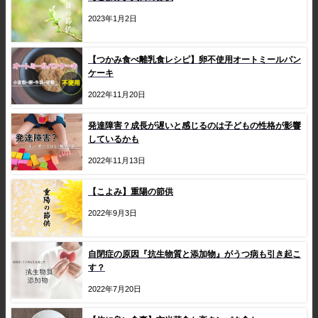
2023年1月2日
【つかみ食べ離乳食レシピ】卵不使用オートミールパン
ケーキ
2022年11月20日
発達障害？成長が遅いと感じるのは子どもの性格が影響
しているかも
2022年11月13日
【こよみ】重陽の節供
2022年9月3日
自閉症の原因『抗生物質と添加物』がうつ病も引き起こ
す？
2022年7月20日