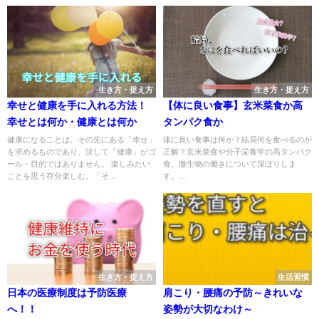
生き方・捉え方
生き方・捉え方
幸せと健康を手に入れる方法！
【体に良い食事】玄米菜食か高
幸せとは何か・健康とは何か
タンパク食か
健康になることは、その先にある「幸せ」
体に良い食事は何か？結局何を食べるのが
を求めるものであり、決して「健康」がゴ
正解？玄米菜食や分子栄養学の高タンパク
ール・目的ではありません。 楽しみたい
食、微生物の働きについて深ぼりしま
ことを思う存分楽しむ。「そ...
す。...
生き方・捉え方
生活習慣
日本の医療制度は予防医療
肩こり・腰痛の予防～きれいな
へ！！
姿勢が大切なわけ～