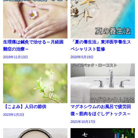
生理痛は鍼灸で治せる～月経困
「夏の養生法」東洋医学養生ス
難症の治療～
ペシャリスト監修
2018年11月13日
2020年5月19日
【こよみ】人日の節供
マグネシウムのお風呂で疲労回
復～筋肉をほぐしデトックス～
2023年1月2日
2021年10月17日