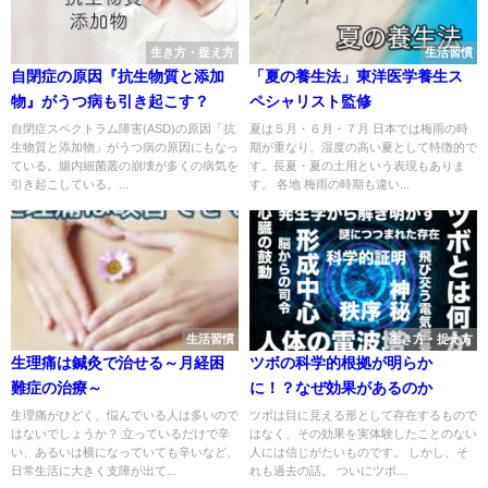
生き方・捉え方
生活習慣
自閉症の原因『抗生物質と添加
「夏の養生法」東洋医学養生ス
物』がうつ病も引き起こす？
ペシャリスト監修
自閉症スペクトラム障害(ASD)の原因「抗
夏は５月・６月・７月 日本では梅雨の時
生物質と添加物」がうつ病の原因にもなっ
期が重なり、湿度の高い夏として特徴的で
ている。腸内細菌叢の崩壊が多くの病気を
す。長夏・夏の土用という表現もありま
引き起こしている。...
す。 各地 梅雨の時期も違い...
生活習慣
生き方・捉え方
生理痛は鍼灸で治せる～月経困
ツボの科学的根拠が明らか
難症の治療～
に！？なぜ効果があるのか
生理痛がひどく、悩んでいる人は多いので
ツボは目に見える形として存在するもので
はないでしょうか？ 立っているだけで辛
はなく、その効果を実体験したことのない
い、あるいは横になっていても辛いなど、
人には信じがたいものです。 しかし、そ
日常生活に大きく支障が出て...
れも過去の話。 ついにツボ...