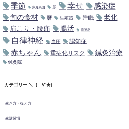
幸せ
季節
感染症
尿
家庭菜園
旬の食材
老化
睡眠
暦
生殖器
腸活
肩こり・腰痛
膀胱炎
自律神経
認知症
血圧
赤ちゃん
鍼灸治療
重症化リスク
鍼灸院
カテゴリー ＼_(´∀`★)
生き方・捉え方
生活習慣