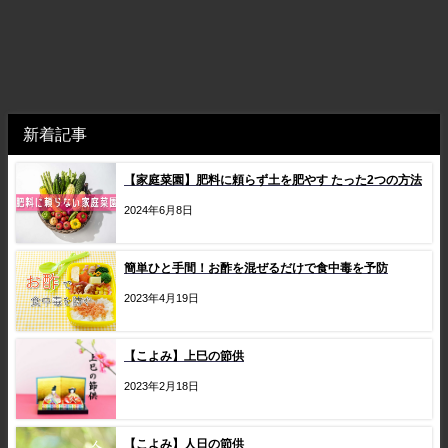
新着記事
【家庭菜園】肥料に頼らず土を肥やす たった2つの方法
2024年6月8日
簡単ひと手間！お酢を混ぜるだけで食中毒を予防
2023年4月19日
【こよみ】上巳の節供
2023年2月18日
【こよみ】人日の節供