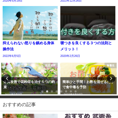
2020年5月19日
2021年12月26日
抑えられない怒りを鎮める身体
寝つきを良くする３つの法則と
操作法
メリット！
2022年6月5日
2020年2月26日
生活習慣
食養生
体質改善で花粉症を治す５つの約
簡単ひと手間！お酢を混ぜるだけ
束
で食中毒を予防
2021年3月3日
2023年4月19日
おすすめの記事