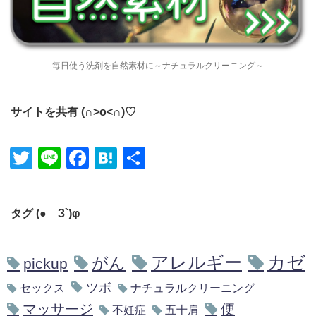
毎日使う洗剤を自然素材に～ナチュラルクリーニング～
サイトを共有 (∩˃o˂∩)♡
Twitter
Line
Facebook
Hatena
共有
タグ (●´З`)φ
アレルギー
カゼ
がん
pickup
ツボ
セックス
ナチュラルクリーニング
マッサージ
便
不妊症
五十肩