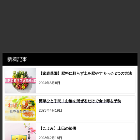
新着記事
【家庭菜園】肥料に頼らず土を肥やす たった2つの方法
2024年6月8日
簡単ひと手間！お酢を混ぜるだけで食中毒を予防
2023年4月19日
【こよみ】上巳の節供
2023年2月18日