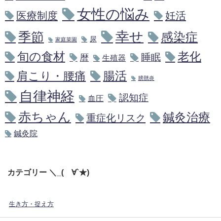
女性の悩み
医療制度
妊活
幸せ
季節
感染症
尿
家庭菜園
旬の食材
老化
睡眠
暦
生殖器
腸活
肩こり・腰痛
膀胱炎
自律神経
認知症
血圧
赤ちゃん
鍼灸治療
重症化リスク
鍼灸院
カテゴリー ＼_(´∀`★)
生き方・捉え方