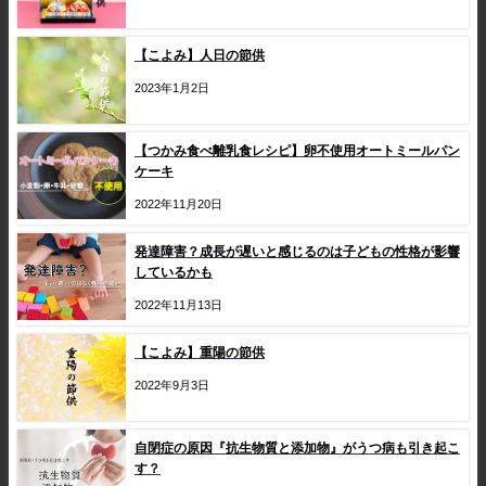
【こよみ】人日の節供
2023年1月2日
【つかみ食べ離乳食レシピ】卵不使用オートミールパン
ケーキ
2022年11月20日
発達障害？成長が遅いと感じるのは子どもの性格が影響
しているかも
2022年11月13日
【こよみ】重陽の節供
2022年9月3日
自閉症の原因『抗生物質と添加物』がうつ病も引き起こ
す？