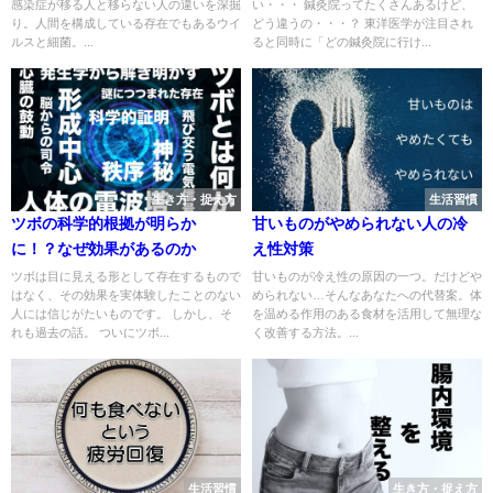
感染症が移る人と移らない人の違いを深掘
い・・・ 鍼灸院ってたくさんあるけど、
り。人間を構成している存在でもあるウイ
どう違うの・・・？ 東洋医学が注目され
ルスと細菌。...
ると同時に「どの鍼灸院に行け...
生き方・捉え方
生活習慣
ツボの科学的根拠が明らか
甘いものがやめられない人の冷
に！？なぜ効果があるのか
え性対策
ツボは目に見える形として存在するもので
甘いものが冷え性の原因の一つ。だけどや
はなく、その効果を実体験したことのない
められない…そんなあなたへの代替案。体
人には信じがたいものです。 しかし、そ
を温める作用のある食材を活用して無理な
れも過去の話。 ついにツボ...
く改善する方法。...
生活習慣
生き方・捉え方