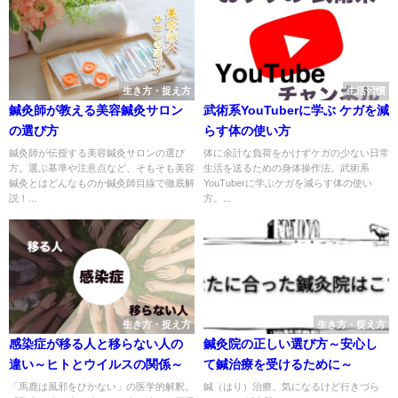
生き方・捉え方
生活習慣
鍼灸師が教える美容鍼灸サロン
武術系YouTuberに学ぶ ケガを減
の選び方
らす体の使い方
鍼灸師が伝授する美容鍼灸サロンの選び
体に余計な負荷をかけずケガの少ない日常
方。選ぶ基準や注意点など、そもそも美容
生活を送るための身体操作法。武術系
鍼灸とはどんなものか鍼灸師目線で徹底解
YouTuberに学ぶケガを減らす体の使い
説！...
方。...
生き方・捉え方
生き方・捉え方
感染症が移る人と移らない人の
鍼灸院の正しい選び方～安心し
違い～ヒトとウイルスの関係～
て鍼治療を受けるために～
「馬鹿は風邪をひかない」の医学的解釈。
鍼（はり）治療、気になるけど行きづら