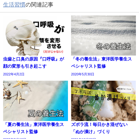
生活習慣
の関連記事
虫歯と口臭の原因『口呼吸』が
「冬の養生法」東洋医学養生ス
顔の変形も引き起こす
ペシャリスト監修
2022年4月2日
2020年5月30日
「夏の養生法」東洋医学養生ス
ズボラ流！毎日かき混ぜない
ペシャリスト監修
「ぬか漬け」づくり