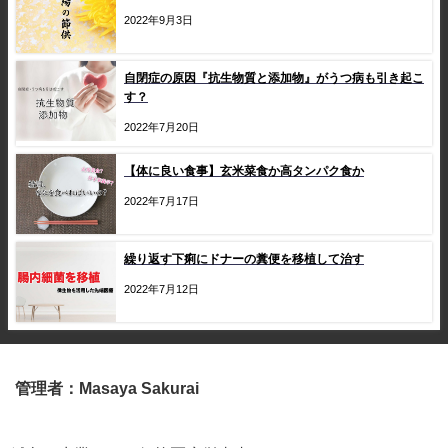
2022年9月3日
自閉症の原因『抗生物質と添加物』がうつ病も引き起こ
す？
2022年7月20日
【体に良い食事】玄米菜食か高タンパク食か
2022年7月17日
繰り返す下痢にドナーの糞便を移植して治す
2022年7月12日
管理者：Masaya Sakurai