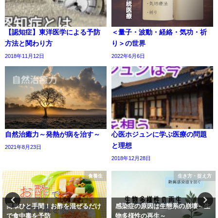
【認知症】東洋医学による予防
＜量子・波動・経絡・気功・祈
方法と関わり方
り＞の世界
2018年11月12日
2022年6月6日
自然治癒力～発熱が病を治す～
心医ホジュンに学ぶ医療の問題
と理想
2021年8月23日
2018年12月28日
食養生
生き方・捉え方
簡単ひと手間！お酢を混ぜるだけ
感染症の原因は生態系の崩壊～生
で食中毒を予防
物多様性の再生～