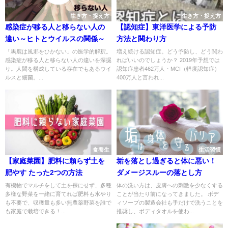
生き方・捉え方
生き方・捉え方
感染症が移る人と移らない人の
【認知症】東洋医学による予防
違い～ヒトとウイルスの関係～
方法と関わり方
「馬鹿は風邪をひかない」の医学的解釈。
増え続ける認知症。どう予防し、どう関わ
感染症が移る人と移らない人の違いを深掘
ればいいのでしょうか？ 2019年予想では
り。人間を構成している存在でもあるウイ
認知症患者462万人・MCI（軽度認知症）
ルスと細菌。...
400万人と言われ...
食養生
生活習慣
【家庭菜園】肥料に頼らず土を
垢を落とし過ぎると体に悪い！
肥やす たった2つの方法
ダメージスルーの落とし方
有機物でマルチをして土を裸にせず、多種
体の洗い方は、皮膚への刺激を少なくする
多様な野菜を一緒に育てれば肥料も水やり
ことが当たり前になってきました。 ボデ
も不要で、収穫量も多い無農薬野菜を誰で
ィソープの製造会社も手だけで洗うことを
も家庭で栽培できる！...
推奨し、ボディタオルを使わ...