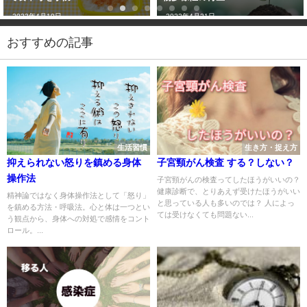
2023年4月19日
2022年4月21日
おすすめの記事
生活習慣
生き方・捉え方
抑えられない怒りを鎮める身体
子宮頸がん検査 する？しない？
操作法
子宮頸がんの検査ってしたほうがいいの？
健康診断で、とりあえず受けたほうがいい
精神論ではなく身体操作法として「怒り」
と思っている人も多いのでは？ 人によっ
を鎮める方法・呼吸法。心と体は一つとい
ては受けなくても問題ない...
う観点から、身体への対処で感情をコント
ロール。...