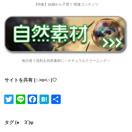
【特集】結婚から子育て 関連コンテンツ
毎日使う洗剤を自然素材に～ナチュラルクリーニング～
サイトを共有 (∩˃o˂∩)♡
Twitter
Line
Facebook
Hatena
共有
タグ (●´З`)φ