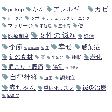
アレルギー
カゼ
がん
pickup
ツボ
セックス
ナチュラルクリーニング
マッサージ
便
不妊症
五十肩
女性の悩み
医療制度
妊活
幸せ
季節
感染症
尿
家庭菜園
旬の食材
老化
睡眠
暦
生殖器
腸活
肩こり・腰痛
膀胱炎
自律神経
認知症
血圧
赤ちゃん
鍼灸治療
重症化リスク
鍼灸院