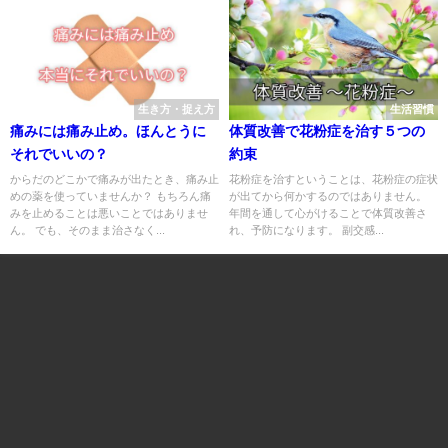
生き方・捉え方
生活習慣
痛みには痛み止め。ほんとうに
体質改善で花粉症を治す５つの
それでいいの？
約束
からだのどこかで痛みが出たとき、痛み止
花粉症を治すということは、花粉症の症状
めの薬を使っていませんか？ もちろん痛
が出てから何かするのではありません。
みを止めることは悪いことではありませ
年間を通して心がけることで体質改善さ
ん。 でも、そのまま治さなく...
れ、予防になります。 副交感...