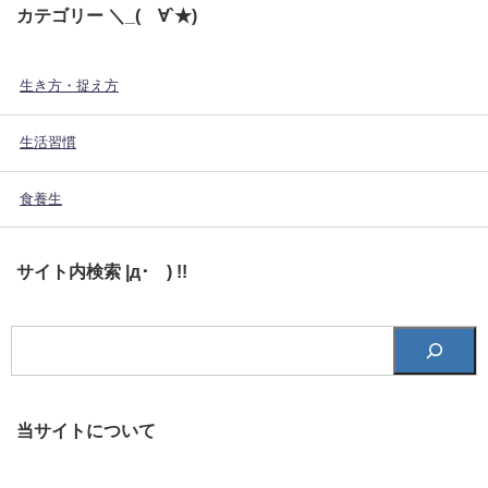
カテゴリー ＼_(´∀`★)
生き方・捉え方
生活習慣
食養生
サイト内検索 |д･´) !!
当サイトについて