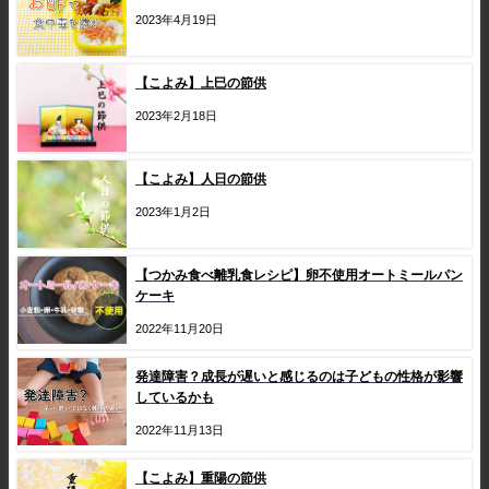
2023年4月19日
【こよみ】上巳の節供
2023年2月18日
【こよみ】人日の節供
2023年1月2日
【つかみ食べ離乳食レシピ】卵不使用オートミールパン
ケーキ
2022年11月20日
発達障害？成長が遅いと感じるのは子どもの性格が影響
しているかも
2022年11月13日
【こよみ】重陽の節供