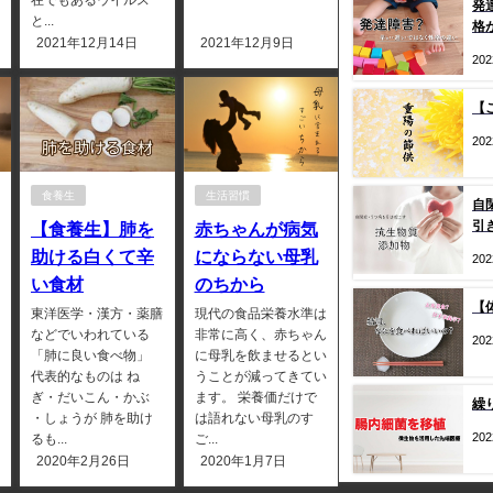
発
と...
格
2021年12月14日
2021年12月9日
20
【
20
食養生
生活習慣
自
引
【食養生】肺を
赤ちゃんが病気
助ける白くて辛
にならない母乳
20
い食材
のちから
【
東洋医学・漢方・薬膳
現代の食品栄養水準は
などでいわれている
非常に高く、赤ちゃん
20
「肺に良い食べ物」
に母乳を飲ませるとい
代表的なものは ね
うことが減ってきてい
ぎ・だいこん・かぶ
ます。 栄養価だけで
繰
・しょうが 肺を助け
は語れない母乳のす
20
るも...
ご...
2020年2月26日
2020年1月7日