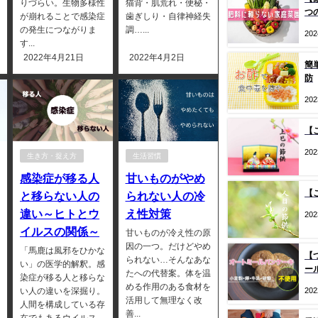
りづらい。生物多様性
猫背・肌荒れ・便秘・
つ
が崩れることで感染症
歯ぎしり・自律神経失
の発生につながりま
調…...
20
す...
2022年4月21日
2022年4月2日
簡
防
20
【
20
生き方・捉え方
生活習慣
感染症が移る人
甘いものがやめ
【
と移らない人の
られない人の冷
違い～ヒトとウ
え性対策
20
イルスの関係～
甘いものが冷え性の原
因の一つ。だけどやめ
「馬鹿は風邪をひかな
【
られない…そんなあな
い」の医学的解釈。感
ー
たへの代替案。体を温
染症が移る人と移らな
める作用のある食材を
20
い人の違いを深掘り。
活用して無理なく改
人間を構成している存
善...
在でもあるウイルス