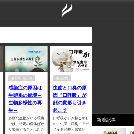
生き方・捉え方
生活習慣
感染症の原因は
虫歯と口臭の原
生態系の崩壊～
因『口呼吸』が
生物多様性の再
顔の変形も引き
生～
起こす
多様な生物がいる環境
口呼吸が引き起こすも
新着記事
では、特定の個体ばか
の。虫歯・口臭・アデ
り繁殖することは起こ
ノイド顔貌・感染症・
【