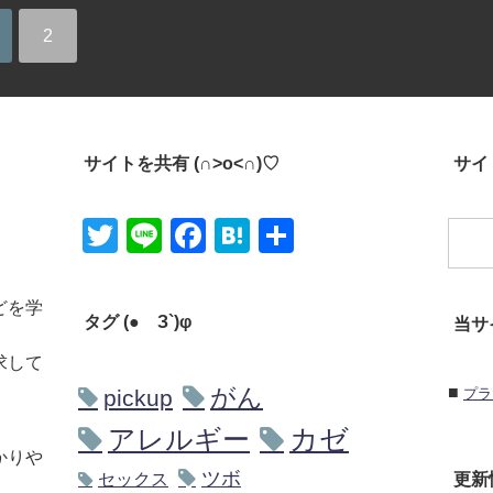
2
サイトを共有 (∩˃o˂∩)♡
サイト
Twitter
Line
Facebook
Hatena
共有
どを学
タグ (●´З`)φ
当サ
求して
■
がん
pickup
プラ
アレルギー
カゼ
かりや
ツボ
更新
セックス