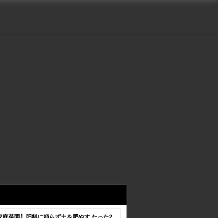
家庭菜園】肥料に頼らず土を肥やす たった2