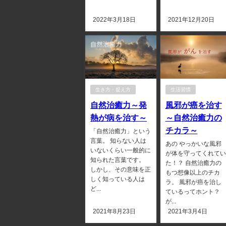
2022年3月18日
2021年12月20日
生き方・捉え方
生活習慣
自然治癒力～発
風邪が癌を治す
熱が病を治す～
～自然治癒力の
チカラ～
「自然治癒力」という
言葉。 知らない人は
あの やっかいな風邪
いないくらい一般的に
が体を守ってくれてい
知られた言葉です。
た！？ 自然治癒力の
しかし、その意味を正
もつ想像以上のチカ
しく知っている人は
ラ。 風邪が癌を治し
ど...
ているってホント？
が...
2021年8月23日
2021年3月4日