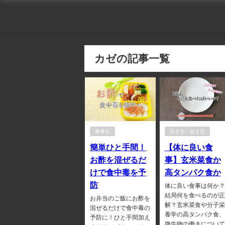
カゼの記事一覧
食養生
生き方・捉え方
簡単ひと手間！
【体に良い食
お酢を混ぜるだ
事】玄米菜食か
けで食中毒を予
高タンパク食か
防
体に良い食事は何か？
結局何を食べるのが正
お弁当のご飯にお酢を
解？玄米菜食や分子栄
混ぜるだけで食中毒の
養学の高タンパク食、
予防に！ひと手間加え
微生物の働きについて