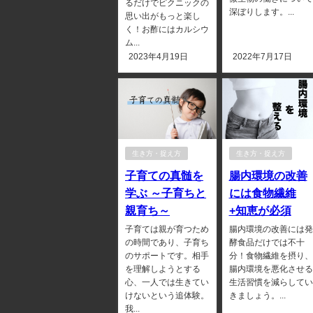
るだけでピクニックの
深ぼりします。...
思い出がもっと楽し
く！お酢にはカルシウ
ム...
2023年4月19日
2022年7月17日
生き方・捉え方
生き方・捉え方
子育ての真髄を
腸内環境の改善
学ぶ ～子育ちと
には食物繊維
親育ち～
+知恵が必須
子育ては親が育つため
腸内環境の改善には発
の時間であり、子育ち
酵食品だけでは不十
のサポートです。相手
分！食物繊維を摂り、
を理解しようとする
腸内環境を悪化させる
心、一人では生きてい
生活習慣を減らしてい
けないという追体験。
きましょう。...
我...