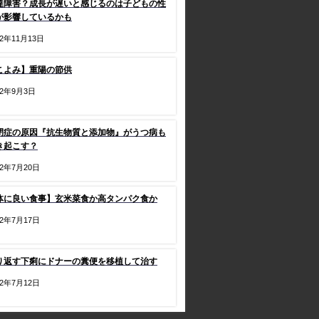
達障害？成長が遅いと感じるのは子どもの性
が影響しているかも
22年11月13日
こよみ】重陽の節供
22年9月3日
閉症の原因『抗生物質と添加物』がうつ病も
き起こす？
22年7月20日
体に良い食事】玄米菜食か高タンパク食か
22年7月17日
り返す下痢にドナーの糞便を移植して治す
22年7月12日