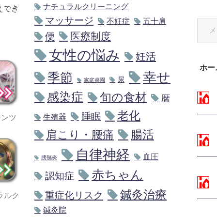
ナチュラルクリーニング
えでき
マッサージ
不妊症
五十肩
医療制度
便
女性の悩み
妊活
ホー
幸せ
季節
尿
家庭菜園
感染症
旬の食材
暦
～総
老化
睡眠
テンツ
生殖器
腸活
肩こり・腰痛
自律神経
～ダ
血圧
膀胱炎
赤ちゃん
認知症
鍼灸治療
ラルク
重症化リスク
～フ
鍼灸院