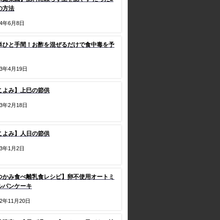
の方法
24年6月8日
単ひと手間！お酢を混ぜるだけで食中毒を予
23年4月19日
こよみ】上巳の節供
23年2月18日
こよみ】人日の節供
23年1月2日
つかみ食べ離乳食レシピ】卵不使用オートミ
ルパンケーキ
22年11月20日