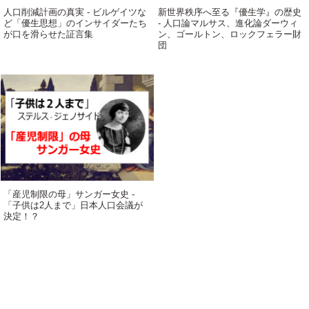
人口削減計画の真実 - ビルゲイツな
新世界秩序へ至る『優生学』の歴史
ど「優生思想」のインサイダーたち
- 人口論マルサス、進化論ダーウィ
が口を滑らせた証言集
ン、ゴールトン、ロックフェラー財
団
「産児制限の母」サンガー女史 -
「子供は2人まで」日本人口会議が
決定！？