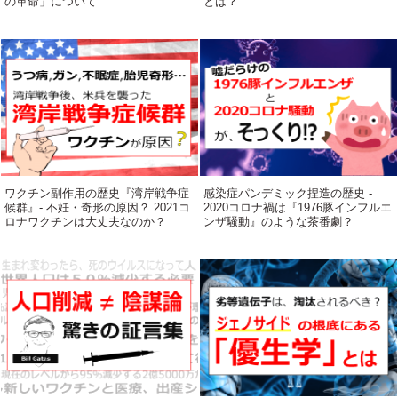
の革命」について
とは？
ワクチン副作用の歴史『湾岸戦争症
感染症パンデミック捏造の歴史 -
候群』- 不妊・奇形の原因？ 2021コ
2020コロナ禍は『1976豚インフルエ
ロナワクチンは大丈夫なのか？
ンザ騒動』のような茶番劇？