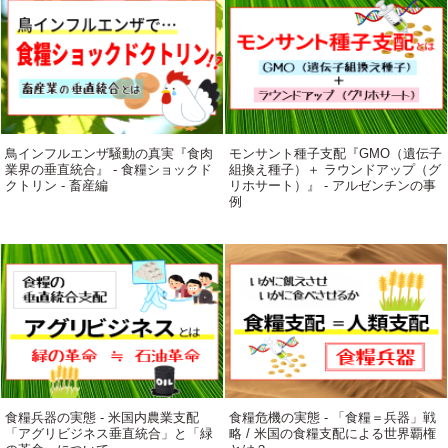
鳥インフルエンザ騒動の真実『食肉
モンサント種子支配『GMO（遺伝子
業界の垂直統合』 - 食糧ショックド
組換え種子）＋ ラウンドアップ（グ
クトリン - 畜産編
リホサート）』 - アルゼンチンの事
例
食糧兵器の実態 - 米国内農業支配
食糧危機の実態 - 「食糧＝兵器」戦
「アグリビジネス垂直統合」と「緑
略 / 米国の食糧支配による世界覇権