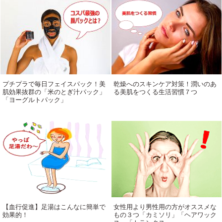
プチプラで毎日フェイスパック！美
乾燥へのスキンケア対策！潤いのあ
肌効果抜群の「米のとぎ汁パック」
る美肌をつくる生活習慣７つ
「ヨーグルトパック」
【血行促進】足湯はこんなに簡単で
女性用より男性用の方がオススメな
効果的！
もの３つ「カミソリ」「ヘアワック