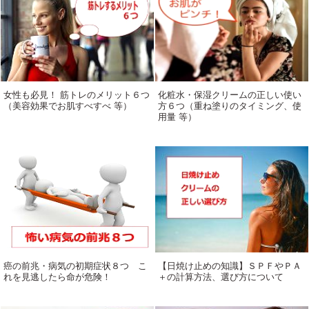
女性も必見！ 筋トレのメリット６つ
化粧水・保湿クリームの正しい使い
（美容効果でお肌すべすべ 等）
方６つ（重ね塗りのタイミング、使
用量 等）
癌の前兆・病気の初期症状８つ こ
【日焼け止めの知識】ＳＰＦやＰＡ
れを見逃したら命が危険！
＋の計算方法、選び方について