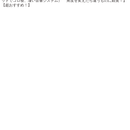
ッドでゴロ寝、凄い音響システム）
角度を変えたら違うものに錯覚！】
【超おすすめ！】