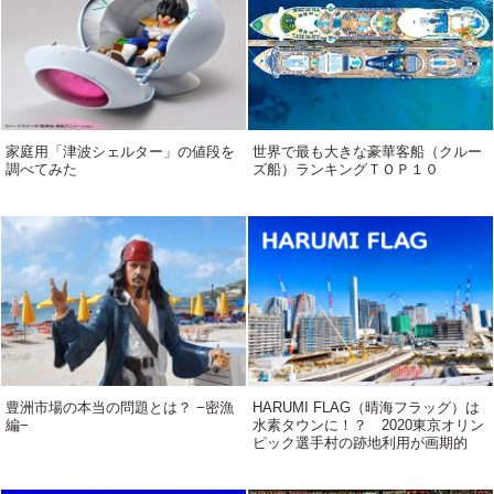
家庭用「津波シェルター」の値段を
世界で最も大きな豪華客船（クルー
調べてみた
ズ船）ランキングＴＯＰ１０
豊洲市場の本当の問題とは？ −密漁
HARUMI FLAG（晴海フラッグ）は
編−
水素タウンに！？ 2020東京オリン
ピック選手村の跡地利用が画期的