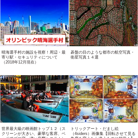
晴海選手村の施設を視察！周辺・最
碁盤の目のような都市の航空写真・
寄り駅・セキュリティについて
衛星写真１４選
（2018年12月現在）
世界最大級の映画館トップ１２（ス
トリックアート・だまし絵
クリーンが大きい、豪華な客席、ベ
（4siders）画像集【回転させて見る