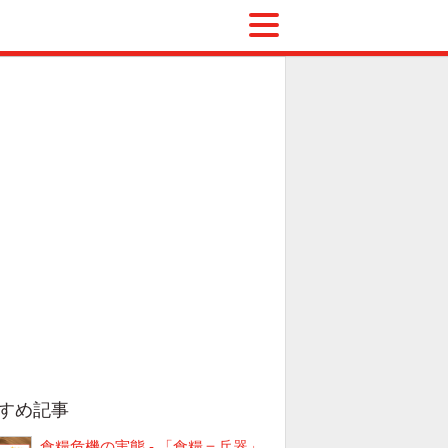
すめ記事
食糧危機の実態 - 「食糧＝兵器」