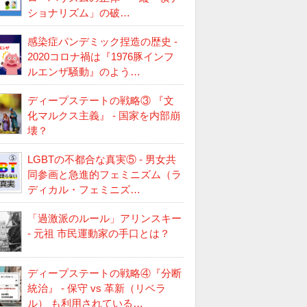
ショナリズム」の破…
感染症パンデミック捏造の歴史 -
2020コロナ禍は『1976豚インフ
ルエンザ騒動』のよう…
ディープステートの戦略③ 『文
化マルクス主義』 - 国家を内部崩
壊？
LGBTの不都合な真実⑤ - 男女共
同参画と急進的フェミニズム（ラ
ディカル・フェミニズ…
「過激派のルール」アリンスキー
- 元祖 市民運動家の手口とは？
ディープステートの戦略④『分断
統治』 - 保守 vs 革新（リベラ
ル） も利用されている…