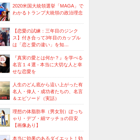
2020米国大統領選挙「MAGA」で
わかるトランプ大統領の政治理念
【恋愛の試練：三年目のジンク
ス】付き合って3年目のカップル
は「恋と愛の違い」を知…
『真実の愛とは何か？』を学べる
名言１４選 - 本当に大切な人と幸
せな恋愛を
人生のどん底から這い上がった有
名人・偉人・成功者たちの、名言
＆エピソード（実話）
理想の体脂肪率（男女別）ぽっち
ゃり・デブ・細マッチョの目安
【画像あり】
本当に効果のあるダイエット！効