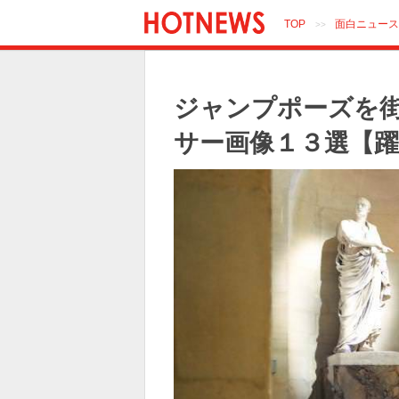
TOP
面白ニュース
>>
ジャンプポーズを
サー画像１３選【