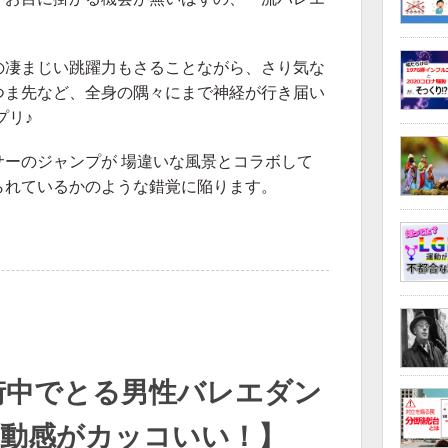
。
の凄まじい跳躍力もさることながら、さり気な
つま先など、全身の隅々にまで神経が行き届い
プリ♪
ーのジャンプが 場違いな風景とコラボして
られているかのような錯覚に陥ります。
街中でとる男性バレエダン
躍動感がカッコいい！】