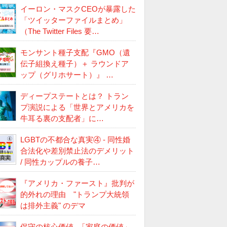
イーロン・マスクCEOが暴露した
「ツイッターファイルまとめ」
（The Twitter Files 要…
モンサント種子支配『GMO（遺
伝子組換え種子）＋ ラウンドア
ップ（グリホサート）』 …
ディープステートとは？ トラン
プ演説による「世界とアメリカを
牛耳る裏の支配者」に…
LGBTの不都合な真実④ - 同性婚
合法化や差別禁止法のデメリット
/ 同性カップルの養子…
『アメリカ・ファースト』批判が
的外れの理由 "トランプ大統領
は排外主義" のデマ
保守の核心価値 -「家庭の価値」