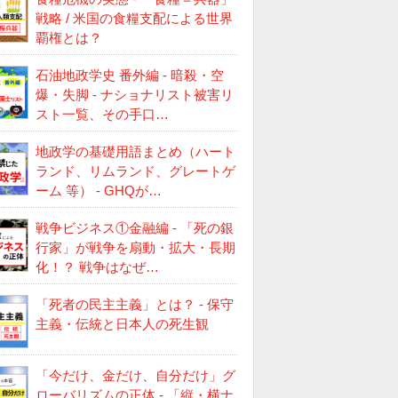
戦略 / 米国の食糧支配による世界
覇権とは？
石油地政学史 番外編 - 暗殺・空
爆・失脚 - ナショナリスト被害リ
スト一覧、その手口…
地政学の基礎用語まとめ（ハート
ランド、リムランド、グレートゲ
ーム 等） - GHQが…
戦争ビジネス①金融編 - 「死の銀
行家」が戦争を扇動・拡大・長期
化！？ 戦争はなぜ…
「死者の民主主義」とは？ - 保守
主義・伝統と日本人の死生観
「今だけ、金だけ、自分だけ」グ
ローバリズムの正体 - 「縦・横ナ