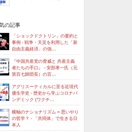
気の記事
「ショックドクトリン」の要約と
事例 - 戦争・天災を利用した「新
自由主義経済」の強…
『中国共産党の脅威と 共産主義
者たちの手口』 - 安部孝一氏（元
第百七師団長）の言…
アグリスーティカルに至る近現代
優生学史 - 歴史から学ぶコロナパ
ンデミック (ワクチ…
横軸のナショナリズム = 思いやり
の哲学？ - 「共同体」で生きる日
本人