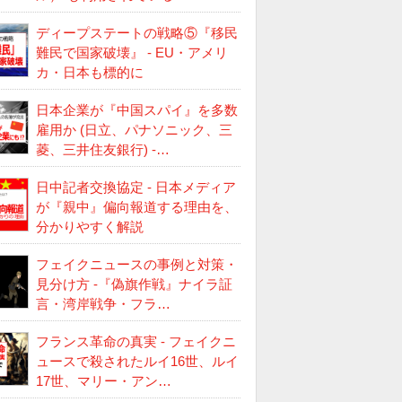
ディープステートの戦略⑤『移民
難民で国家破壊』 - EU・アメリ
カ・日本も標的に
日本企業が『中国スパイ』を多数
雇用か (日立、パナソニック、三
菱、三井住友銀行) -…
日中記者交換協定 - 日本メディア
が『親中』偏向報道する理由を、
分かりやすく解説
フェイクニュースの事例と対策・
見分け方 -『偽旗作戦』ナイラ証
言・湾岸戦争・フラ…
フランス革命の真実 - フェイクニ
ュースで殺されたルイ16世、ルイ
17世、マリー・アン…