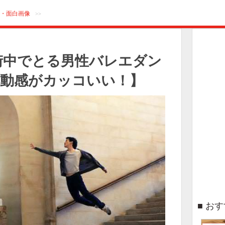
・面白画像
>>
街中でとる男性バレエダン
躍動感がカッコいい！】
おす