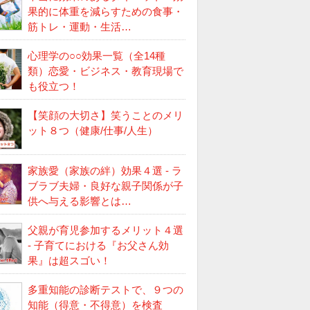
果的に体重を減らすための食事・
筋トレ・運動・生活…
心理学の○○効果一覧（全14種
類）恋愛・ビジネス・教育現場で
も役立つ！
【笑顔の大切さ】笑うことのメリ
ット８つ（健康/仕事/人生）
家族愛（家族の絆）効果４選 - ラ
ブラブ夫婦・良好な親子関係が子
供へ与える影響とは…
父親が育児参加するメリット４選
- 子育てにおける『お父さん効
果』は超スゴい！
多重知能の診断テストで、９つの
知能（得意・不得意）を検査