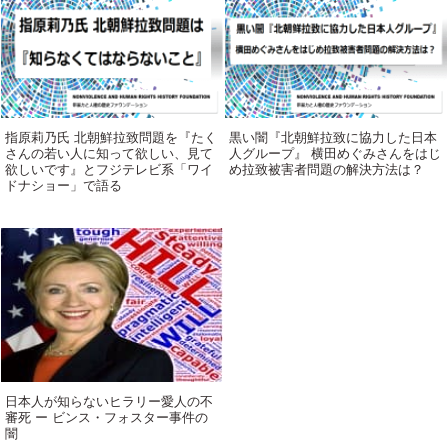
指原莉乃氏 北朝鮮拉致問題を『たく
黒い闇『北朝鮮拉致に協力した日本
さんの若い人に知って欲しい、見て
人グループ』 横田めぐみさんをはじ
欲しいです』とフジテレビ系「ワイ
め拉致被害者問題の解決方法は？
ドナショー」で語る
日本人が知らないヒラリー愛人の不
審死 ー ビンス・フォスター事件の
闇