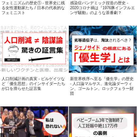
フェミニズムの歴史① - 世界史に残
感染症パンデミック捏造の歴史 -
る女性運動家たち / 日本の代表的な
2020コロナ禍は『1976豚インフルエ
フェミニスト
ンザ騒動』のような茶番劇？
人口削減計画の真実 - ビルゲイツな
新世界秩序へ至る『優生学』の歴史
ど「優生思想」のインサイダーたち
- 人口論マルサス、進化論ダーウィ
が口を滑らせた証言集
ン、ゴールトン、ロックフェラー財
団