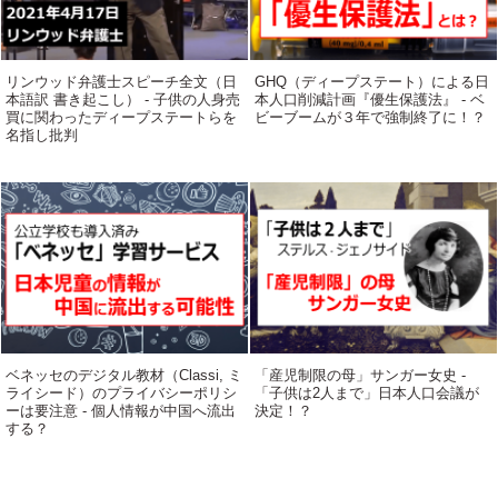
リンウッド弁護士スピーチ全文（日
GHQ（ディープステート）による日
本語訳 書き起こし） - 子供の人身売
本人口削減計画『優生保護法』 - ベ
買に関わったディープステートらを
ビーブームが３年で強制終了に！？
名指し批判
ベネッセのデジタル教材（Classi, ミ
「産児制限の母」サンガー女史 -
ライシード）のプライバシーポリシ
「子供は2人まで」日本人口会議が
ーは要注意 - 個人情報が中国へ流出
決定！？
する？