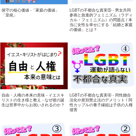
保守の核心価値 -「家庭の価値」
LGBTの不都合な真実⑤ - 男女共同
「皇統」
参画と急進的フェミニズム（ラディ
カル・フェミニズム）の問題点 / 本
当に女性を幸せにする「結婚と家庭
の価値」とは？
自由・人権の本来の意味 - イエスキ
LGBTの不都合な真実④ - 同性婚合
リストの生き様と教え - なぜ彼の誕
法化や差別禁止法のデメリット / 同
生は世界中からお祝いされるのか？
性カップルの養子縁組は子供の人権
侵害