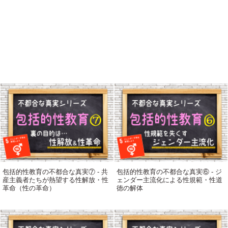
包括的性教育の不都合な真実⑦ - 共
包括的性教育の不都合な真実⑥ - ジ
産主義者たちが熱望する性解放・性
ェンダー主流化による性規範・性道
革命（性の革命）
徳の解体