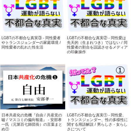
LGBTの不都合な真実③ - 同性愛者
LGBTの不都合な真実② - 同性愛は
やトランスジェンダーの家庭環境 /
先天的（生まれつき）ではない / 同
同性愛者の乱れた性生活
性愛者の割合を誤認させるメディア
の印象操作
日本共産化の危機『自由 / 共産党の
LGBTの不都合な真実① - 同性愛、
嘘 / マスコミの偏向報道』 - 安部孝
トランスジェンダー、性の多様性に
一氏（元第百七師団長）の言葉まと
関する用語解説 / 男らしさ・女らし
め①
さについて