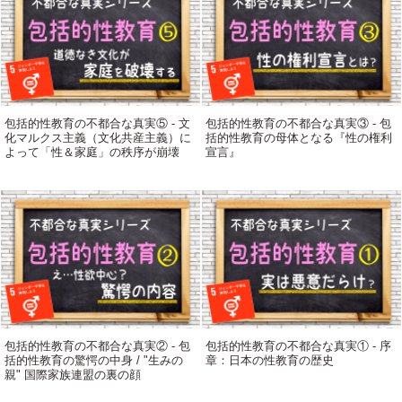
包括的性教育の不都合な真実⑤ - 文
包括的性教育の不都合な真実③ - 包
化マルクス主義（文化共産主義）に
括的性教育の母体となる『性の権利
よって「性＆家庭」の秩序が崩壊
宣言』
包括的性教育の不都合な真実② - 包
包括的性教育の不都合な真実① - 序
括的性教育の驚愕の中身 / "生みの
章：日本の性教育の歴史
親" 国際家族連盟の裏の顔