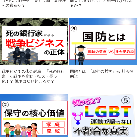
（PMC：戦争代行業）は新世界秩序
商人」独り勝ち！？ 戦争はなぜ起こ
への布石か？
るか？
戦争ビジネス①金融編 - 「死の銀行
国防とは -「縦軸の哲学」vs 社会契
家」が戦争を扇動・拡大・長期
約説
化！？ 戦争はなぜ起こるか？