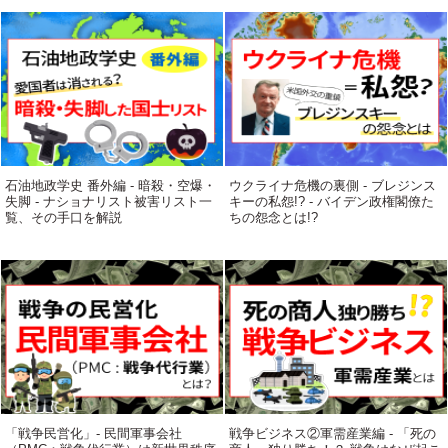
石油地政学史 番外編 - 暗殺・空爆・
ウクライナ危機の裏側 - ブレジンス
失脚 - ナショナリスト被害リスト一
キーの私怨!? - バイデン政権閣僚た
覧、その手口を解説
ちの怨念とは!?
「戦争民営化」- 民間軍事会社
戦争ビジネス②軍需産業編 - 「死の