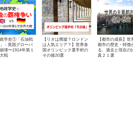
政学史①「石油戦
【リオは廃墟？ロンドン
【都市の成長】世
」 - 英国グローバ
は人気エリア？】世界各
都市の歴史・特徴
崩壊〜1914年第１
国オリンピック選手村の
る、過去と現在の
大戦
その後20選
真２１選