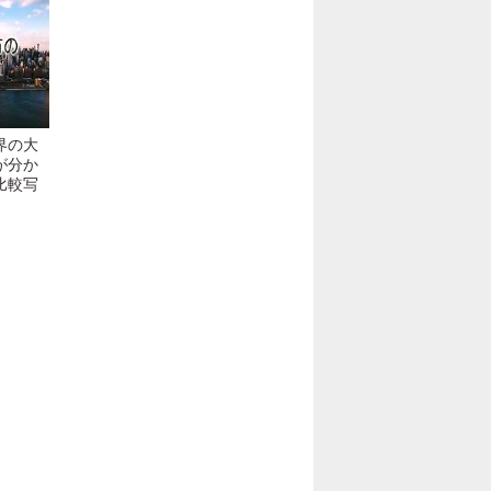
界の大
が分か
比較写