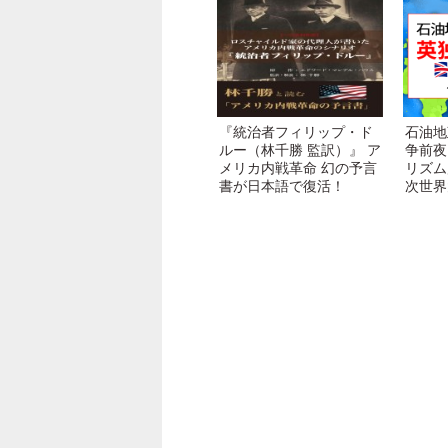
『統治者フィリップ・ド
石油地
ルー（林千勝 監訳）』 ア
争前夜
メリカ内戦革命 幻の予言
リズム
書が日本語で復活！
次世界