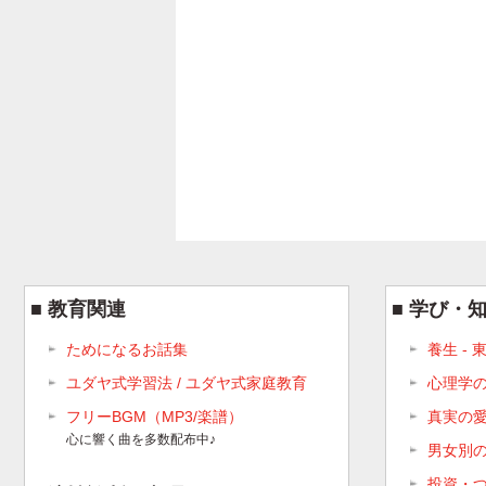
教育関連
学び・
ためになるお話集
養生 -
ユダヤ式学習法 / ユダヤ式家庭教育
心理学
フリーBGM（MP3/楽譜）
真実の
心に響く曲を多数配布中♪
男女別
投資・つ