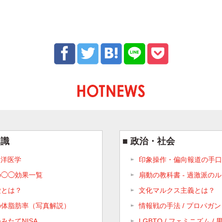
知識
政治・社会
 東洋医学
印象操作・偏向報道の手口
の◯◯効果一覧
扇動の教科書 - 過激派の
愛とは？
文化マルクス主義とは？
の体脂肪率（写真解説）
情報戦の手法 / プロパガ
みたてNISA
LGBTQ / フェミニズム /