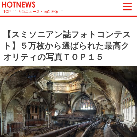
>>
>>
TOP
面白ニュース・面白画像
【スミソニアン誌フォトコンテス
ト】５万枚から選ばられた最高ク
オリティの写真ＴＯＰ１５