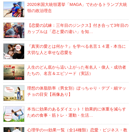
2020米国大統領選挙「MAGA」でわかるトランプ大統
領の政治理念
【恋愛の試練：三年目のジンクス】付き合って3年目の
カップルは「恋と愛の違い」を知…
『真実の愛とは何か？』を学べる名言１４選 - 本当に
大切な人と幸せな恋愛を
人生のどん底から這い上がった有名人・偉人・成功者
たちの、名言＆エピソード（実話）
理想の体脂肪率（男女別）ぽっちゃり・デブ・細マッ
チョの目安【画像あり】
本当に効果のあるダイエット！効果的に体重を減らす
ための食事・筋トレ・運動・生活…
心理学の○○効果一覧（全14種類）恋愛・ビジネス・教