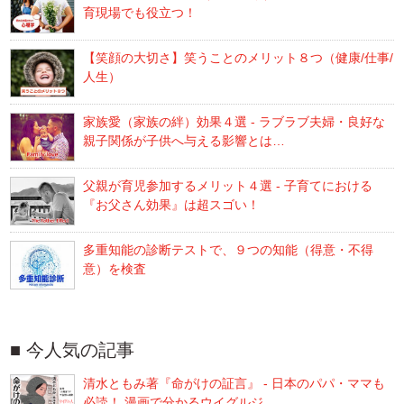
育現場でも役立つ！
【笑顔の大切さ】笑うことのメリット８つ（健康/仕事/
人生）
家族愛（家族の絆）効果４選 - ラブラブ夫婦・良好な
親子関係が子供へ与える影響とは…
父親が育児参加するメリット４選 - 子育てにおける
『お父さん効果』は超スゴい！
多重知能の診断テストで、９つの知能（得意・不得
意）を検査
今人気の記事
清水ともみ著『命がけの証言』 - 日本のパパ・ママも
必読！ 漫画で分かるウイグルジ…