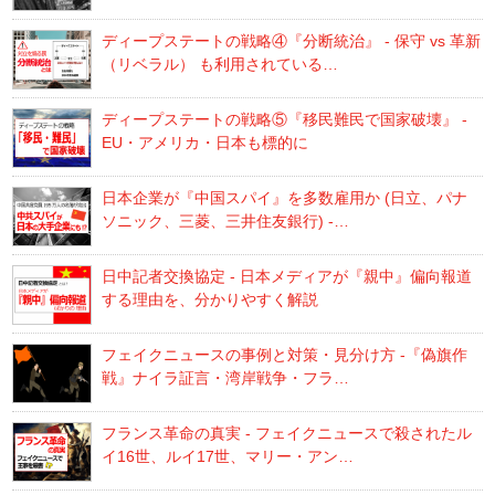
ディープステートの戦略④『分断統治』 - 保守 vs 革新
（リベラル） も利用されている…
ディープステートの戦略⑤『移民難民で国家破壊』 -
EU・アメリカ・日本も標的に
日本企業が『中国スパイ』を多数雇用か (日立、パナ
ソニック、三菱、三井住友銀行) -…
日中記者交換協定 - 日本メディアが『親中』偏向報道
する理由を、分かりやすく解説
フェイクニュースの事例と対策・見分け方 -『偽旗作
戦』ナイラ証言・湾岸戦争・フラ…
フランス革命の真実 - フェイクニュースで殺されたル
イ16世、ルイ17世、マリー・アン…