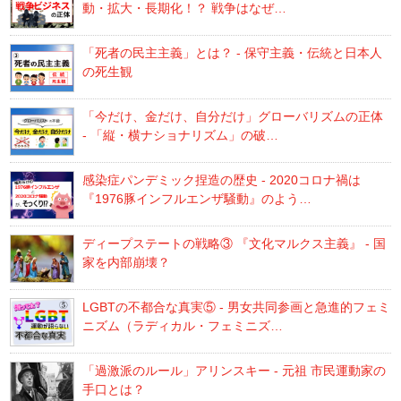
動・拡大・長期化！？ 戦争はなぜ…
「死者の民主主義」とは？ - 保守主義・伝統と日本人
の死生観
「今だけ、金だけ、自分だけ」グローバリズムの正体
- 「縦・横ナショナリズム」の破…
感染症パンデミック捏造の歴史 - 2020コロナ禍は
『1976豚インフルエンザ騒動』のよう…
ディープステートの戦略③ 『文化マルクス主義』 - 国
家を内部崩壊？
LGBTの不都合な真実⑤ - 男女共同参画と急進的フェミ
ニズム（ラディカル・フェミニズ…
「過激派のルール」アリンスキー - 元祖 市民運動家の
手口とは？