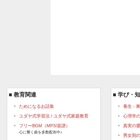
教育関連
学び・
ためになるお話集
養生 -
ユダヤ式学習法 / ユダヤ式家庭教育
心理学
フリーBGM（MP3/楽譜）
真実の
心に響く曲を多数配布中♪
男女別