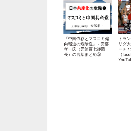
『中国依存とマスコミ偏
トラン
向報道の危険性』 - 安部
リダ大
孝一氏（元第百七師団
ーチ /
長）の言葉まとめ⑤
（faceb
YouT