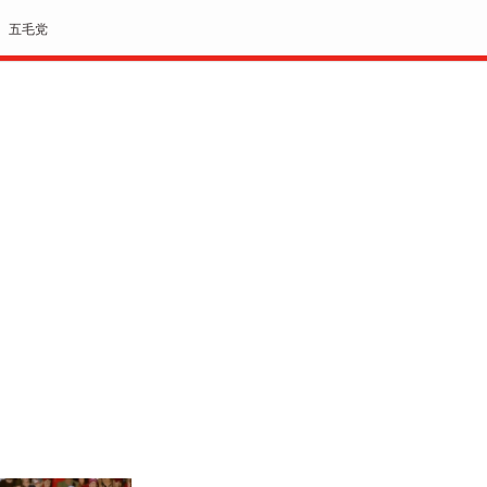
五毛党
>