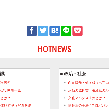
知識
政治・社会
 東洋医学
印象操作・偏向報道の手口
の◯◯効果一覧
扇動の教科書 - 過激派の
愛とは？
文化マルクス主義とは？
の体脂肪率（写真解説）
情報戦の手法 / プロパガ