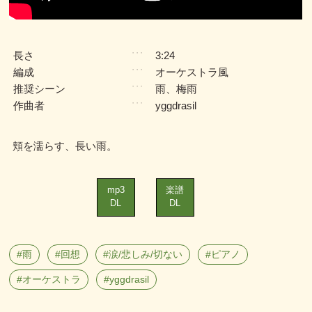
長さ
3:24
・・・
編成
オーケストラ風
・・・
推奨シーン
雨、梅雨
・・・
作曲者
yggdrasil
・・・
頬を濡らす、長い雨。
mp3
楽譜
DL
DL
雨
回想
涙/悲しみ/切ない
ピアノ
オーケストラ
yggdrasil