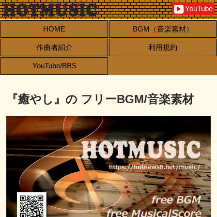
YouTube
▶
HOME
BGM（音楽素材）
作曲者紹介
利用規約
YouTube/BBS
『癒やし』の フリーBGM/音楽素材