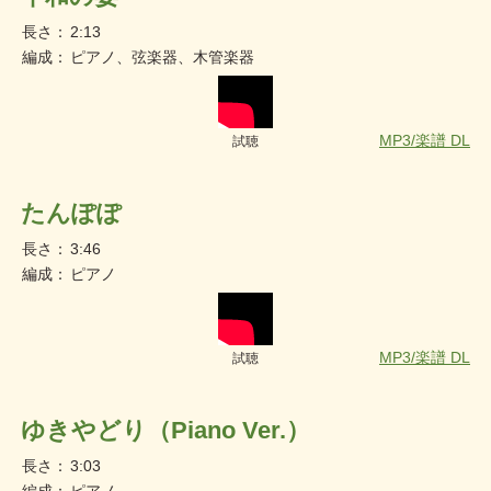
長さ：
2:13
編成：
ピアノ、弦楽器、木管楽器
MP3/楽譜 DL
試聴
たんぽぽ
長さ：
3:46
編成：
ピアノ
MP3/楽譜 DL
試聴
ゆきやどり（Piano Ver.）
長さ：
3:03