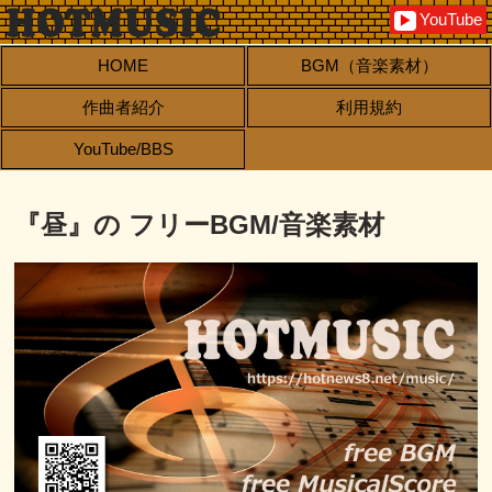
YouTube
▶
HOME
BGM（音楽素材）
作曲者紹介
利用規約
YouTube/BBS
『昼』の フリーBGM/音楽素材